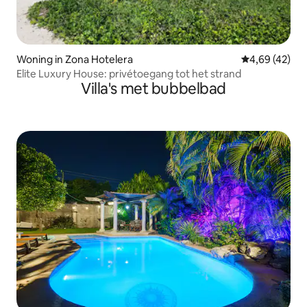
Woning in Zona Hotelera
Gemiddelde be
4,69 (42)
Elite Luxury House: privétoegang tot het strand
Villa's met bubbelbad