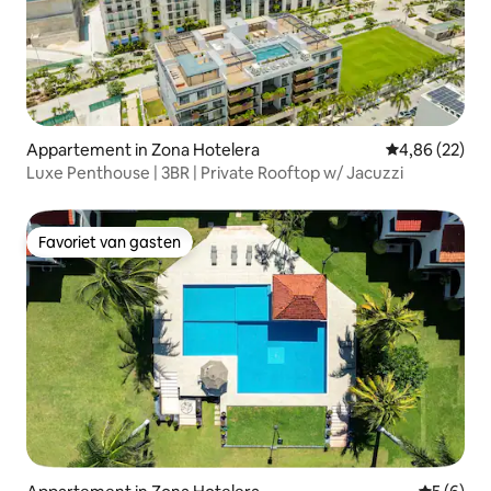
Appartement in Zona Hotelera
Gemiddelde be
4,86 (22)
Luxe Penthouse | 3BR | Private Rooftop w/ Jacuzzi
Favoriet van gasten
Favoriet van gasten