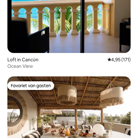
Loft in Cancún
Gemiddelde be
4,95 (171)
Ocean View
Favoriet van gasten
Favoriet van gasten