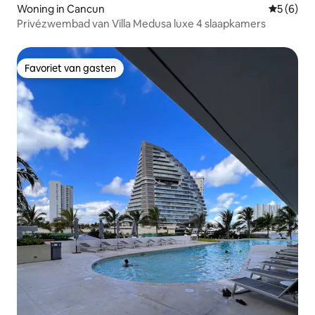
Woning in Cancun
Gemiddeld
5 (6)
Privézwembad van Villa Medusa luxe 4 slaapkamers
Favoriet van gasten
Favoriet van gasten