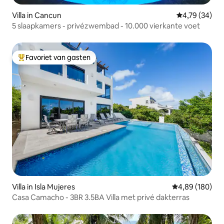
Villa in Cancun
Gemiddelde be
4,79 (34)
5 slaapkamers - privézwembad - 10.000 vierkante voet
Favoriet van gasten
Topfavoriet van gasten
Villa in Isla Mujeres
Gemiddelde beo
4,89 (180)
Casa Camacho - 3BR 3.5BA Villa met privé dakterras