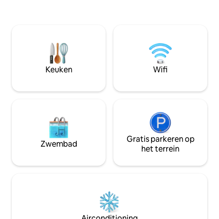
inchecken 💬 Toegewijd team met
volledige fitnessruimte, speelkamer
snelle, persoonlijk
voor kinderen, gratis
Perfect voor koppe
parkeergelegenheid, 2 fietsen, allemaal
onvergetelijke zo
op het terrein. Restaurants, driving
Creëer herinnering
range allemaal op loopafstand in een
het einde van je va
luxe buurt. YouTube-video die volledig
herinneren.
overzicht heeft van het pand en het
Keuken
Wifi
gebied zoeken wowriva301. omheinde
community
Gratis parkeren op
Zwembad
het terrein
Airconditioning