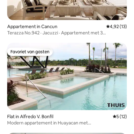
Appartement in Cancun
Gemiddelde be
4,92 (13)
Terazza No.942 · Jacuzzi · Appartement met 3
slaapkamers · Toplocatie
Favoriet van gasten
Favoriet van gasten
Flat in Alfredo V. Bonfil
Gemiddeld
5 (12)
Modern appartement in Huayacan met
premiumvoorzieningen