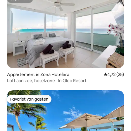
Superhost
Appartement in Zona Hotelera
Gemiddelde be
4,72 (25)
Loft aan zee, hotelzone · In Oleo Resort
Favoriet van gasten
Favoriet van gasten