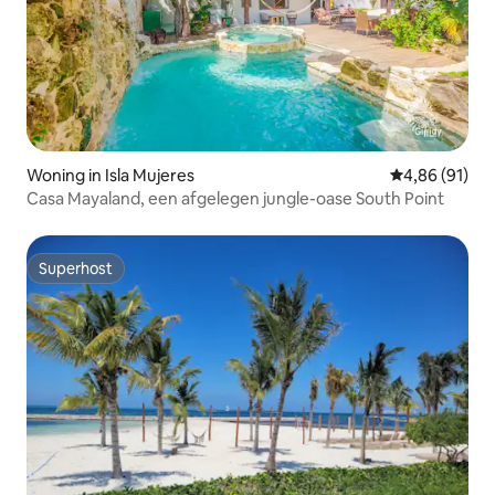
Woning in Isla Mujeres
Gemiddelde be
4,86 (91)
Casa Mayaland, een afgelegen jungle-oase South Point
Superhost
Superhost