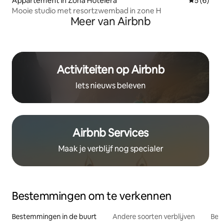
Appartement in Zona Hotelera
Gemiddeld
5 (6)
Mooie studio met resortzwembad in zone H
Meer van Airbnb
Activiteiten op Airbnb
Iets nieuws beleven
Airbnb Services
Maak je verblijf nog specialer
Bestemmingen om te verkennen
Bestemmingen in de buurt
Andere soorten verblijven
Bes