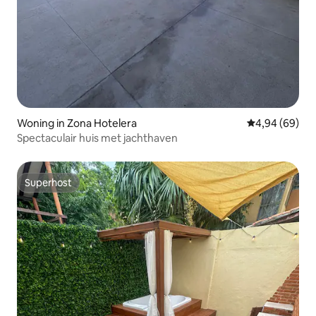
Woning in Zona Hotelera
Gemiddelde be
4,94 (69)
Spectaculair huis met jachthaven
Superhost
Superhost