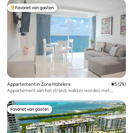
Favoriet van gasten
Topfavoriet van gasten
Appartement in Zona Hotelera
Gemiddelde
5 (29)
Appartement aan het strand, wakker worden met
uitzicht op zee
Favoriet van gasten
Favoriet van gasten