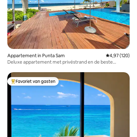
Appartement in Punta Sam
Gemiddelde beo
4,97 (120)
Deluxe appartement met privéstrand en de beste
voorzieningen
Favoriet van gasten
Topfavoriet van gasten