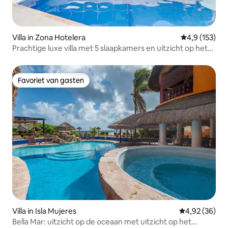
Villa in Zona Hotelera
Gemiddelde be
4,9 (153)
Prachtige luxe villa met 5 slaapkamers en uitzicht op het
water
Favoriet van gasten
Favoriet van gasten
Villa in Isla Mujeres
Gemiddelde be
4,92 (36)
Bella Mar: uitzicht op de oceaan met uitzicht op het