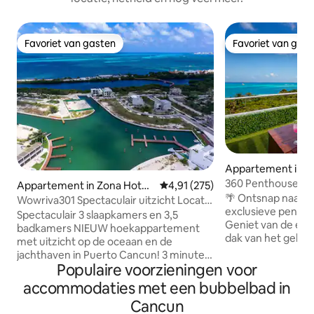
Favoriet van gasten
Favoriet van gas
Favoriet van gasten
Favoriet van gas
Appartement in Z
era
360 Penthouse - pr
Appartement in Zona Hotel
Gemiddelde beoordeling van 4,9
4,91 (275)
zwembad op het 
🌴 Ontsnap naar 
era
Wowriva301 Spectaculair uitzicht Locatie
exclusieve pentho
Dream 3 BR
Spectaculair 3 slaapkamers en 3,5
Geniet van de enig
badkamers NIEUW hoekappartement
dak van het gebou
met uitzicht op de oceaan en de
adembenemende Car
jachthaven in Puerto Cancun! 3 minuten
Direct tegenover 
Populaire voorzieningen voor
lopen naar Starbucks en winkelcentrum,
veerboot naar Isla Mujeres
restaurants, tien minuten lopen naar
accommodaties met een bubbelbad in
minuten van het 
privéstrand. Prachtige voorzieningen -
Cancun
📶 Snelle wifi 🚗 Gratis parkeren 🔑 Zelf
Zwembad op het dak, bar, barbecue,