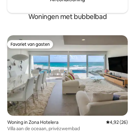
Woningen met bubbelbad
Favoriet van gasten
Favoriet van gasten
Woning in Zona Hotelera
Gemiddelde be
4,92 (26)
Villa aan de oceaan, privézwembad