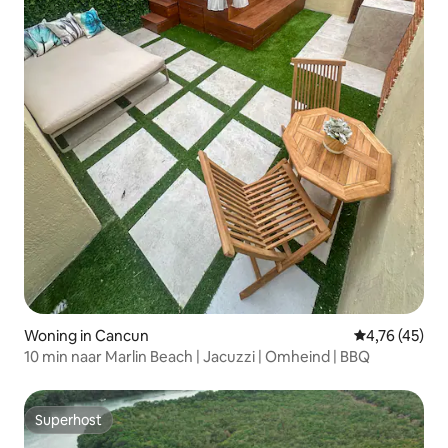
Woning in Cancun
Gemiddelde be
4,76 (45)
10 min naar Marlin Beach | Jacuzzi | Omheind | BBQ
Superhost
Superhost