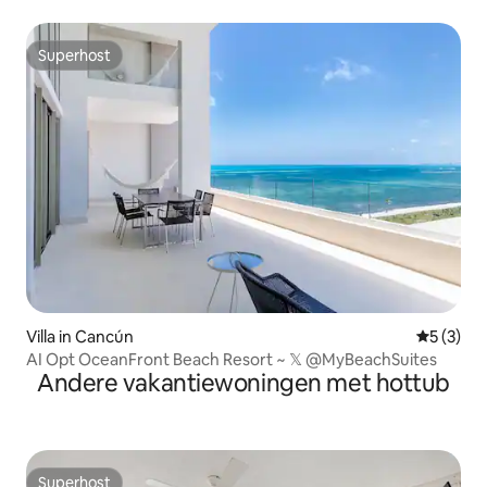
zwembad
Superhost
Superhost
Villa in Cancún
Gemiddeld
5 (3)
AI Opt OceanFront Beach Resort ~ 𝕏 @MyBeachSuites
Andere vakantiewoningen met hottub
Superhost