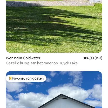
Woning in Coldwater
Gemiddelde beo
4,93 (153)
Gezellig huisje aan het meer op Huyck Lake
Favoriet van gasten
Topfavoriet van gasten