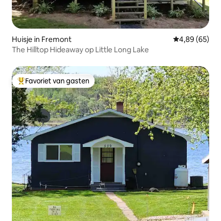
Huisje in Fremont
Gemiddelde be
4,89 (65)
The Hilltop Hideaway op Little Long Lake
Favoriet van gasten
Topfavoriet van gasten