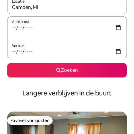
Locatie
Wanneer er resultaten beschikbaar zijn, maak je een keuze met 
Aankomst
Vertrek
Zoeken
Langere verblijven in de buurt
Favoriet van gasten
Favoriet van gasten