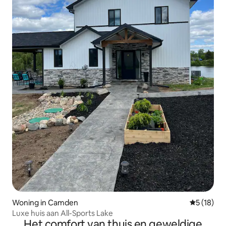
Woning in Camden
Gemiddelde
5 (18)
Luxe huis aan All-Sports Lake
Het comfort van thuis en geweldige