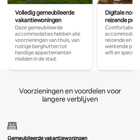
Volledig gemeubileerde
Digitale nom
vakantiewoningen
reizende prof
Deze gemeubileerde
Comfortabele
accommodaties hebben alle
accommodatie
voorzieningen van thuis, van
reizende en op
rustige berghutten tot
werkende profe
handige appartementen
wifi en special
midden in de stad.
Voorzieningen en voordelen voor
langere verblijven
Gemeubileerde vakantiewoningen