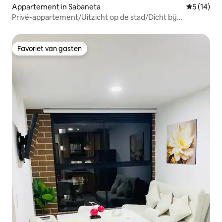
Appartement in Sabaneta
Gemiddelde
5 (14)
Privé-appartement/Uitzicht op de stad/Dicht bij
Sabaneta-park
Favoriet van gasten
Favoriet van gasten