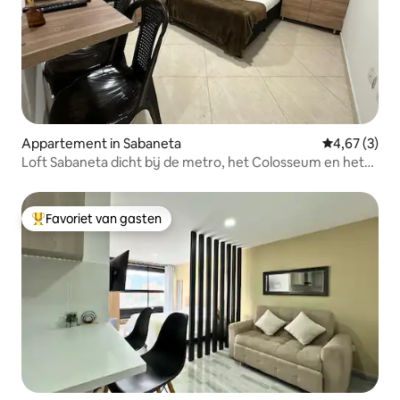
Appartement in Sabaneta
Gemiddelde b
4,67 (3)
Loft Sabaneta dicht bij de metro, het Colosseum en het
park.
Favoriet van gasten
Topfavoriet van gasten