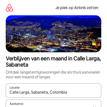
Ga
direct
Je plek op Airbnb zetten
naar
inhoud
Verblijven van een maand in Calle Larga,
Sabaneta
Ontdek langetermijnwoningen die als thuis aanvoelen
voor een maand of langer.
Locatie
Wanneer er resultaten beschikbaar zijn, maak je een keuze met 
Aankomst