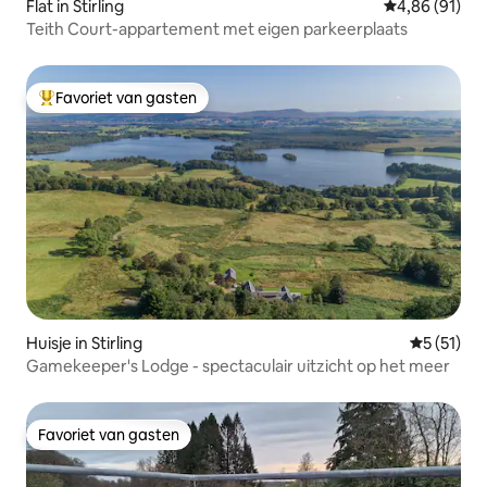
Flat in Stirling
Gemiddelde be
4,86 (91)
Teith Court-appartement met eigen parkeerplaats
Favoriet van gasten
Topfavoriet van gasten
Huisje in Stirling
Gemiddeld
5 (51)
Gamekeeper's Lodge - spectaculair uitzicht op het meer
Favoriet van gasten
Favoriet van gasten