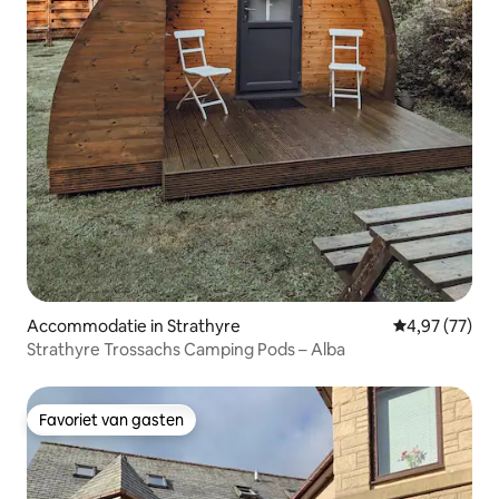
Accommodatie in Strathyre
Gemiddelde be
4,97 (77)
Strathyre Trossachs Camping Pods – Alba
Favoriet van gasten
Favoriet van gasten