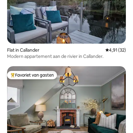
Flat in Callander
Gemiddelde be
4,91 (32)
Modern appartement aan de rivier in Callander.
Favoriet van gasten
Topfavoriet van gasten