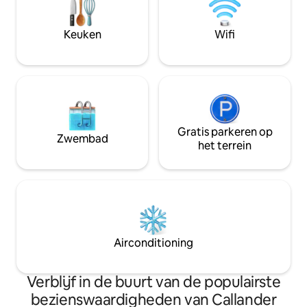
van Edinburgh. Heerlijk het hele jaar
restaurant van Nick Nairn is vlakbij. Maak
door – in de zomer
kennis met de hooglandkoeien tijdens
het terras; in de 
Keuken
Wifi
een boerderijrondleiding.
opwarmen bij het houtvu
prachtig uitzicht!
Gratis parkeren op
Zwembad
het terrein
Airconditioning
Verblijf in de buurt van de populairste
bezienswaardigheden van Callander