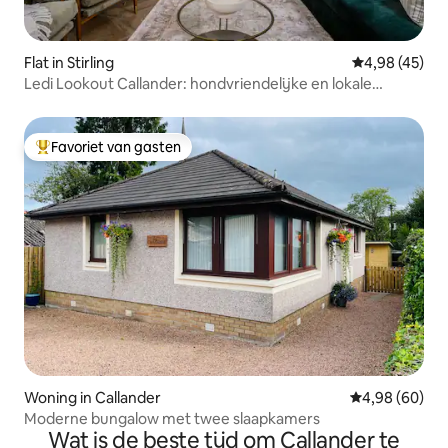
Flat in Stirling
Gemiddelde be
4,98 (45)
Ledi Lookout Callander: hondvriendelijke en lokale
wandelingen
Favoriet van gasten
Topfavoriet van gasten
Woning in Callander
Gemiddelde be
4,98 (60)
Moderne bungalow met twee slaapkamers
Wat is de beste tijd om Callander te