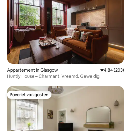
Appartement in Glasgow
Gemiddelde beo
4,84 (203)
Huntly House – Charmant. Vreemd. Geweldig.
Favoriet van gasten
Favoriet van gasten