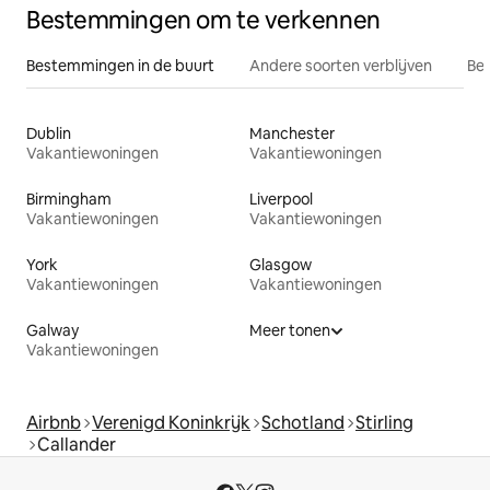
Bestemmingen om te verkennen
Bestemmingen in de buurt
Andere soorten verblijven
Bes
Dublin
Manchester
Vakantiewoningen
Vakantiewoningen
Birmingham
Liverpool
Vakantiewoningen
Vakantiewoningen
York
Glasgow
Vakantiewoningen
Vakantiewoningen
Galway
Meer tonen
Vakantiewoningen
Airbnb
Verenigd Koninkrijk
Schotland
Stirling
Callander