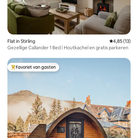
Flat in Stirling
Gemiddelde be
4,85 (13)
Gezellige Callander 1 Bed | Houtkachel en gratis parkeren
Favoriet van gasten
Topfavoriet van gasten