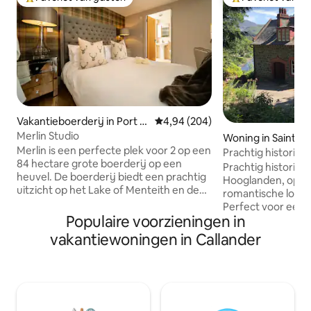
Topfavoriet van gasten
Topfavoriet van 
Vakantieboerderij in Port o
Gemiddelde beoordeling van 4,9
4,94 (204)
f Menteith
Merlin Studio
Woning in Saint Fil
Merlin is een perfecte plek voor 2 op een
Prachtig historisch
84 hectare grote boerderij op een
uitzicht
Prachtig historisc
heuvel. De boerderij biedt een prachtig
Hooglanden, op e
uitzicht op het Lake of Menteith en de
romantische locat
omliggende heuvels. Merlin is een
Perfect voor een l
schattige ruimte met alle comfort: een
Populaire voorzieningen in
vakantie met famil
kingsize bed, kleine bank, kitchenette,
speciale viering of
vakantiewoningen in Callander
weelderig decor en een inloopdouche.
huwelijksreis! Of gewoon om van het
Badjassen, zachte handdoeken, thee en
prachtige landsch
koffie zijn inbegrepen. Gasten kunnen
Geweldig om te v
een zelfgemaakte maaltijd bestellen bij
dagtochten in alle
onze Pantry en genieten van prachtige
Gemakkelijk te be
wandelingen vanaf de voordeur. Het