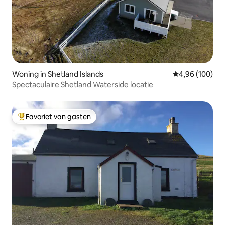
Woning in Shetland Islands
Gemiddelde beo
4,96 (100)
Spectaculaire Shetland Waterside locatie
Favoriet van gasten
Topfavoriet van gasten