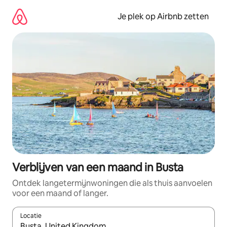
Ga
direct
Je plek op Airbnb zetten
naar
inhoud
Verblijven van een maand in Busta
Ontdek langetermijnwoningen die als thuis aanvoelen
voor een maand of langer.
Locatie
Wanneer er resultaten beschikbaar zijn, maak je een keuze met 