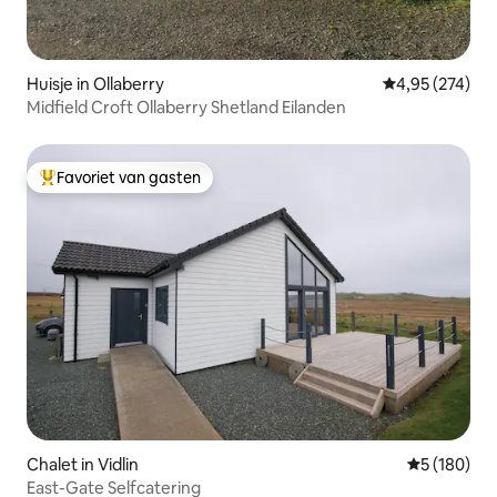
Huisje in Ollaberry
Gemiddelde beo
4,95 (274)
Midfield Croft Ollaberry Shetland Eilanden
Favoriet van gasten
Topfavoriet van gasten
Chalet in Vidlin
Gemiddelde 
5 (180)
East-Gate Selfcatering