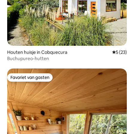
Houten huisje in Cobquecura
Gemiddelde
5 (23)
Buchupureo-hutten
Favoriet van gasten
Favoriet van gasten