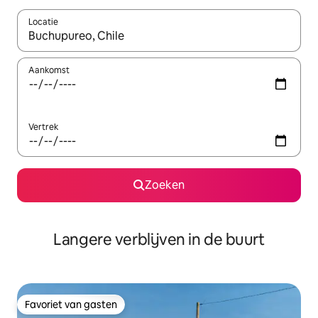
Locatie
Wanneer er resultaten beschikbaar zijn, maak je een keuze met 
Aankomst
Vertrek
Zoeken
Langere verblijven in de buurt
Favoriet van gasten
Favoriet van gasten