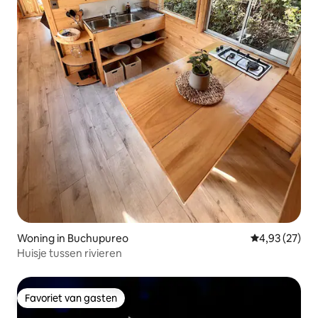
Woning in Buchupureo
Gemiddelde be
4,93 (27)
Huisje tussen rivieren
Favoriet van gasten
Favoriet van gasten