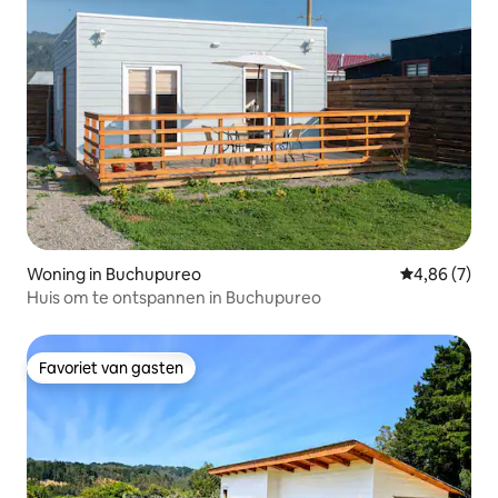
Woning in Buchupureo
Gemiddelde b
4,86 (7)
Huis om te ontspannen in Buchupureo
Favoriet van gasten
Favoriet van gasten