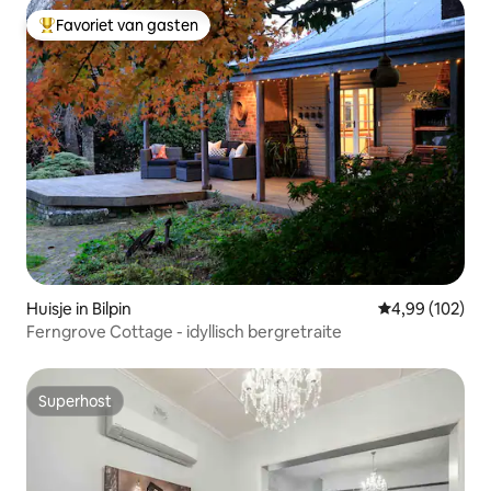
Favoriet van gasten
Topfavoriet van gasten
Huisje in Bilpin
Gemiddelde beo
4,99 (102)
Ferngrove Cottage - idyllisch bergretraite
Superhost
Superhost