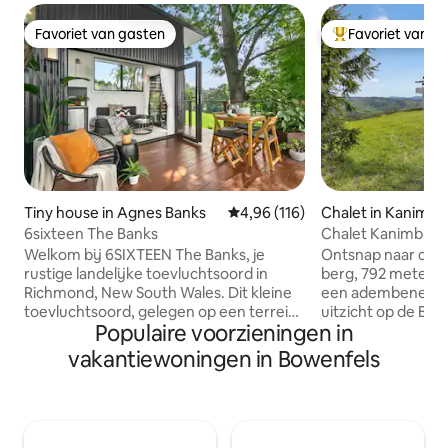
Favoriet van gasten
Favoriet van g
Favoriet van gasten
Topfavoriet van 
Tiny house in Agnes Banks
Gemiddelde beoordeling van 4,9
4,96 (116)
Chalet in Kanimbl
6sixteen The Banks
Chalet Kanimbla
Welkom bij 6SIXTEEN The Banks, je
Ontsnap naar ons 
rustige landelijke toevluchtsoord in
berg, 792 meter 
Richmond, New South Wales. Dit kleine
een adembeneme
toevluchtsoord, gelegen op een terrein
uitzicht op de Blu
Populaire voorzieningen in
van 2 hectare met een prachtig uitzicht
van de met cede
op de Blue Mountains, is perfect voor
stoomsauna, het s
vakantiewoningen in Bowenfels
koppels, sologasten of kleine gezinnen
gezellige vuurpla
die willen ontspannen. Geniet onder de
met kangoeroes di
sterrenhemel van de houtgestookte
begroeten. Op sle
bubbelbad, verfris je met een koude
kun je de wondere
duik of laat je helemaal gaan tijdens een
Mountains verken