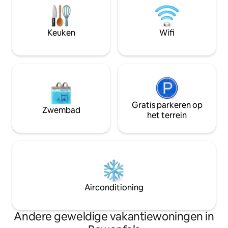
privésessie in de infraroodsauna
naar Lake Lyell ga
(optionele wellness-upgrades
watersporten. Haal
beschikbaar). Hosts in de buurt indien
stopcontact en on
Keuken
Wifi
nodig. Lancering van de sauna half
omgeving waar de
maart
ontmoet en de nat
buurman is.
Gratis parkeren op
Zwembad
het terrein
Airconditioning
Andere geweldige vakantiewoningen in