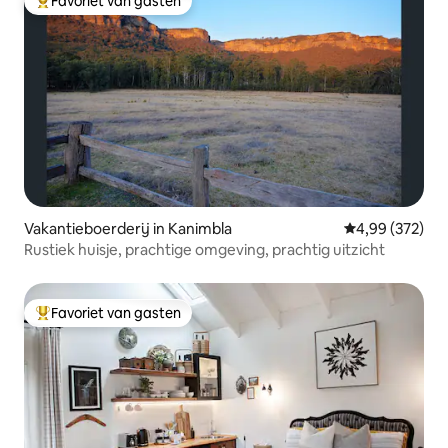
Favoriet van gasten
Topfavoriet van gasten
Vakantieboerderij in Kanimbla
Gemiddelde beo
4,99 (372)
Rustiek huisje, prachtige omgeving, prachtig uitzicht
Favoriet van gasten
Topfavoriet van gasten