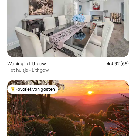
Woning in Lithgow
Gemiddelde be
4,92 (65)
Het huisje - Lithgow
Favoriet van gasten
Topfavoriet van gasten