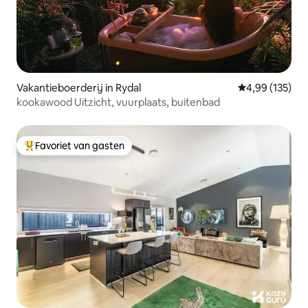
Vakantieboerderij in Rydal
Gemiddelde beo
4,99 (135)
kookawood Uitzicht, vuurplaats, buitenbad
Favoriet van gasten
Topfavoriet van gasten