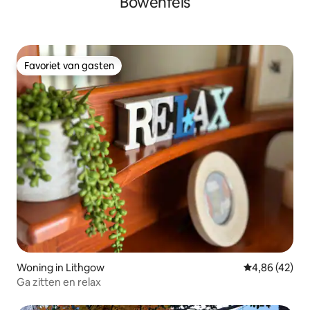
Bowenfels
Favoriet van gasten
Favoriet van gasten
Woning in Lithgow
Gemiddelde be
4,86 (42)
Ga zitten en relax