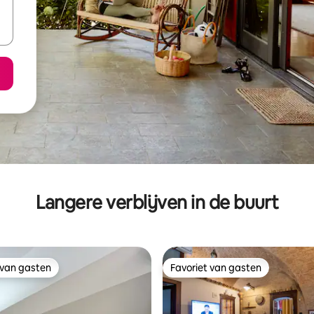
Langere verblijven in de buurt
 van gasten
Favoriet van gasten
 van gasten
Favoriet van gasten