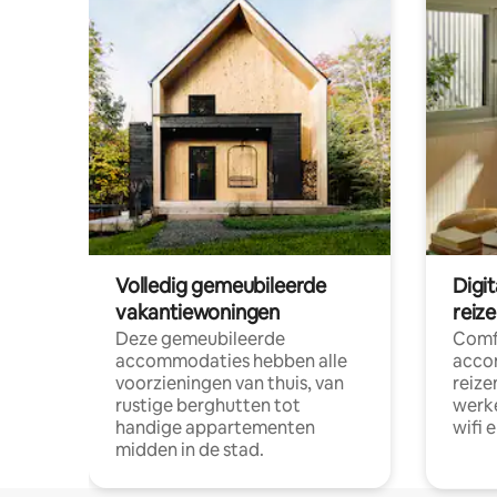
Volledig gemeubileerde
Digi
vakantiewoningen
reiz
Deze gemeubileerde
Comf
accommodaties hebben alle
acco
voorzieningen van thuis, van
reize
rustige berghutten tot
werke
handige appartementen
wifi 
midden in de stad.