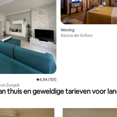
Woning
Alcova dei Grifoni
g van 4,83 op 5, 12 recensies
Gemiddelde beoordeling van 4,94 op 5, 101 r
4,94 (101)
uis Zungoli
n thuis en geweldige tarieven voor lan