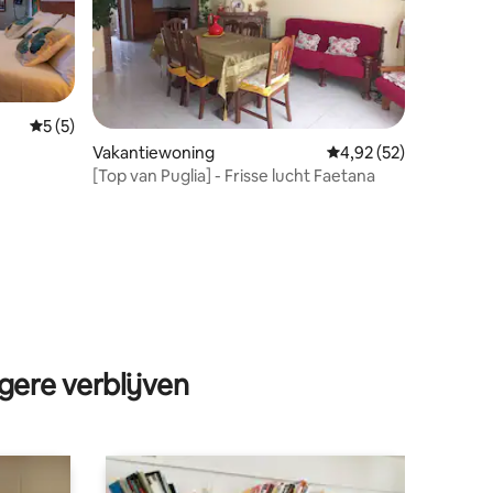
Gemiddelde beoordeling van 5 op 5, 5 recensies
5 (5)
Vakantiewoning
Gemiddelde beoordelin
4,92 (52)
[Top van Puglia] - Frisse lucht Faetana
ecensies
gere verblijven