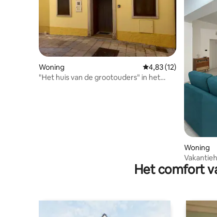
Woning
Gemiddelde beoordelin
4,83 (12)
"Het huis van de grootouders" in het
centrum van Savignano Irpino
Woning
Vakantieh
Het comfort va