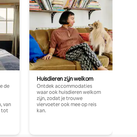
Huisdieren zijn welkom
e de
Ontdek accommodaties
waar ook huisdieren welkom
zijn, zodat je trouwe
, van
viervoeter ook mee op reis
 tot
kan.