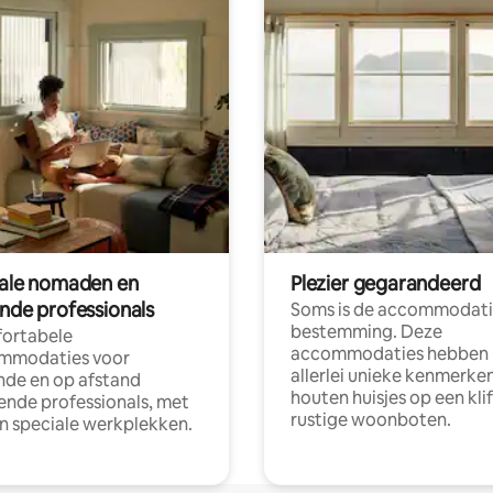
tale nomaden en
Plezier gegarandeerd
ende professionals
Soms is de accommodati
bestemming. Deze
ortabele
accommodaties hebben
mmodaties voor
allerlei unieke kenmerken
nde en op afstand
houten huisjes op een klif
nde professionals, met
rustige woonboten.
en speciale werkplekken.