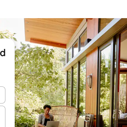
nd
een keuze met je de pijltjestoetsen omhoog en omlaag, óf door te tikk