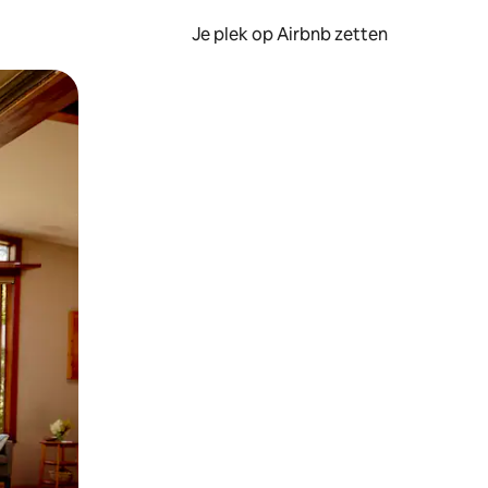
Je plek op Airbnb zetten
en of swipen.