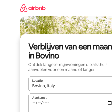
Ga
direct
naar
inhoud
Verblijven van een maa
in Bovino
Ontdek langetermijnwoningen die als thuis
aanvoelen voor een maand of langer.
Locatie
Wanneer er resultaten beschikbaar zijn, maak je 
Aankomst