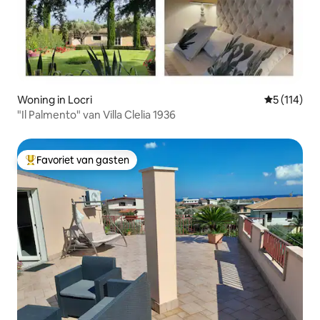
Woning in Locri
Gemiddelde
5 (114)
"Il Palmento" van Villa Clelia 1936
Favoriet van gasten
Topfavoriet van gasten