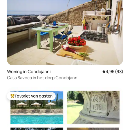
Woning in Condojanni
Gemiddelde be
4,95 (93)
Casa Savoca in het dorp Condojanni
Favoriet van gasten
Topfavoriet van gasten