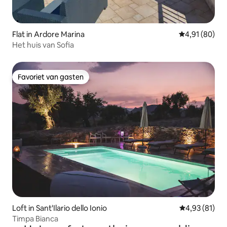
Flat in Ardore Marina
Gemiddelde be
4,91 (80)
Het huis van Sofia
Favoriet van gasten
Favoriet van gasten
Loft in Sant'Ilario dello Ionio
Gemiddelde be
4,93 (81)
Timpa Bianca