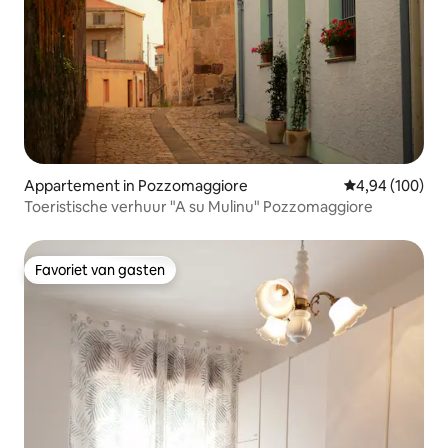
Appartement in Pozzomaggiore
Gemiddelde beo
4,94 (100)
Toeristische verhuur "A su Mulinu" Pozzomaggiore
Favoriet van gasten
Favoriet van gasten