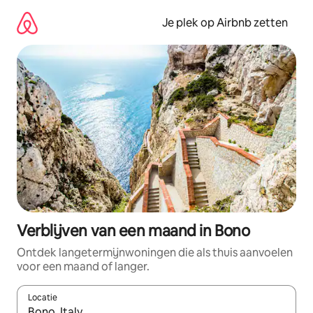
Ga
direct
Je plek op Airbnb zetten
naar
inhoud
Verblijven van een maand in Bono
Ontdek langetermijnwoningen die als thuis aanvoelen
voor een maand of langer.
Locatie
Wanneer er resultaten beschikbaar zijn, maak je een keuze met 