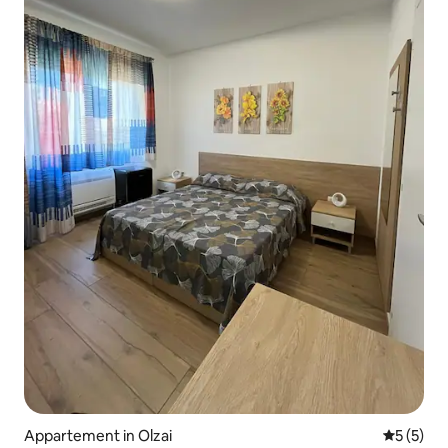
Appartement in Olzai
Gemiddeld
5 (5)