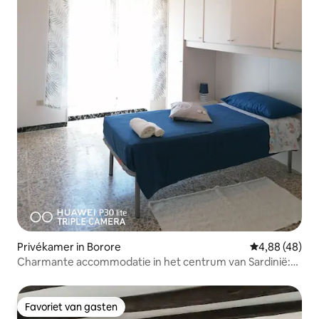
Privékamer in Borore
Gemiddelde be
4,88 (48)
Charmante accommodatie in het centrum van Sardinië:
Borore
Favoriet van gasten
Favoriet van gasten