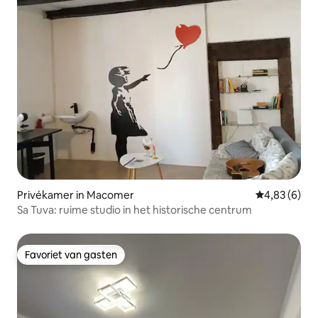
Privékamer in Macomer
Gemiddelde b
4,83 (6)
Sa Tuva: ruime studio in het historische centrum
Favoriet van gasten
Favoriet van gasten