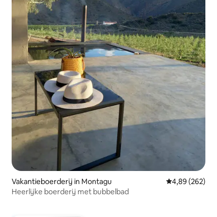
Vakantieboerderij in Montagu
Gemiddelde beo
4,89 (262)
Heerlijke boerderij met bubbelbad