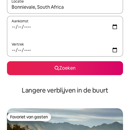
Locatie
Wanneer er resultaten beschikbaar zijn, maak je een keuze met 
Aankomst
Vertrek
Zoeken
Langere verblijven in de buurt
Favoriet van gasten
Favoriet van gasten