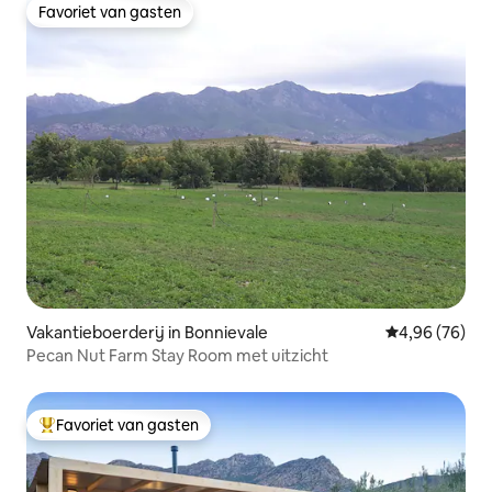
Favoriet van gasten
Favoriet van gasten
Vakantieboerderij in Bonnievale
Gemiddelde be
4,96 (76)
Pecan Nut Farm Stay Room met uitzicht
Favoriet van gasten
Topfavoriet van gasten