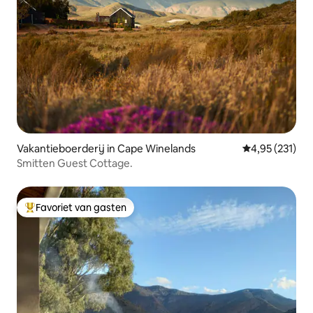
Vakantieboerderij in Cape Winelands
Gemiddelde beo
4,95 (231)
Smitten Guest Cottage.
Favoriet van gasten
Topfavoriet van gasten