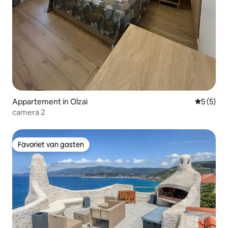
Appartement in Olzai
Gemiddeld
5 (5)
camera 2
Favoriet van gasten
Favoriet van gasten