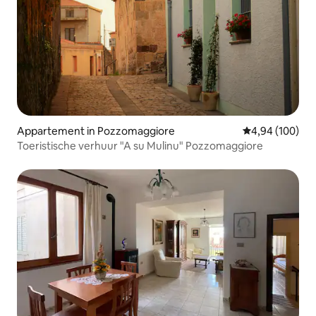
Appartement in Pozzomaggiore
Gemiddelde beo
4,94 (100)
Toeristische verhuur "A su Mulinu" Pozzomaggiore