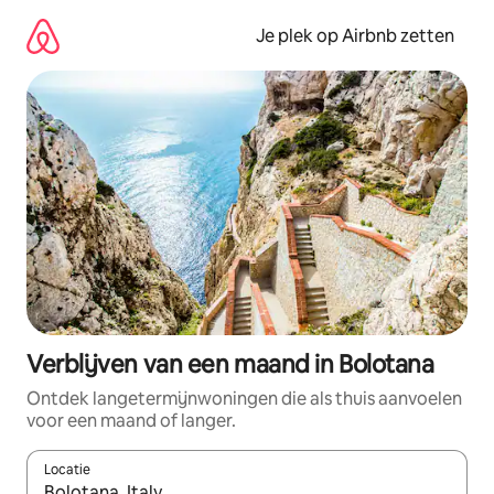
Ga
direct
Je plek op Airbnb zetten
naar
inhoud
Verblijven van een maand in Bolotana
Ontdek langetermijnwoningen die als thuis aanvoelen
voor een maand of langer.
Locatie
Wanneer er resultaten beschikbaar zijn, maak je een keuze met 