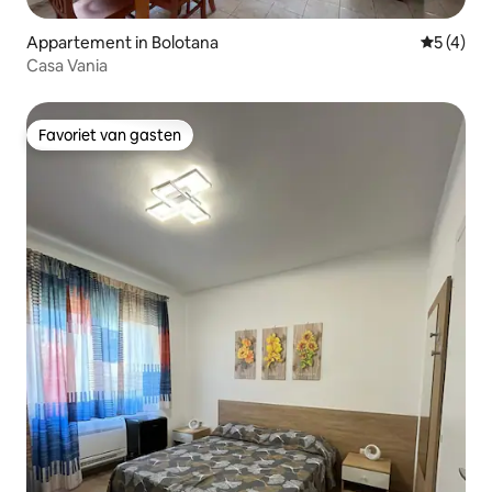
Appartement in Bolotana
Gemiddeld
5 (4)
Casa Vania
Favoriet van gasten
Favoriet van gasten