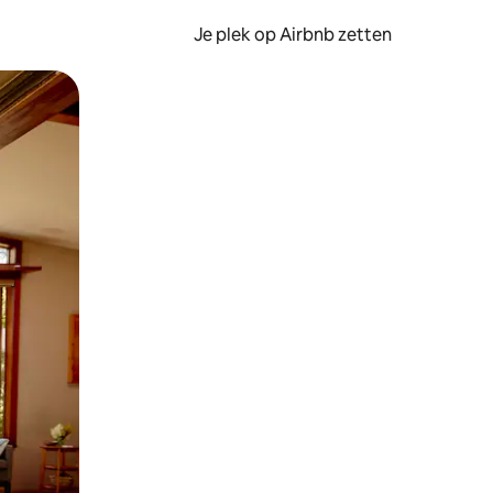
Je plek op Airbnb zetten
en of swipen.