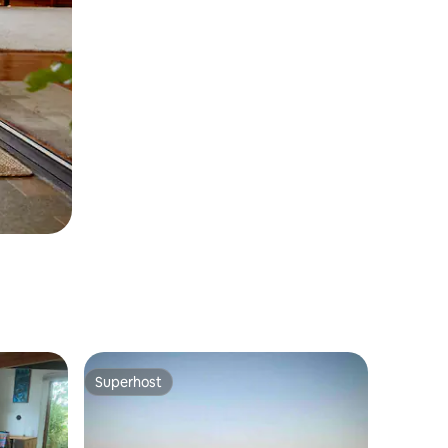
Superhost
Superhost