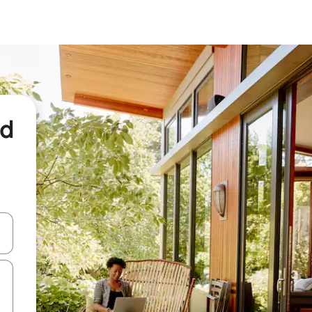
nd
een keuze met je de pijltjestoetsen omhoog en omlaag, óf door te tikk