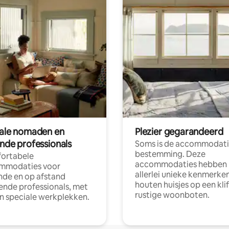
tale nomaden en
Plezier gegarandeerd
ende professionals
Soms is de accommodati
bestemming. Deze
ortabele
accommodaties hebben
mmodaties voor
allerlei unieke kenmerken
nde en op afstand
houten huisjes op een klif
nde professionals, met
rustige woonboten.
en speciale werkplekken.