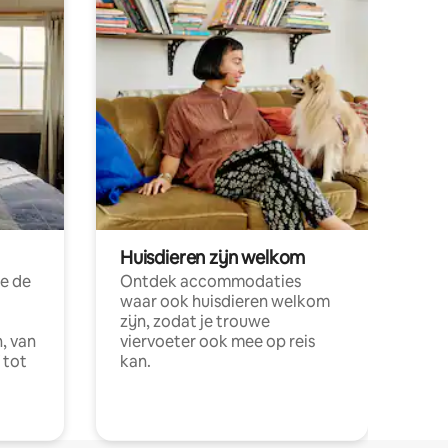
Huisdieren zijn welkom
e de
Ontdek accommodaties
waar ook huisdieren welkom
zijn, zodat je trouwe
, van
viervoeter ook mee op reis
 tot
kan.