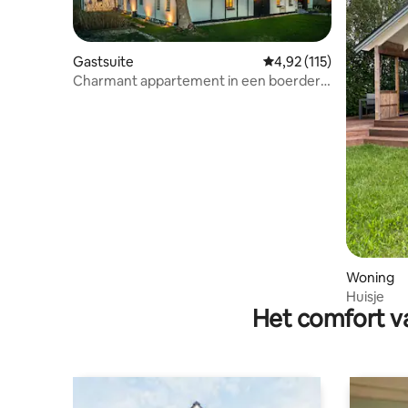
Gastsuite
Gemiddelde beoordeling
4,92 (115)
Charmant appartement in een boerderij
op Österlen
Woning
Huisje
Het comfort va