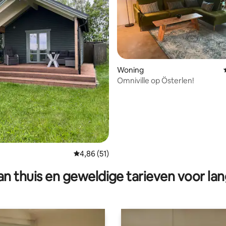
 van 4,92 op 5, 115 recensies
Woning
Omniville op Österlen!
Gemiddelde beoordeling van 4,86 op 5, 51 r
4,86 (51)
n thuis en geweldige tarieven voor lan