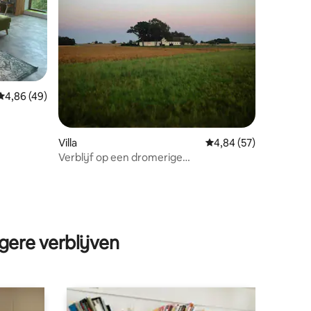
Gemiddelde beoordeling van 4,86 op 5, 49 recensies
4,86 (49)
Villa
Gemiddelde beoordelin
4,84 (57)
Verblijf op een dromerige
paardenboerderij in Hannas- Österlen
ecensies
gere verblijven