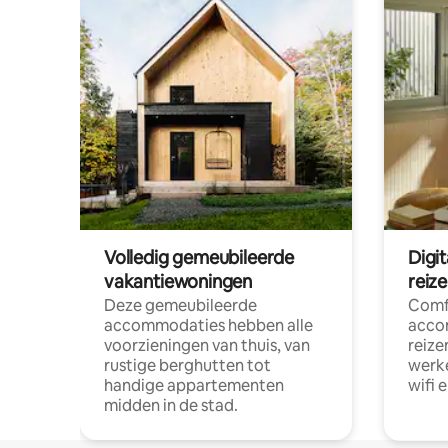
Volledig gemeubileerde
Digi
vakantiewoningen
reiz
Deze gemeubileerde
Comf
accommodaties hebben alle
acco
voorzieningen van thuis, van
reize
rustige berghutten tot
werke
handige appartementen
wifi 
midden in de stad.