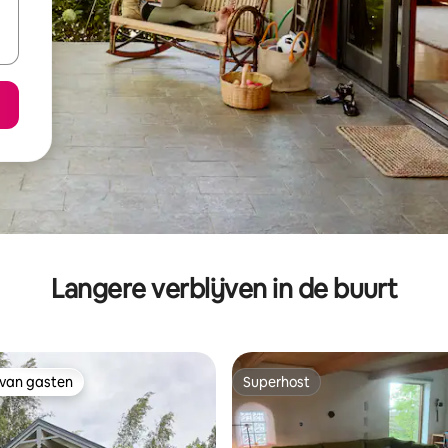
Langere verblijven in de buurt
 van gasten
Superhost
 van gasten
Superhost