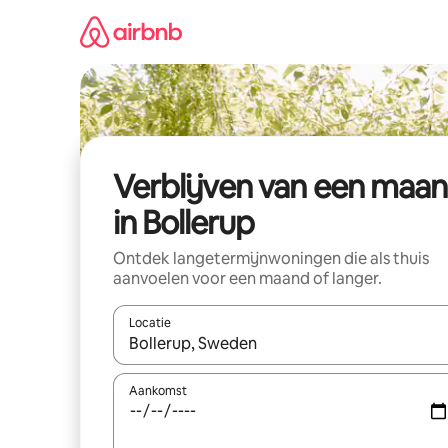
Ga
direct
naar
inhoud
Verblijven van een maa
in Bollerup
Ontdek langetermijnwoningen die als thuis
aanvoelen voor een maand of langer.
Locatie
Wanneer er resultaten beschikbaar zijn, maak je 
Aankomst