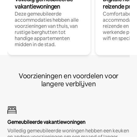
vakantiewoningen
reizende prof
Deze gemeubileerde
Comfortabele
accommodaties hebben alle
accommodatie
voorzieningen van thuis, van
reizende en op
rustige berghutten tot
werkende profe
handige appartementen
wifi en special
midden in de stad.
Voorzieningen en voordelen voor
langere verblijven
Gemeubileerde vakantiewoningen
Volledig gemeubileerde woningen hebben een keuken
en andere voorzieningen om een maand of langer