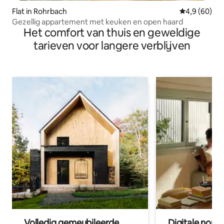
Flat in Rohrbach
Gemiddelde b
4,9 (60)
Gezellig appartement met keuken en open haard
Het comfort van thuis en geweldige
tarieven voor langere verblijven
Volledig gemeubileerde
Digitale nom