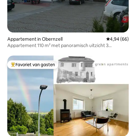
Appartement in Obernzell
Gemiddelde be
4,94 (66)
Appartement 110 m² met panoramisch uitzicht 3
slaapkamers.
Favoriet van gasten
Topfavoriet van gasten