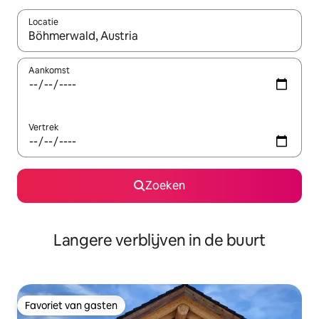
Locatie
Wanneer er resultaten beschikbaar zijn, maak je een keuze met 
Aankomst
Vertrek
Zoeken
Langere verblijven in de buurt
Favoriet van gasten
Favoriet van gasten