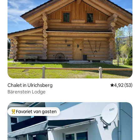
Chalet in Ulrichsberg
Gemiddelde be
4,92 (53)
Bärenstein Lodge
Favoriet van gasten
Topfavoriet van gasten