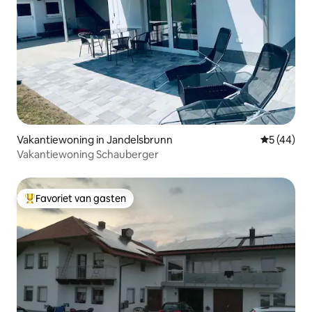
Vakantiewoning in Jandelsbrunn
Gemiddelde
5 (44)
Vakantiewoning Schauberger
Favoriet van gasten
Topfavoriet van gasten