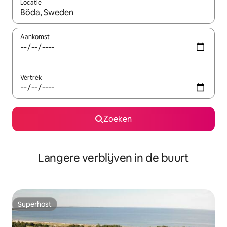
Locatie
Wanneer er resultaten beschikbaar zijn, maak je een keuze met 
Aankomst
Vertrek
Zoeken
Langere verblijven in de buurt
Superhost
Superhost