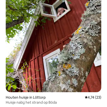
Houten huisje in Löttorp
Gemiddelde be
4,74 (23)
Huisje nabij het strand op Böda