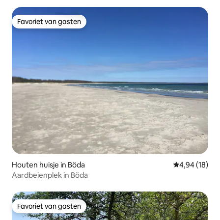
Favoriet van gasten
Favoriet van gasten
Houten huisje in Böda
Gemiddelde be
4,94 (18)
Aardbeienplek in Böda
Favoriet van gasten
Favoriet van gasten