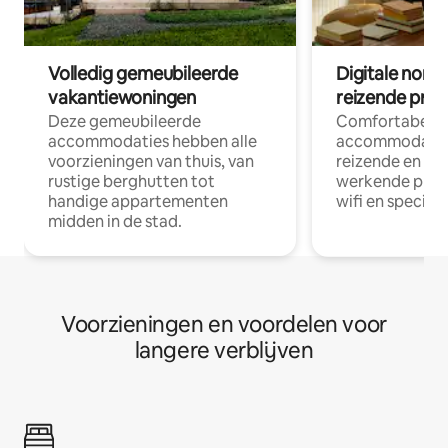
Volledig gemeubileerde
Digitale nom
vakantiewoningen
reizende prof
Deze gemeubileerde
Comfortabele
accommodaties hebben alle
accommodatie
voorzieningen van thuis, van
reizende en op
rustige berghutten tot
werkende profe
handige appartementen
wifi en special
midden in de stad.
Voorzieningen en voordelen voor
langere verblijven