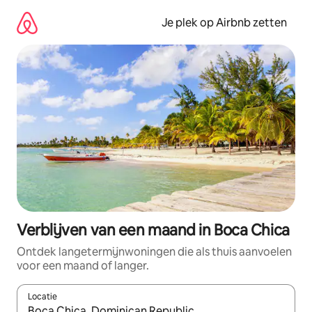
Ga
direct
Je plek op Airbnb zetten
naar
inhoud
Verblijven van een maand in Boca Chica
Ontdek langetermijnwoningen die als thuis aanvoelen
voor een maand of langer.
Locatie
Wanneer er resultaten beschikbaar zijn, maak je een keuze met 