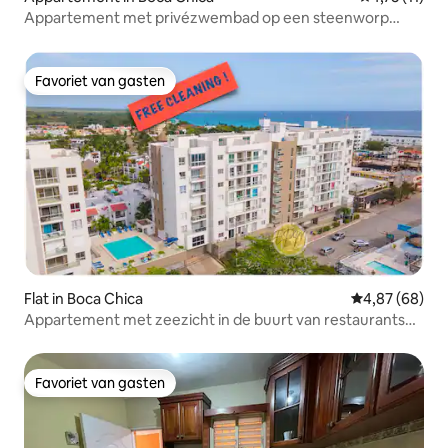
Appartement met privézwembad op een steenworp
afstand van het strand
Favoriet van gasten
Favoriet van gasten
Flat in Boca Chica
Gemiddelde be
4,87 (68)
Appartement met zeezicht in de buurt van restaurants
en supermarkten
Favoriet van gasten
Favoriet van gasten