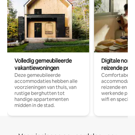
Volledig gemeubileerde
Digitale nom
vakantiewoningen
reizende prof
Deze gemeubileerde
Comfortabele
accommodaties hebben alle
accommodatie
voorzieningen van thuis, van
reizende en op
rustige berghutten tot
werkende profe
handige appartementen
wifi en special
midden in de stad.