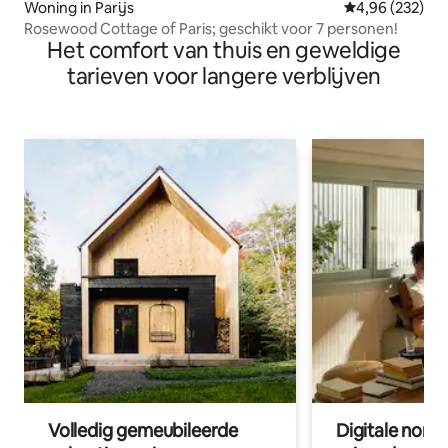
Woning in Parijs
Gemiddelde beo
4,96 (232)
Rosewood Cottage of Paris; geschikt voor 7 personen!
Het comfort van thuis en geweldige
tarieven voor langere verblijven
Volledig gemeubileerde
Digitale nom