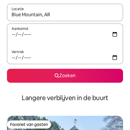
Locatie
Wanneer er resultaten beschikbaar zijn, maak je een keuze met 
Aankomst
Vertrek
Zoeken
Langere verblijven in de buurt
Favoriet van gasten
Favoriet van gasten