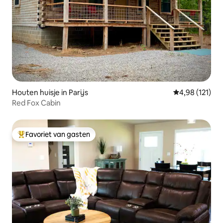
Houten huisje in Parijs
Gemiddelde beo
4,98 (121)
Red Fox Cabin
Favoriet van gasten
Topfavoriet van gasten