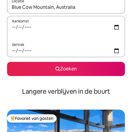
Locatie
Wanneer er resultaten beschikbaar zijn, maak je een keuze met 
Aankomst
Vertrek
Zoeken
Langere verblijven in de buurt
Favoriet van gasten
Topfavoriet van gasten