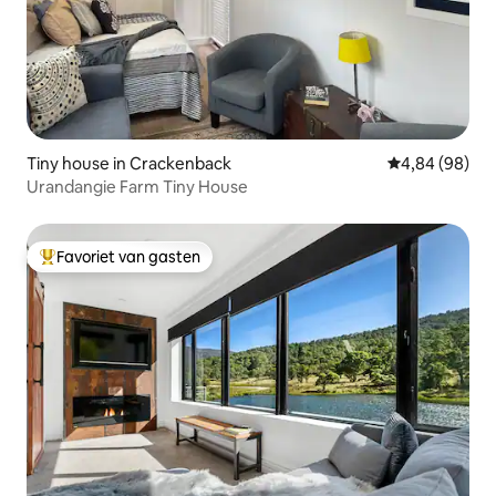
Tiny house in Crackenback
Gemiddelde be
4,84 (98)
Urandangie Farm Tiny House
Favoriet van gasten
Topfavoriet van gasten