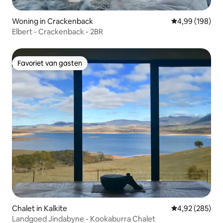
Woning in Crackenback
Gemiddelde beo
4,99 (198)
Elbert - Crackenback - 2BR
Favoriet van gasten
Favoriet van gasten
Chalet in Kalkite
Gemiddelde beo
4,92 (285)
Landgoed Jindabyne - Kookaburra Chalet