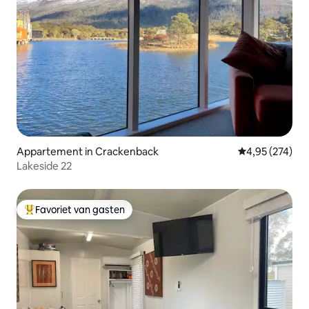
Appartement in Crackenback
Gemiddelde beo
4,95 (274)
Lakeside 22
Favoriet van gasten
Topfavoriet van gasten