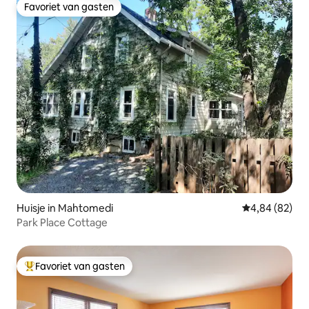
Favoriet van gasten
Favoriet van gasten
Huisje in Mahtomedi
Gemiddelde be
4,84 (82)
Park Place Cottage
Favoriet van gasten
Topfavoriet van gasten