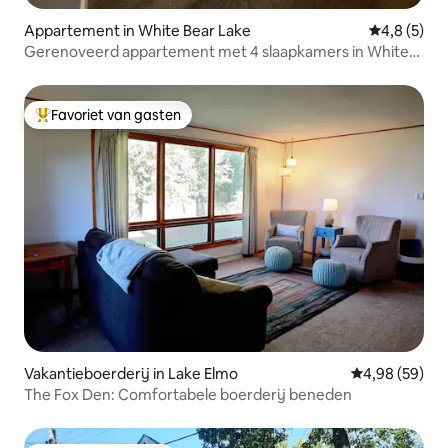
Appartement in White Bear Lake
Gemiddelde 
4,8 (5)
Gerenoveerd appartement met 4 slaapkamers in White
Bear Lake
Favoriet van gasten
Topfavoriet van gasten
Vakantieboerderij in Lake Elmo
Gemiddelde be
4,98 (59)
The Fox Den: Comfortabele boerderij beneden