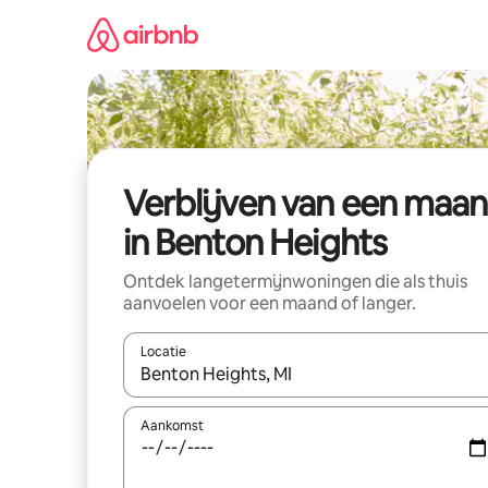
Ga
direct
naar
inhoud
Verblijven van een maa
in Benton Heights
Ontdek langetermijnwoningen die als thuis
aanvoelen voor een maand of langer.
Locatie
Wanneer er resultaten beschikbaar zijn, maak je 
Aankomst