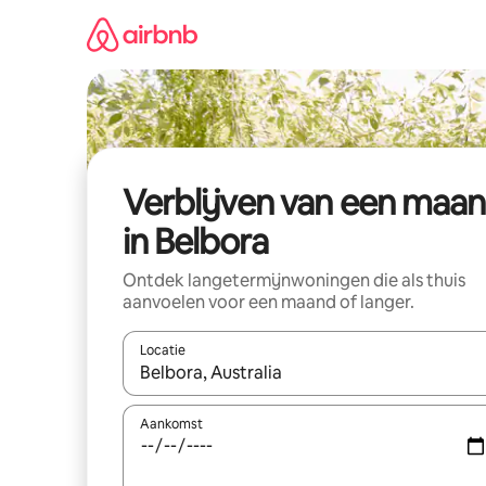
Ga
direct
naar
inhoud
Verblijven van een maa
in Belbora
Ontdek langetermijnwoningen die als thuis
aanvoelen voor een maand of langer.
Locatie
Wanneer er resultaten beschikbaar zijn, maak je 
Aankomst