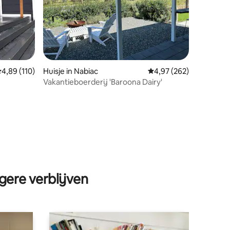
ecensies
emiddelde beoordeling van 4,89 op 5, 110 recensies
4,89 (110)
Huisje in Nabiac
Gemiddelde beoordeling
4,97 (262)
Vakantieboerderij 'Baroona Dairy'
gere verblijven