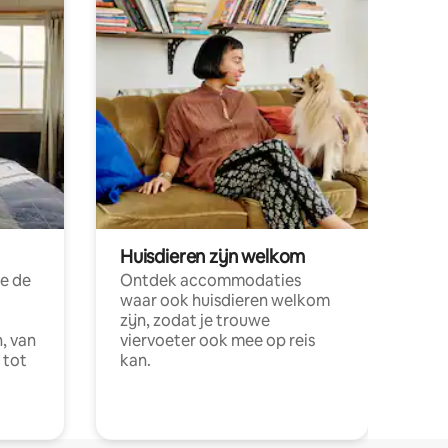
Huisdieren zijn welkom
e de
Ontdek accommodaties
waar ook huisdieren welkom
zijn, zodat je trouwe
, van
viervoeter ook mee op reis
 tot
kan.