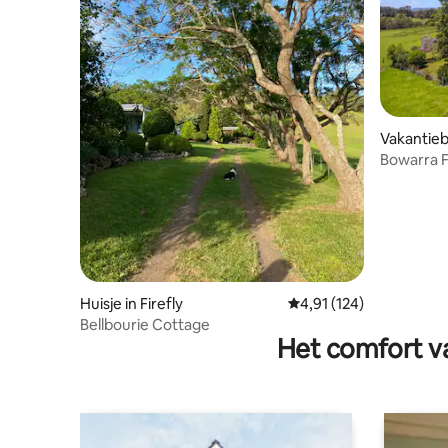
Vakantiebo
Creek
Bowarra F
Huisje in Firefly
Gemiddelde beoordeling
4,91 (124)
Bellbourie Cottage
Het comfort va