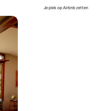
Je plek op Airbnb zetten
en of swipen.