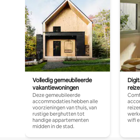
Volledig gemeubileerde
Digi
vakantiewoningen
reiz
Deze gemeubileerde
Comf
accommodaties hebben alle
acco
voorzieningen van thuis, van
reize
rustige berghutten tot
werke
handige appartementen
wifi 
midden in de stad.