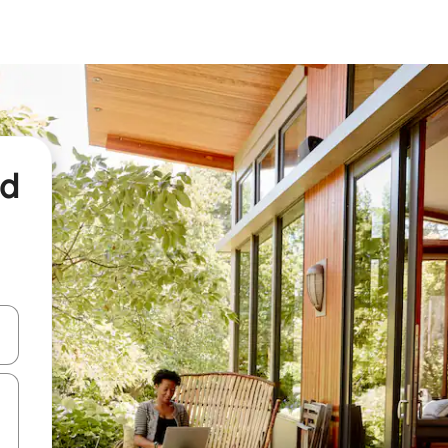
nd
een keuze met je de pijltjestoetsen omhoog en omlaag, óf door te tikk