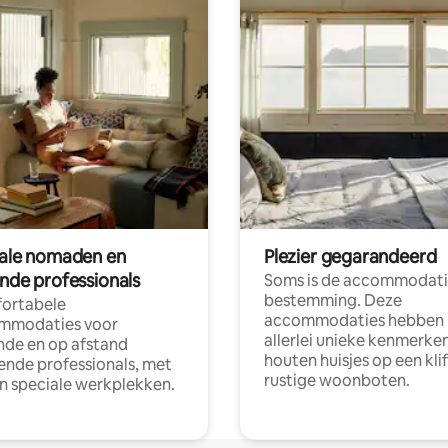
tale nomaden en
Plezier gegarandeerd
ende professionals
Soms is de accommodati
bestemming. Deze
ortabele
accommodaties hebben
mmodaties voor
allerlei unieke kenmerken
nde en op afstand
houten huisjes op een klif
nde professionals, met
rustige woonboten.
en speciale werkplekken.