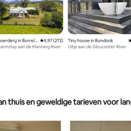
erderij in Burrell
Gemiddelde beoordeling van 4,97 op 5, 272 r
4,97 (272)
Tiny house in Bundook
G
armstay aan de Manning River
Uitje aan de Gloucester River
 van 4,91 op 5, 124 recensies
n thuis en geweldige tarieven voor lan