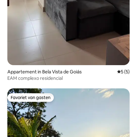
Appartement in Bela Vista de Goiás
Gemiddeld
5 (5)
EAM complexo residencial
Favoriet van gasten
Favoriet van gasten