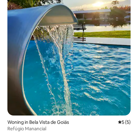
Woning in Bela Vista de Goiás
Gemiddeld
5 (5)
Refúgio Manancial