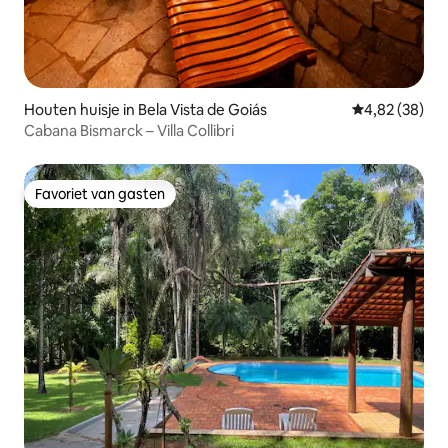
Houten huisje in Bela Vista de Goiás
Gemiddelde be
4,82 (38)
Cabana Bismarck – Villa Collibri
Favoriet van gasten
Favoriet van gasten