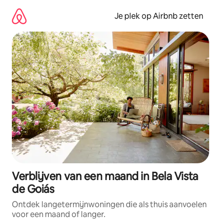
Ga
direct
Je plek op Airbnb zetten
naar
inhoud
Verblijven van een maand in Bela Vista
de Goiás
Ontdek langetermijnwoningen die als thuis aanvoelen
voor een maand of langer.