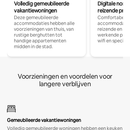
Volledig gemeubileerde
Digitale nom
vakantiewoningen
reizende prof
Deze gemeubileerde
Comfortabele
accommodaties hebben alle
accommodatie
voorzieningen van thuis, van
reizende en op
rustige berghutten tot
werkende profe
handige appartementen
wifi en special
midden in de stad.
Voorzieningen en voordelen voor
langere verblijven
Gemeubileerde vakantiewoningen
Volledig gemeubileerde woningen hebben een keuken