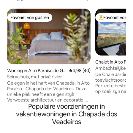
Favoriet van gasten
Favoriet van g
Favoriet van gasten
Topfavoriet van 
Chalet in Alto Par
Ambachtelijke koff
Woning in Alto Paraíso de Go
Gemiddelde beoordeling van 4,
4,98 (40)
Panoramisch uitzi
De Chalé Jardim do
iás
Spiraalhuis, met privé rivier
toevluchtsoord ho
Gelegen in het hart van Chapada, in Alto
Perfecte bestemm
Paraíso - Chapada dos Veadeiros. Deze
op zoek zijn naa
unieke plek heeft een eigen stijl!
privacy. Inbegrepen: Heerlijk ontbijt,
Verwoeste architectuur en decoratie,
Gemaakt door chef
Populaire voorzieningen in
volledig ondergedompeld in het midden
aan de Le Cordon B
van de Cerrado. Privétoegang tot Rio
vakantiewoningen in Chapada dos
afgestudeerd in b
dos Couros, met een terras alleen voor
en taarten worden
Veadeiros
jou. * Eigen toegang tot de rivier de
Wat je verblijf zo s
Couros * Airconditioning Nos 2 slaapzaal
Ambachtelijk ontbi