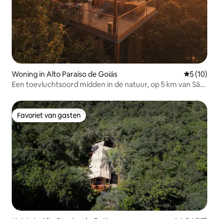
Woning in Alto Paraíso de Goiás
Gemiddelde
5 (10)
Een toevluchtsoord midden in de natuur, op 5 km van São
Jorge
Favoriet van gasten
Favoriet van gasten