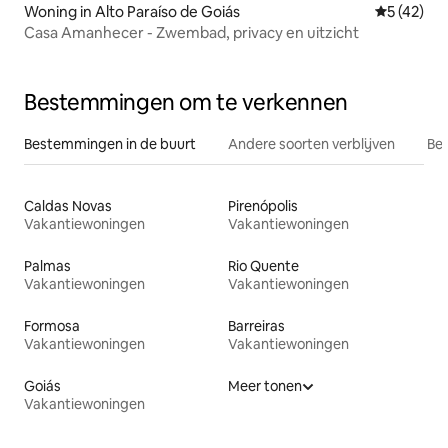
Woning in Alto Paraíso de Goiás
Gemiddelde
5 (42)
Casa Amanhecer - Zwembad, privacy en uitzicht
Bestemmingen om te verkennen
Bestemmingen in de buurt
Andere soorten verblijven
Bes
Caldas Novas
Pirenópolis
Vakantiewoningen
Vakantiewoningen
Palmas
Rio Quente
Vakantiewoningen
Vakantiewoningen
Formosa
Barreiras
Vakantiewoningen
Vakantiewoningen
Goiás
Meer tonen
Vakantiewoningen