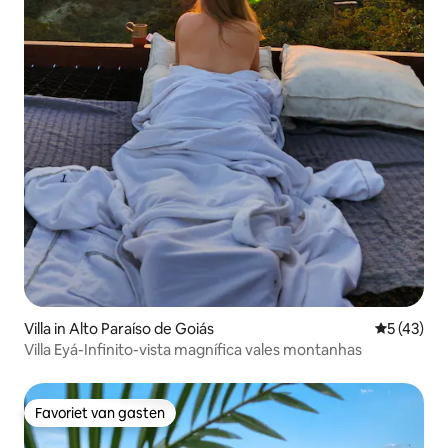
Villa in Alto Paraíso de Goiás
Gemiddelde
5 (43)
Villa Eyá-Infinito-vista magnífica vales montanhas
Favoriet van gasten
Favoriet van gasten