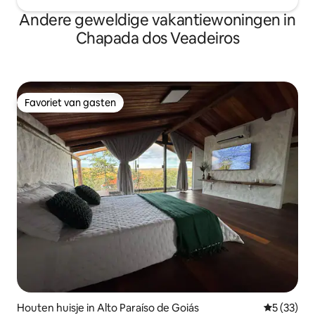
Andere geweldige vakantiewoningen in
Chapada dos Veadeiros
Favoriet van gasten
Favoriet van gasten
Houten huisje in Alto Paraíso de Goiás
Gemiddelde
5 (33)