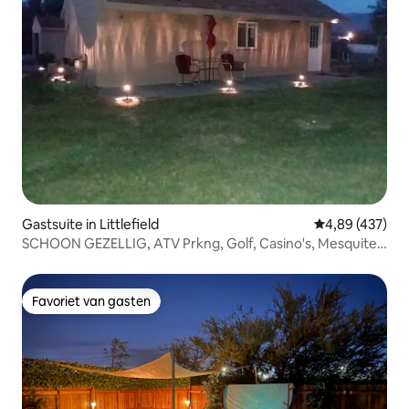
Gastsuite in Littlefield
Gemiddelde beo
4,89 (437)
SCHOON GEZELLIG, ATV Prkng, Golf, Casino's, Mesquite,
NV
Favoriet van gasten
Favoriet van gasten