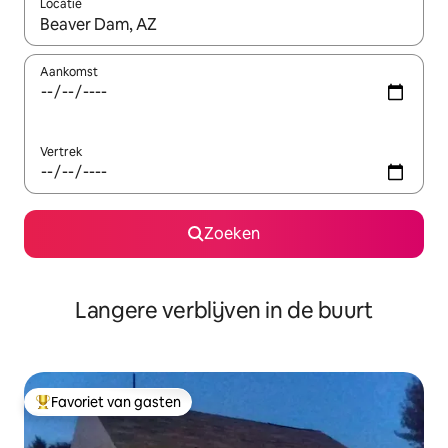
Locatie
Wanneer er resultaten beschikbaar zijn, maak je een keuze met 
Aankomst
Vertrek
Zoeken
Langere verblijven in de buurt
Favoriet van gasten
Topfavoriet van gasten