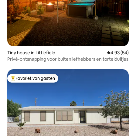
Tiny house in Littlefield
Gemiddelde be
4,93 (54)
Privé-ontsnapping voor buitenliefhebbers en tortelduifjes
Favoriet van gasten
Topfavoriet van gasten