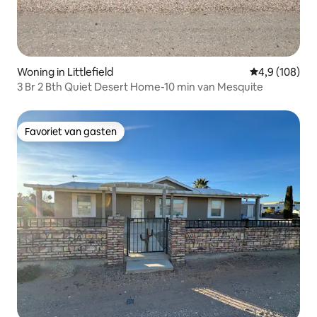
Woning in Littlefield
Gemiddelde be
4,9 (108)
3 Br 2 Bth Quiet Desert Home-10 min van Mesquite
Favoriet van gasten
Favoriet van gasten