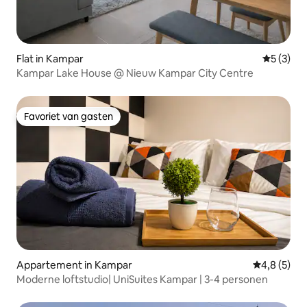
Flat in Kampar
Gemiddeld
5 (3)
Kampar Lake House @ Nieuw Kampar City Centre
Favoriet van gasten
Favoriet van gasten
Appartement in Kampar
Gemiddelde 
4,8 (5)
Moderne loftstudio| UniSuites Kampar | 3-4 personen