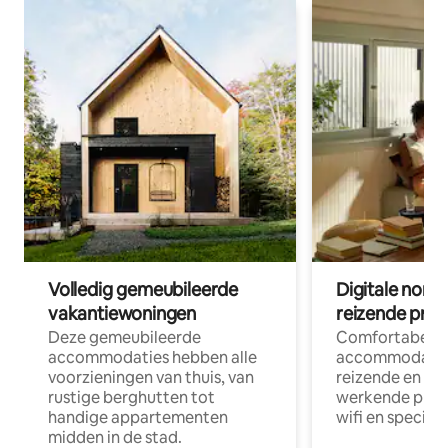
Volledig gemeubileerde
Digitale nom
vakantiewoningen
reizende prof
Deze gemeubileerde
Comfortabele
accommodaties hebben alle
accommodatie
voorzieningen van thuis, van
reizende en op
rustige berghutten tot
werkende profe
handige appartementen
wifi en special
midden in de stad.