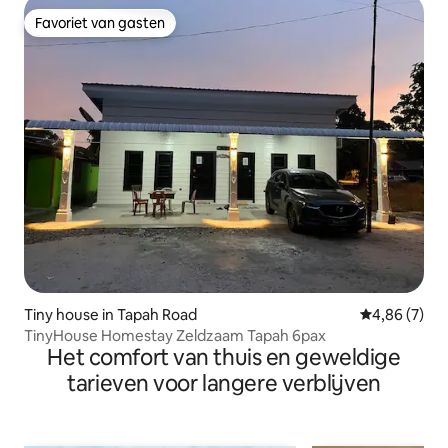
Favoriet van gasten
Favoriet van gasten
Tiny house in Tapah Road
Gemiddelde b
4,86 (7)
TinyHouse Homestay Zeldzaam Tapah 6pax
Het comfort van thuis en geweldige
tarieven voor langere verblijven