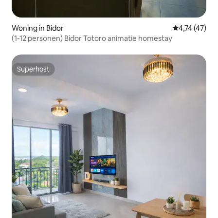
Woning in Bidor
Gemiddelde b
4,74 (47)
(1-12 personen) Bidor Totoro animatie homestay
Superhost
Superhost