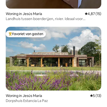
Woning in Jesús María
Gemiddelde be
4,87 (15)
Landhuis tussen boerderijen, rivier. Ideaal voor
paardrijden
Favoriet van gasten
Topfavoriet van gasten
Woning in Jesús María
Gemiddeld
5 (13)
Dorpshuis Estancia La Paz