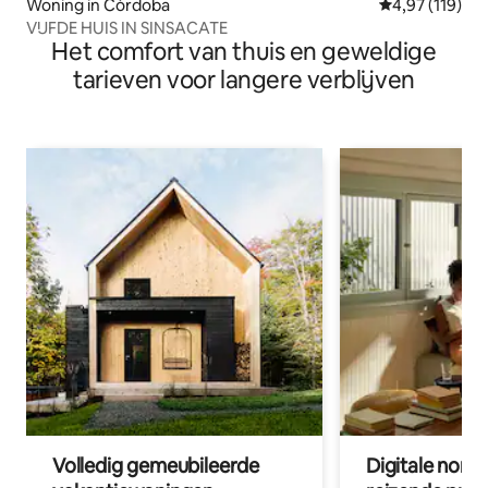
Woning in Córdoba
Gemiddelde beo
4,97 (119)
VIJFDE HUIS IN SINSACATE
Het comfort van thuis en geweldige
tarieven voor langere verblijven
Volledig gemeubileerde
Digitale nom