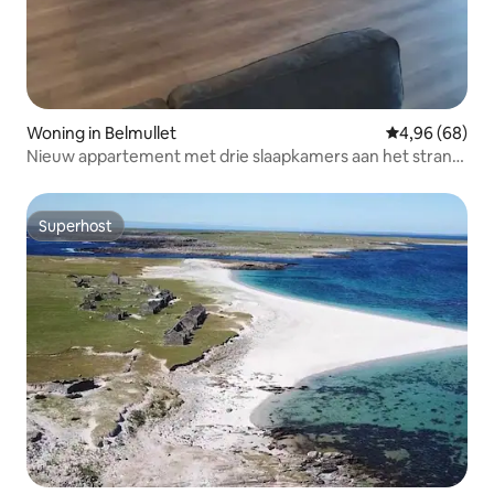
Woning in Belmullet
Gemiddelde be
4,96 (68)
Nieuw appartement met drie slaapkamers aan het strand
Belmullet.
Superhost
Superhost