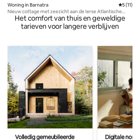
Woning in Barnatra
Gemiddeld
5 (11)
Nieuw cottage met zeezicht aan de Ierse Atlantische
Het comfort van thuis en geweldige
kust!
tarieven voor langere verblijven
Volledig gemeubileerde
Digitale nom