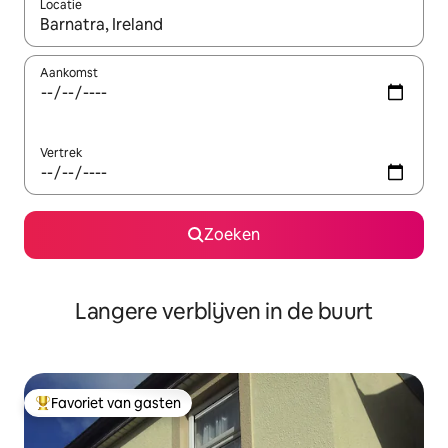
Locatie
Wanneer er resultaten beschikbaar zijn, maak je een keuze met 
Aankomst
Vertrek
Zoeken
Langere verblijven in de buurt
Favoriet van gasten
Topfavoriet van gasten