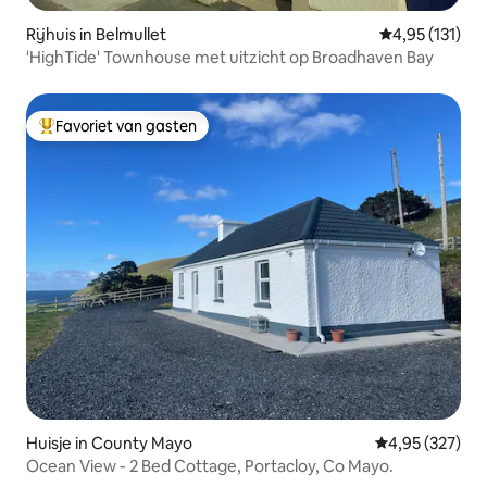
Rijhuis in Belmullet
Gemiddelde be
4,95 (131)
'HighTide' Townhouse met uitzicht op Broadhaven Bay
Favoriet van gasten
Topfavoriet van gasten
Huisje in County Mayo
Gemiddelde beo
4,95 (327)
Ocean View - 2 Bed Cottage, Portacloy, Co Mayo.