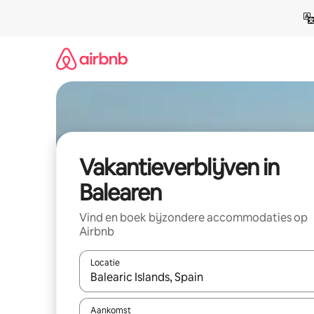
Ga
direct
naar
inhoud
Vakantieverblijven in
Balearen
Vind en boek bijzondere accommodaties op
Airbnb
Locatie
Wanneer er resultaten beschikbaar zijn, maak je 
Aankomst