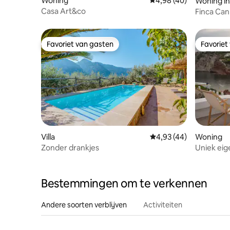
Woning
Gemiddelde beoordelin
4,98 (40)
Woning in
Casa Art&co
Finca Can
Favoriet van gasten
Favoriet
Favoriet van gasten
Favoriet
Villa
Gemiddelde beoordelin
4,93 (44)
Woning
Zonder drankjes
Uniek ei
de zee o
Bestemmingen om te verkennen
Andere soorten verblijven
Activiteiten