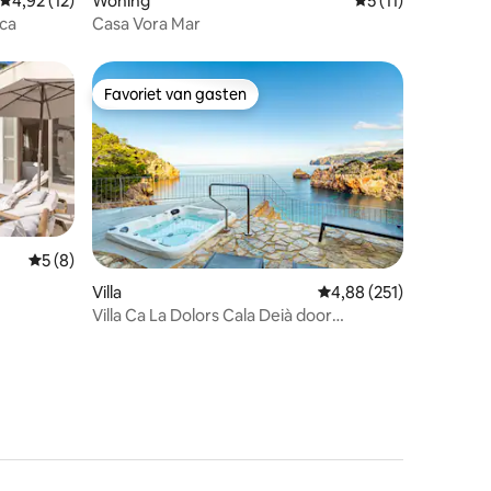
Gemiddelde beoordeling van 4,92 op 5, 12 recensies
4,92 (12)
Woning
Gemiddelde beoord
5 (11)
ecensies
rca
Casa Vora Mar
Favoriet van gasten
Favoriet van gasten
Gemiddelde beoordeling van 5 op 5, 8 recensies
5 (8)
ecensies
Villa
Gemiddelde beoordeling
4,88 (251)
Villa Ca La Dolors Cala Deià door
PriorityVillas