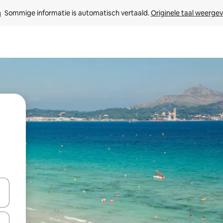
Sommige informatie is automatisch vertaald. 
Originele taal weerge
een keuze met je de pijltjestoetsen omhoog en omlaag, óf door te tikk