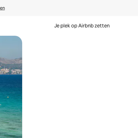
ven
Je plek op Airbnb zetten
en of swipen.