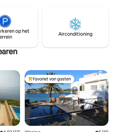
voor mensen die op zoek zijn naar
br>
ontspanning, gezinnen, fietsers en
ienden en
natuurliefhebbers
p de
arkeren op het
Airconditioning
errein
earen
Favoriet van gasten
Topfavoriet van gasten