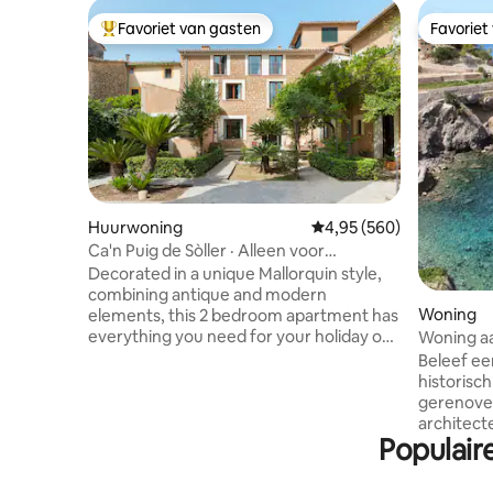
Favoriet van gasten
Favoriet
Topfavoriet van gasten
Favoriet
Huurwoning
Gemiddelde beoordeling
4,95 (560)
Ca'n Puig de Sòller · Alleen voor
volwassenen (+12), Appart...
Decorated in a unique Mallorquin style,
combining antique and modern
Woning
elements, this 2 bedroom apartment has
everything you need for your holiday on
Woning a
the island. Each bedroom has its own
directe t
Beleef ee
bathroom and the living area features a
historisch
comfortable sofa, dining space and a
gerenovee
Kitchen. Perfect for a stay with friends or
architec
Family. We are available anytime via
Populair
exclusiev
Whatsap for concierge services and also
van Banyalbufar. Geni
to help you with anything you need. This
terras me