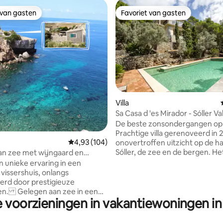
 van gasten
Favoriet van gasten
 van gasten
Favoriet van gasten
 van 4,95 op 5, 560 recensies
Villa
Sa Casa d 'es Mirador - Sóller Vall
Stunn
De beste zonsondergangen op 
Prachtige villa gerenoveerd in
Gemiddelde beoordeling van 4,93 op 5, 104 r
4,93 (104)
onovertroffen uitzicht op de h
Sóller, de zee en de bergen. Het
an zee met wijngaard en
geïsoleerd (zonder buren), ma
oegang tot het strand
n unieke ervaring in een
slechts 5 minuten rijden van de
 vissershuis, onlangs
Sóller.<br><br>Het bestaat uit 
rd door prestigieuze
slaapkamers, 2 badkamers, ke
ten. Gelegen aan zee in een
eiland en een glazen panorami
e voorzieningen in vakantiewoningen in
e omgeving, op slechts 400 m
woonkamer, allemaal op één ve
et van een groot
Op de begane grond een groot
t uitzicht op de oceaan, een