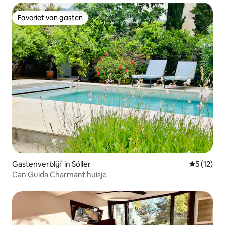
Favoriet van gasten
Favoriet van gasten
Gastenverblijf in Sóller
Gemiddeld
5 (12)
Can Guida Charmant huisje