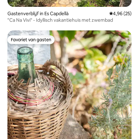
Gastenverblijf in Es Capdellà
Gemiddelde be
4,96 (25)
"Ca Na Vivi" - Idyllisch vakantiehuis met zwembad
Favoriet van gasten
Favoriet van gasten