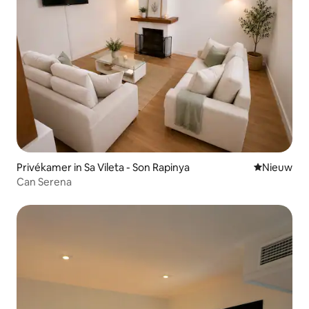
Privékamer in Sa Vileta - Son Rapinya
Nieuwe ac
Nieuw
Can Serena