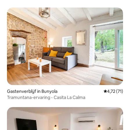
Gastenverblijf in Bunyola
Gemiddelde b
4,72 (71)
Tramuntana-ervaring - Casita La Calma