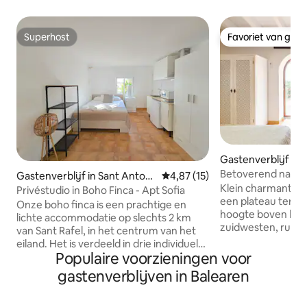
Superhost
Favoriet van gas
Superhost
Favoriet van gas
Gastenverblijf in C
Betoverend natuu
Gastenverblijf in Sant Antoni
Gemiddelde beoordeling van 4,
4,87 (15)
zee-/bergzicht
Klein charmant na
de Portmany
Privéstudio in Boho Finca - Apt Sofia
een plateau terre
Onze boho finca is een prachtige en
hoogte boven het 
lichte accommodatie op slechts 2 km
zuidwesten, rustig
van Sant Rafel, in het centrum van het
van het natuurge
eiland. Het is verdeeld in drie individuele
van de Sierra Tranmuntana
Populaire voorzieningen voor
appartementen met onafhankelijke
ca. 25m² bestaat u
ingangen. APARTAMENTO "SOFIA"
gastenverblijven in Balearen
woon-/slaapkamer
bevindt zich op de benedenverdieping
kitchenette, douc
en is geschikt voor 2 volwassenen. Het
ca. 70m² en 800m²