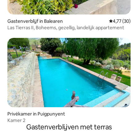
Gastenverblijf in Balearen
Gemiddelde be
4,77 (30)
Las Tierras II, Boheems, gezellig, landelijk appartement
Privékamer in Puigpunyent
Kamer 2
Gastenverblijven met terras