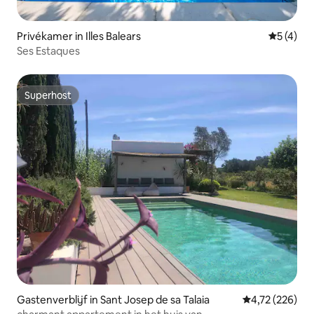
Privékamer in Illes Balears
Gemiddeld
5 (4)
Ses Estaques
Superhost
Superhost
Gastenverblijf in Sant Josep de sa Talaia
Gemiddelde beo
4,72 (226)