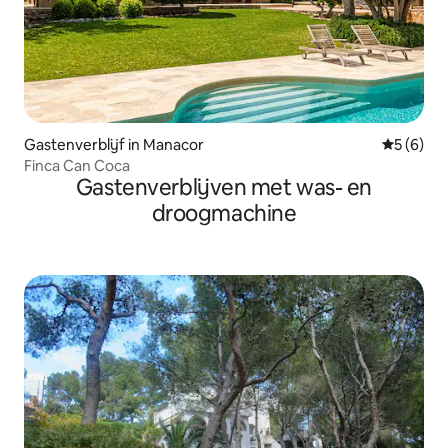
Gastenverblijf in Manacor
Gemiddeld
5 (6)
Finca Can Coca
Gastenverblijven met was- en
droogmachine