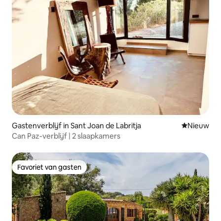
Gastenverblijf in Sant Joan de Labritja
Nieuwe ac
Nieuw
Can Paz-verblijf | 2 slaapkamers
Favoriet van gasten
Favoriet van gasten