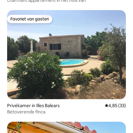
charmant appartement in het huis van
Favoriet van gasten
Favoriet van gasten
Privékamer in Illes Balears
Gemiddelde be
4,85 (33)
Betoverende finca