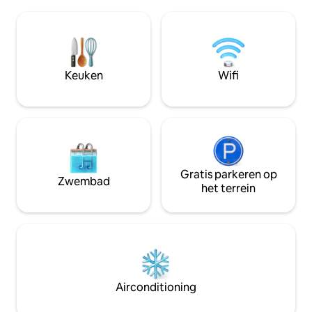
heeft een grote buitenruimte om met je
zitgelegenheid voo
gezin van te genieten, bestaande uit
Minuten met de au
een groot zwembad, een hangmat en
minuten - Stranden
een barbecue. Dit mooie studio-
Geniet van het ec
appartement is ideaal voor stellen en
gezinnen die reizen met jonge kinderen.
Keuken
Wifi
Gratis parkeren op
Zwembad
het terrein
Airconditioning