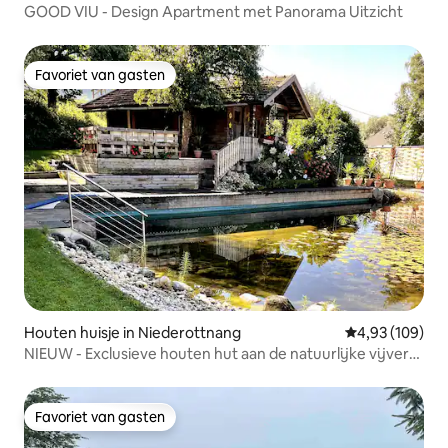
GOOD VIU - Design Apartment met Panorama Uitzicht
Favoriet van gasten
Favoriet van gasten
Houten huisje in Niederottnang
Gemiddelde beo
4,93 (109)
NIEUW - Exclusieve houten hut aan de natuurlijke vijver
en tuin
Favoriet van gasten
Favoriet van gasten