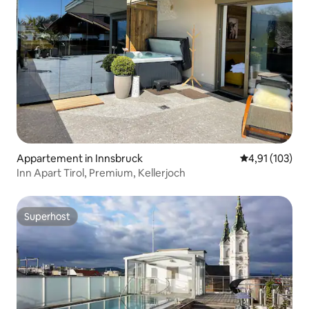
Appartement in Innsbruck
Gemiddelde beo
4,91 (103)
Inn Apart Tirol, Premium, Kellerjoch
Superhost
Superhost