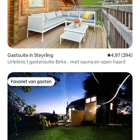
Gastsuite in Steyrling
Gemiddelde beo
4,97 (294)
Urlebnis 1 gastensuite Birke - met sauna en open haard
Favoriet van gasten
Favoriet van gasten