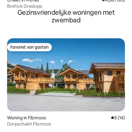
Boshuis Graslupp
Gezinsvriendelijke woningen met
zwembad
Favoriet van gasten
Favoriet van gasten
Woning in Filzmoos
Gemiddelde
5 (14)
Dorpschalet Filzmoos