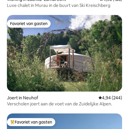
Luxe chalet in Murau in de buurt van Ski Kreischberg
Favoriet van gasten
Favoriet van gasten
Joert in Neuhof
Gemiddelde beo
4,94 (244)
Verscholen joert aan de voet van de Zuidelijke Alpen.
Favoriet van gasten
Topfavoriet van gasten