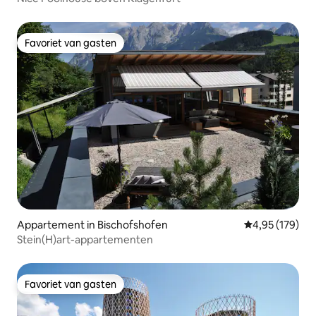
Favoriet van gasten
Favoriet van gasten
Appartement in Bischofshofen
Gemiddelde beo
4,95 (179)
Stein(H)art-appartementen
Favoriet van gasten
Favoriet van gasten