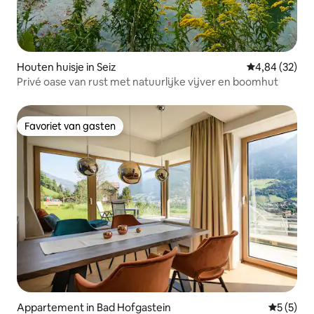
Houten huisje in Seiz
Gemiddelde be
4,84 (32)
Privé oase van rust met natuurlijke vijver en boomhut
Favoriet van gasten
Favoriet van gasten
Appartement in Bad Hofgastein
Gemiddeld
5 (5)