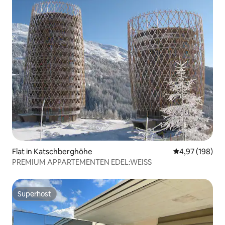
Flat in Katschberghöhe
Gemiddelde beo
4,97 (198)
PREMIUM APPARTEMENTEN EDEL:WEISS
Superhost
Superhost