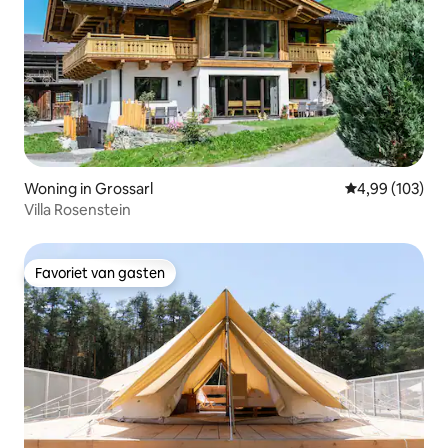
Woning in Grossarl
Gemiddelde beo
4,99 (103)
Villa Rosenstein
Favoriet van gasten
Favoriet van gasten