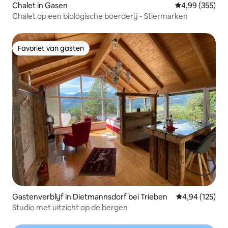
Chalet in Gasen
Gemiddelde beo
4,99 (355)
Chalet op een biologische boerderij - Stiermarken
Favoriet van gasten
Favoriet van gasten
Gastenverblijf in Dietmannsdorf bei Trieben
Gemiddelde beo
4,94 (125)
Studio met uitzicht op de bergen