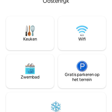
Oostenrijk
uitzicht. ☀️ In de zomer nodigen tal van
worden uitgeschak
wandelpaden vlak voor de deur je uit om
geïnstalleerde air
te genieten van actieve dagen; in de
verwarmt niet alle
winter kun je genieten van het
de lucht van versc
skigebied, dat op korte afstand ligt. 🔌
creëert zo een sc
Oplaadstation voor elektrische auto's 🔥
Op verzoek kunne
Luxe buitengrill 🛏️ Hoogwaardige
verstrekken
boxspringbedden zorgen voor optimaal
Keuken
Wifi
slaapcomfort
Gratis parkeren op
Zwembad
het terrein