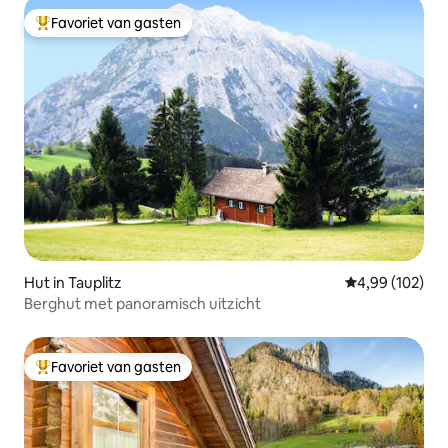
Favoriet van gasten
Topfavoriet van gasten
Hut in Tauplitz
Gemiddelde beo
4,99 (102)
Berghut met panoramisch uitzicht
Favoriet van gasten
Topfavoriet van gasten