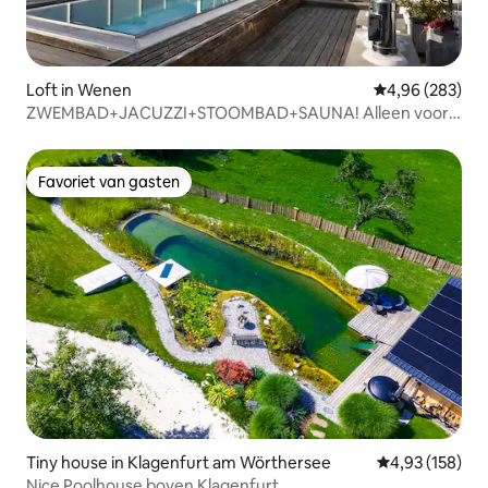
Loft in Wenen
Gemiddelde beo
4,96 (283)
ZWEMBAD+JACUZZI+STOOMBAD+SAUNA! Alleen voor
jouw ontspanning
Favoriet van gasten
Favoriet van gasten
Tiny house in Klagenfurt am Wörthersee
Gemiddelde beo
4,93 (158)
Nice Poolhouse boven Klagenfurt