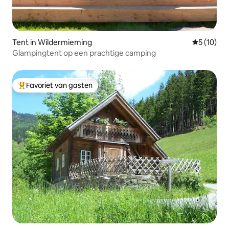
Tent in Wildermieming
Gemiddelde
5 (10)
Glampingtent op een prachtige camping
Favoriet van gasten
Topfavoriet van gasten