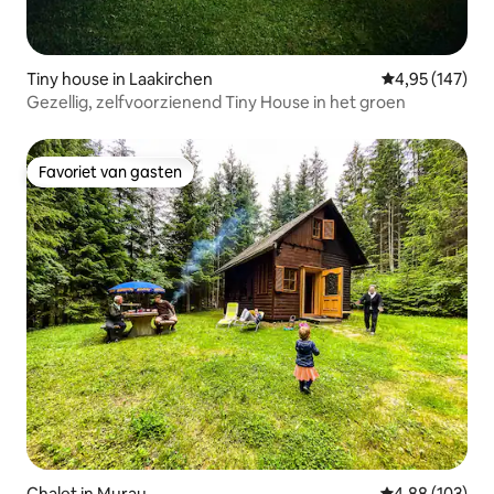
Tiny house in Laakirchen
Gemiddelde beo
4,95 (147)
Gezellig, zelfvoorzienend Tiny House in het groen
Favoriet van gasten
Favoriet van gasten
Chalet in Murau
Gemiddelde beo
4,88 (103)