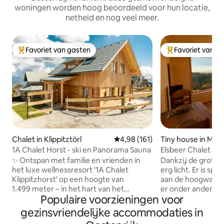
woningen worden hoog beoordeeld voor hun locatie,
netheid en nog veel meer.
Favoriet van gasten
Favoriet van g
Topfavoriet van gasten
Topfavoriet van 
Chalet in Klippitztörl
Gemiddelde beoordeling van 4,9
4,98 (161)
Tiny house in May
1A Chalet Horst - ski en Panorama Sauna
Elsbeer Chalet
✨ Ontspan met familie en vrienden in
Dankzij de grote 
het luxe wellnessresort '1A Chalet
erg licht. Er is sp
Klippitzhorst' op een hoogte van
aan de hoogwaardig
1.499 meter – in het hart van het
er onder andere 
Populaire voorzieningen voor
wandel- en skigebied Klippitztörl. 🧖‍♂️ Het
eettafel met faute
hoogtepunt is de glazen
elzenhout. Er is gra
gezinsvriendelijke accommodaties in
panoramasauna met een prachtig
chalet, maar het 