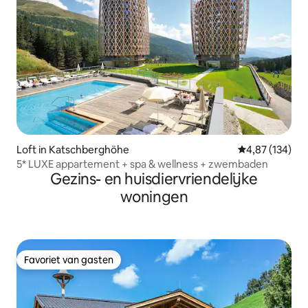
Loft in Katschberghöhe
Gemiddelde beo
4,87 (134)
5* LUXE appartement + spa & wellness + zwembaden
Gezins- en huisdiervriendelijke
woningen
Favoriet van gasten
Favoriet van gasten