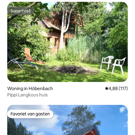
Superhost
Superhost
Woning in Höbenbach
Gemiddelde beo
4,88 (117)
Pippi Langkous huis
Favoriet van gasten
Favoriet van gasten