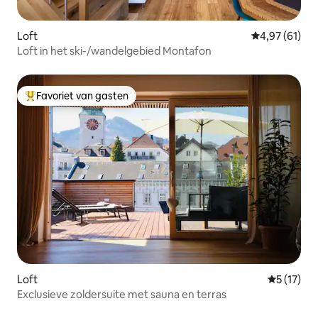
Loft
Gemiddelde be
4,97 (61)
Loft in het ski-/wandelgebied Montafon
Favoriet van gasten
Topfavoriet van gasten
Loft
Gemiddeld
5 (17)
Exclusieve zoldersuite met sauna en terras