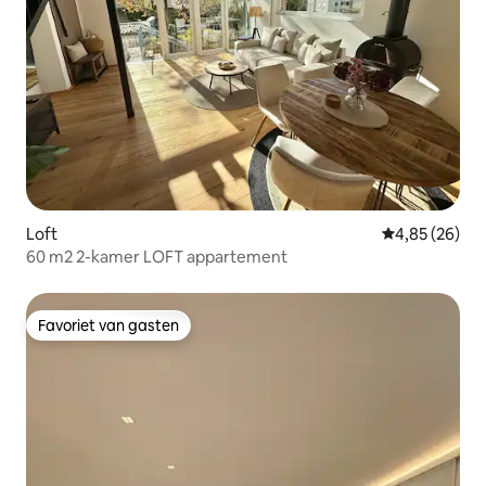
Loft
Gemiddelde be
4,85 (26)
60 m2 2-kamer LOFT appartement
Favoriet van gasten
Favoriet van gasten