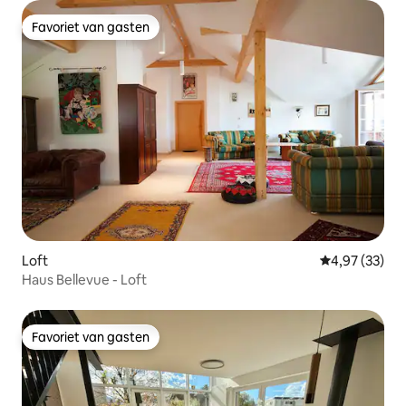
Favoriet van gasten
Favoriet van gasten
Loft
Gemiddelde be
4,97 (33)
Haus Bellevue - Loft
Favoriet van gasten
Favoriet van gasten