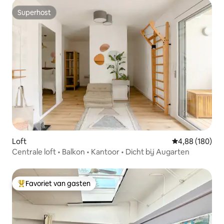
Superhost
Superhost
Loft
Gemiddelde beo
4,88 (180)
Centrale loft • Balkon • Kantoor • Dicht bij Augarten
Favoriet van gasten
Topfavoriet van gasten