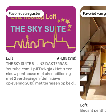
Favoriet van gasten
Favoriet van gas
Favoriet van gasten
Favoriet van gas
Loft
Gemiddelde beoordeling van 4,9
4,95 (318)
THE SKY SUITE 5 –LINZ DAKTERRAS
LOFT –WHIRLPOOL
Youtube.com: Lp1FDxNqjAk Het is een
nieuw penthouse met airconditioning
met 2 verdiepingen (definitieve
oplevering 2019) met terrassen op beide
niveaus en een whirlpool, gelegen op de
tweede verdieping van de flat, die
exclusief kan worden gebruikt. Toegang
tot het appartement is op de 5e
Loft
verdieping en kan alleen worden bereikt
Elegant penthouse
door de gasten van het penthouse