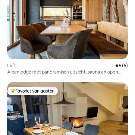
Loft
Gemiddeld
5 (6)
Alpenlodge met panoramisch uitzicht, sauna en open
haard
Favoriet van gasten
Topfavoriet van gasten