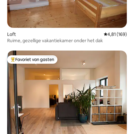
Loft
Gemiddelde beo
4,81 (169)
Ruime, gezellige vakantiekamer onder het dak
Favoriet van gasten
Topfavoriet van gasten