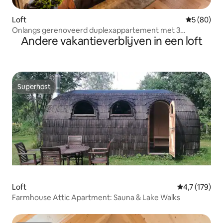
Loft
Gemiddelde
5 (80)
Onlangs gerenoveerd duplexappartement met 3
Andere vakantieverblijven in een loft
slaapkamers en 2 badkamers
Superhost
Superhost
Loft
Gemiddelde b
4,7 (179)
Farmhouse Attic Apartment: Sauna & Lake Walks