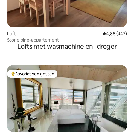
Loft
Gemiddelde beo
4,88 (447)
Stone pine-appartement
Lofts met wasmachine en -droger
Favoriet van gasten
Topfavoriet van gasten