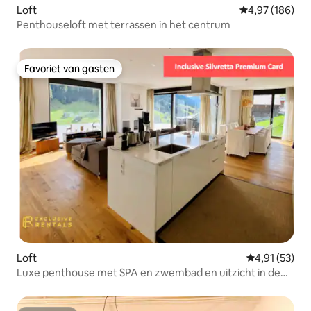
Loft
Gemiddelde beo
4,97 (186)
Penthouseloft met terrassen in het centrum
Favoriet van gasten
Favoriet van gasten
Loft
Gemiddelde be
4,91 (53)
Luxe penthouse met SPA en zwembad en uitzicht in de
buurt van Ischgl