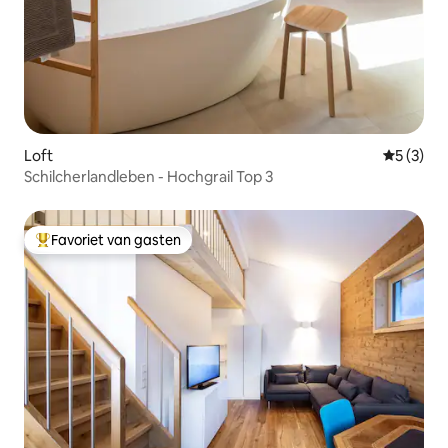
Loft
Gemiddeld
5 (3)
Schilcherlandleben - Hochgrail Top 3
Favoriet van gasten
Topfavoriet van gasten