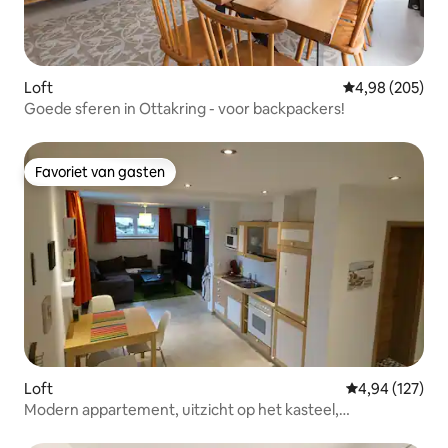
Loft
Gemiddelde beo
4,98 (205)
Goede sferen in Ottakring - voor backpackers!
Favoriet van gasten
Favoriet van gasten
Loft
Gemiddelde beo
4,94 (127)
Modern appartement, uitzicht op het kasteel,
Burghausen, 46m²