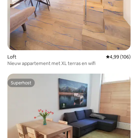
Loft
Gemiddelde beo
4,99 (106)
Nieuw appartement met XL terras en wifi
Superhost
Superhost