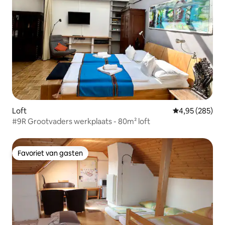
Loft
Gemiddelde beo
4,95 (285)
#9R Grootvaders werkplaats - 80m² loft
Favoriet van gasten
Favoriet van gasten