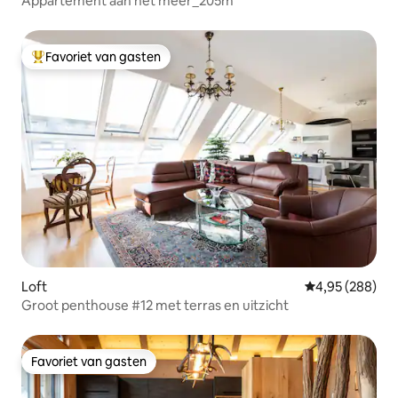
Appartement aan het meer_205m²
Favoriet van gasten
Topfavoriet van gasten
Loft
Gemiddelde beo
4,95 (288)
Groot penthouse #12 met terras en uitzicht
Favoriet van gasten
Favoriet van gasten