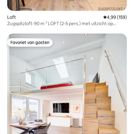
Loft
Gemiddelde beo
4,99 (159)
Zugspitzloft-90 m ² LOFT (2-5 pers.) met uitzicht op
bergen
Favoriet van gasten
Favoriet van gasten