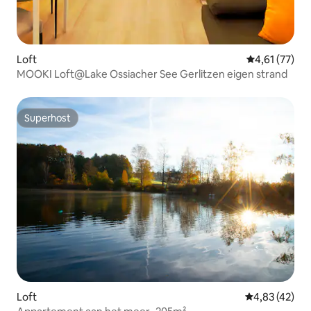
Loft
Gemiddelde be
4,61 (77)
MOOKI Loft@Lake Ossiacher See Gerlitzen eigen strand
Superhost
Superhost
Loft
Gemiddelde be
4,83 (42)