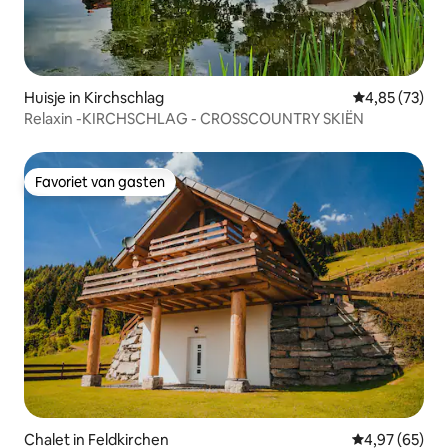
Huisje in Kirchschlag
Gemiddelde be
4,85 (73)
Relaxin -KIRCHSCHLAG - CROSSCOUNTRY SKIËN
Favoriet van gasten
Favoriet van gasten
Chalet in Feldkirchen
Gemiddelde be
4,97 (65)