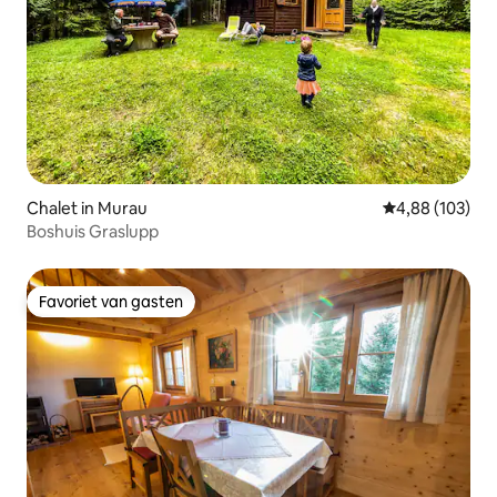
Chalet in Murau
Gemiddelde beo
4,88 (103)
Boshuis Graslupp
Favoriet van gasten
Favoriet van gasten