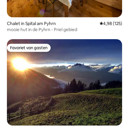
Chalet in Spital am Pyhrn
Gemiddelde beo
4,98 (125)
mooie hut in de Pyhrn - Priel gebied
Favoriet van gasten
Favoriet van gasten