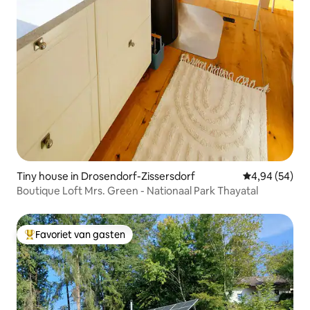
Tiny house in Drosendorf-Zissersdorf
Gemiddelde be
4,94 (54)
Boutique Loft Mrs. Green - Nationaal Park Thayatal
Favoriet van gasten
Topfavoriet van gasten