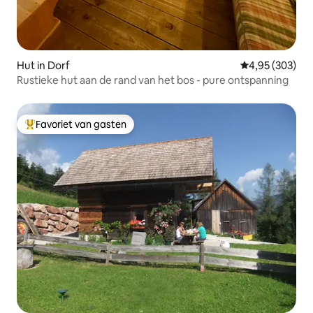
Hut in Dorf
Gemiddelde beo
4,95 (303)
Rustieke hut aan de rand van het bos - pure ontspanning
Favoriet van gasten
Topfavoriet van gasten