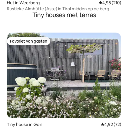
Hut in Weerberg
Gemiddelde beo
4,95 (210)
Rustieke Almhütte (Aste) in Tirol midden op de berg
Tiny houses met terras
Favoriet van gasten
Favoriet van gasten
Tiny house in Gols
Gemiddelde be
4,92 (72)