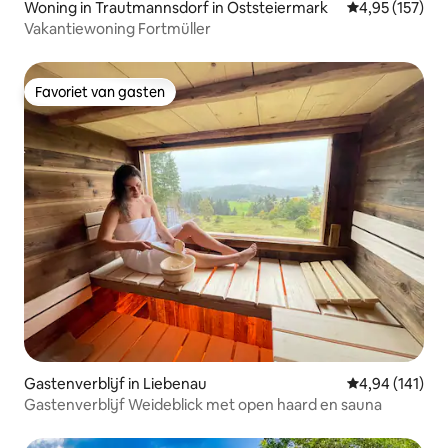
Woning in Trautmannsdorf in Oststeiermark
Gemiddelde beo
4,95 (157)
Vakantiewoning Fortmüller
Favoriet van gasten
Favoriet van gasten
Gastenverblijf in Liebenau
Gemiddelde beo
4,94 (141)
Gastenverblijf Weideblick met open haard en sauna