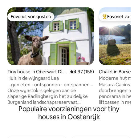
Favoriet van gasten
Favoriet van g
Favoriet van gasten
Topfavoriet van 
Tiny house in Oberwart Dist
Gemiddelde beoordeling van 4,9
4,97 (156)
Chalet in Bürserb
rict
Huis in de wijngaard Lea
Moderne hut met 
panoramisch uitzi
...genieten - ontspannen - ontspannen...
Masura Cabins. Dic
Onze wijnstok is gelegen aan de
doorbrengen met 
slaperige Radlingberg in het zuidelijke
panorama in het Brand
Burgenland landschapsreservaat
liftpassen in mei - oktober
Populaire voorzieningen voor tiny
"Weinidylle". Liefdevol, modern en
chalets zijn gebo
duurzaam gerenoveerd in 2018, het
ambachtslieden en
houses in Oostenrijk
biedt ontspanningszoekers een
uitzicht op het Kl
gezellige feel-good sfeer. De Stöckl
van het Brandnertal. Een gezellig
imponeert ook met zijn individuele
om van kleine mo
locatie met een groen uitzicht. Met
en geweldige avon