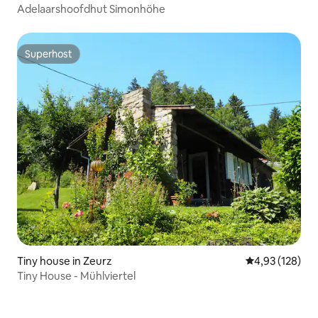
Adelaarshoofdhut Simonhöhe
Superhost
Superhost
Tiny house in Zeurz
Gemiddelde beo
4,93 (128)
Tiny House - Mühlviertel