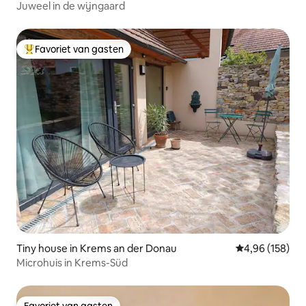
Juweel in de wijngaard
Favoriet van gasten
Topfavoriet van gasten
Tiny house in Krems an der Donau
Gemiddelde beo
4,96 (158)
Microhuis in Krems-Süd