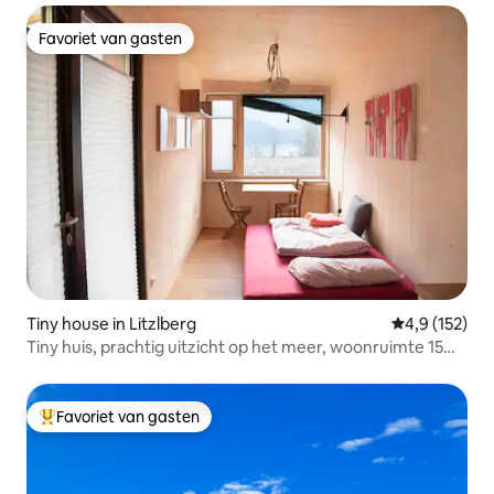
Favoriet van gasten
Favoriet van gasten
Tiny house in Litzlberg
Gemiddelde be
4,9 (152)
Tiny huis, prachtig uitzicht op het meer, woonruimte 15
m2
Favoriet van gasten
Topfavoriet van gasten