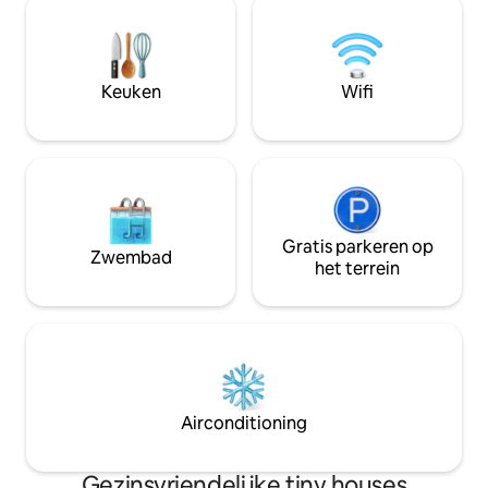
sauna, spa (toegankelijk via
Ideale locatie om t
buitentrappen), volledig uitgeruste
mountainbiken, w
keuken, airconditioning, tuinhuisje en
ontspannen. Dicht
houtkachel, kunt u ten volle genieten
skigebied en wand
Keuken
Wifi
van het leven en de natuur.
Brandnertal Bikep
Gratis parkeren op
Zwembad
het terrein
Airconditioning
Gezinsvriendelijke tiny houses