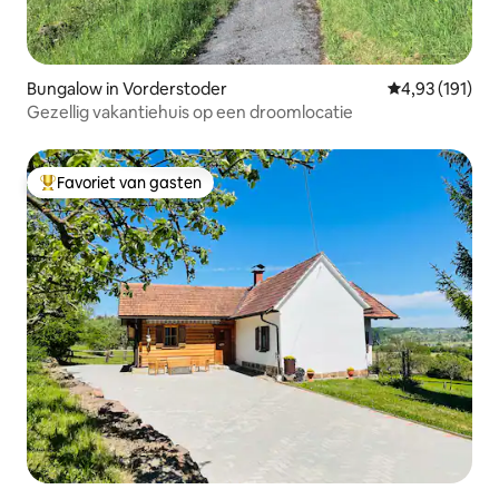
Bungalow in Vorderstoder
Gemiddelde beo
4,93 (191)
Gezellig vakantiehuis op een droomlocatie
Favoriet van gasten
Topfavoriet van gasten