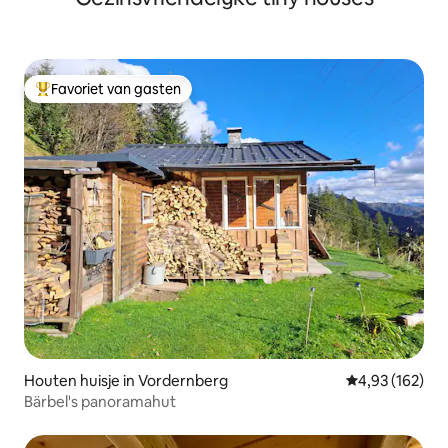
Favoriet van gasten
Topfavoriet van gasten
Houten huisje in Vordernberg
Gemiddelde beo
4,93 (162)
Bärbel's panoramahut