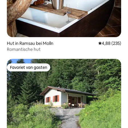
Hut in Ramsau bei Molln
Gemiddelde beo
4,88 (235)
Romantische hut
Favoriet van gasten
Favoriet van gasten