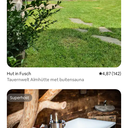
Hut in Fusch
Gemiddelde beo
4,87 (142)
Tauernwelt Almhütte met buitensauna
Superhost
Superhost