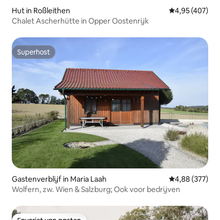
Hut in Roßleithen
Gemiddelde beo
4,95 (407)
Chalet Ascherhütte in Opper Oostenrijk
Superhost
Superhost
Gastenverblijf in Maria Laah
Gemiddelde beo
4,88 (377)
Wolfern, zw. Wien & Salzburg; Ook voor bedrijven