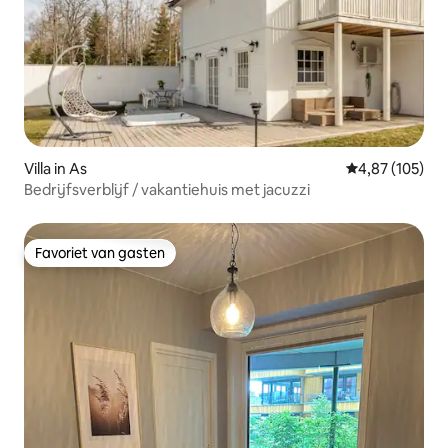
Villa in As
Gemiddelde beo
4,87 (105)
Bedrijfsverblijf / vakantiehuis met jacuzzi
Favoriet van gasten
Favoriet van gasten