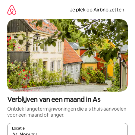
Ga
direct
Je plek op Airbnb zetten
naar
inhoud
Verblijven van een maand in As
Ontdek langetermijnwoningen die als thuis aanvoelen
voor een maand of langer.
Locatie
Wanneer er resultaten beschikbaar zijn, maak je een keuze met 