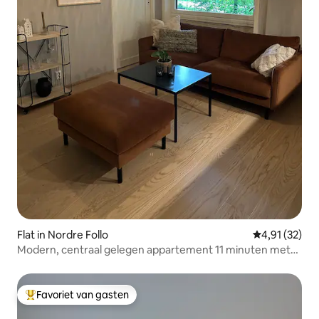
Flat in Nordre Follo
Gemiddelde be
4,91 (32)
Modern, centraal gelegen appartement 11 minuten met
de trein naar Oslo S
Favoriet van gasten
Topfavoriet van gasten