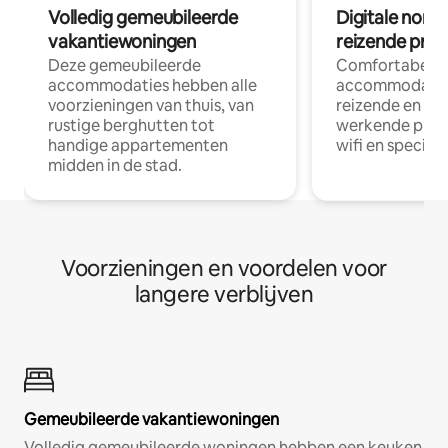
Volledig gemeubileerde
Digitale nom
vakantiewoningen
reizende prof
Deze gemeubileerde
Comfortabele
accommodaties hebben alle
accommodatie
voorzieningen van thuis, van
reizende en op
rustige berghutten tot
werkende profe
handige appartementen
wifi en special
midden in de stad.
Voorzieningen en voordelen voor
langere verblijven
Gemeubileerde vakantiewoningen
Volledig gemeubileerde woningen hebben een keuken