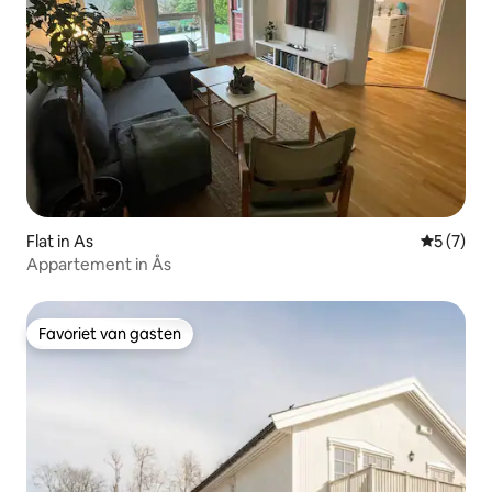
Flat in As
Gemiddeld
5 (7)
Appartement in Ås
Favoriet van gasten
Favoriet van gasten