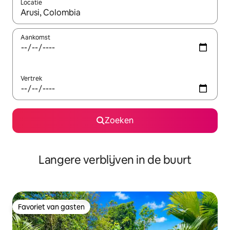
Locatie
Wanneer er resultaten beschikbaar zijn, maak je een keuze met 
Aankomst
Vertrek
Zoeken
Langere verblijven in de buurt
Favoriet van gasten
Favoriet van gasten