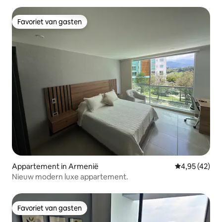
Favoriet van gasten
Favoriet van gasten
Appartement in Armenië
Gemiddelde be
4,95 (42)
Nieuw modern luxe appartement.
Favoriet van gasten
Favoriet van gasten