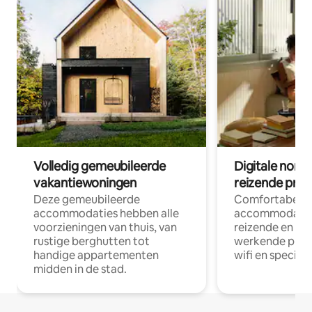
Volledig gemeubileerde
Digitale nom
vakantiewoningen
reizende prof
Deze gemeubileerde
Comfortabele
accommodaties hebben alle
accommodatie
voorzieningen van thuis, van
reizende en op
rustige berghutten tot
werkende profe
handige appartementen
wifi en special
midden in de stad.