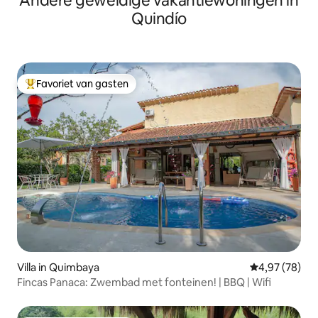
Andere geweldige vakantiewoningen in
Quindío
Favoriet van gasten
Topfavoriet van gasten
Villa in Quimbaya
Gemiddelde be
4,97 (78)
Fincas Panaca: Zwembad met fonteinen! | BBQ | Wifi