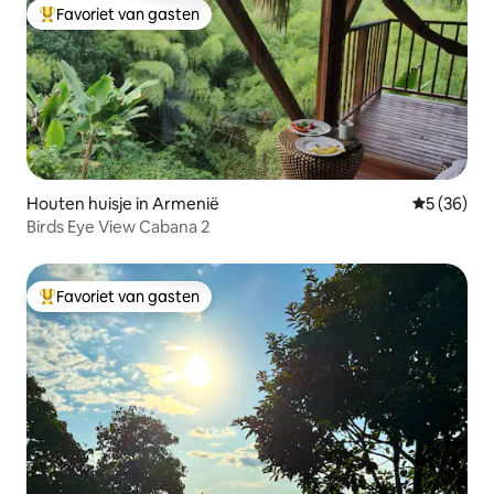
Favoriet van gasten
Topfavoriet van gasten
Houten huisje in Armenië
Gemiddelde
5 (36)
Birds Eye View Cabana 2
Favoriet van gasten
Topfavoriet van gasten