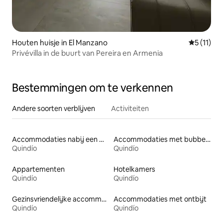
Houten huisje in El Manzano
Gemiddeld
5 (11)
Privévilla in de buurt van Pereira en Armenia
Bestemmingen om te verkennen
Andere soorten verblijven
Activiteiten
Accommodaties nabij een meer
Accommodaties met bubbelbad
Quindío
Quindío
Appartementen
Hotelkamers
Quindío
Quindío
Gezinsvriendelijke accommodaties
Accommodaties met ontbijt
Quindío
Quindío