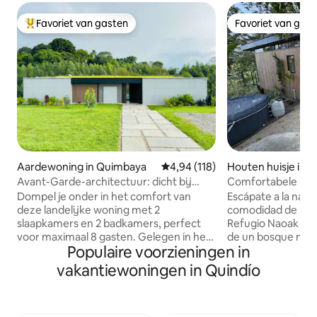
Favoriet van gasten
Favoriet van gas
Topfavoriet van gasten
Favoriet van gas
Aardewoning in Quimbaya
Gemiddelde beoordeling van 4,9
4,94 (118)
Houten huisje in Fi
Avant-Garde-architectuur: dicht bij
Comfortabele hut i
Coffee Park
jacuzzi
Dompel je onder in het comfort van
Escápate a la natu
deze landelijke woning met 2
comodidad de la ciudad! La 
slaapkamers en 2 badkamers, perfect
Refugio Naoak se
voor maximaal 8 gasten. Gelegen in het
de un bosque nativ
Populaire voorzieningen in
hart van de Coffee Region van
minutos en carro d
Colombia, op slechts enkele minuten
El lugar perfecto 
vakantiewoningen in Quindío
van Parque del Café en Panaca. Geniet
renunciar a la com
van onvergetelijke momenten met een
parejas o aventur
prachtig uitzicht op het bos. ✔ Volledige
tranquilidad y con