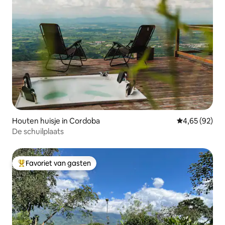
Houten huisje in Cordoba
Gemiddelde be
4,65 (92)
De schuilplaats
Favoriet van gasten
Topfavoriet van gasten