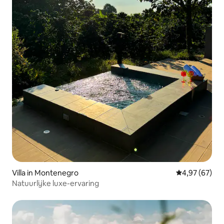
Villa in Montenegro
Gemiddelde be
4,97 (67)
Natuurlijke luxe-ervaring