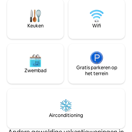
woning exclusief voor jou ✔ Iconisch
naturaleza. Completa tu estadía con
ontwerp ✔ Jacuzzi en
nuestro jacuzzi priv
overloopzwembad ✔ Volledig ingerichte
para relajarte al fin
keuken ✔ Terras ✔ Starlink High-Speed
opcional con un v
Wi-Fi ✔ Extra ontbijt ✔
por día.
Keuken
Wifi
Huisdiervriendelijk Een ideaal
toevluchtsoord om te ontspannen en
contact te maken met de natuur!
Gratis parkeren op
Zwembad
het terrein
Airconditioning