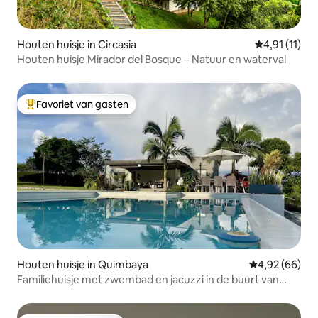
Houten huisje in Circasia
Gemiddelde b
4,91 (11)
Houten huisje Mirador del Bosque – Natuur en waterval
Favoriet van gasten
Topfavoriet van gasten
Houten huisje in Quimbaya
Gemiddelde be
4,92 (66)
Familiehuisje met zwembad en jacuzzi in de buurt van
parken