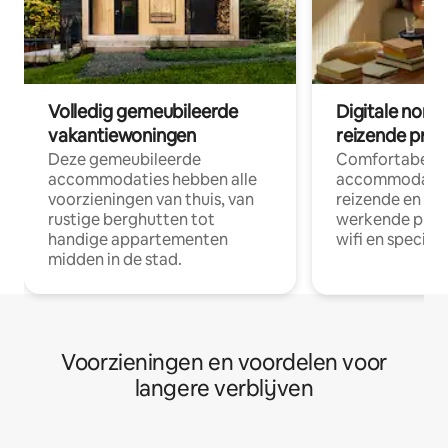
Volledig gemeubileerde
Digitale nom
vakantiewoningen
reizende prof
Deze gemeubileerde
Comfortabele
accommodaties hebben alle
accommodatie
voorzieningen van thuis, van
reizende en op
rustige berghutten tot
werkende profe
handige appartementen
wifi en special
midden in de stad.
Voorzieningen en voordelen voor
langere verblijven