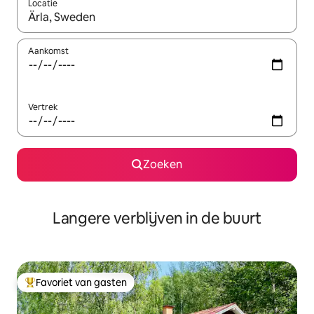
Locatie
Wanneer er resultaten beschikbaar zijn, maak je een keuze met 
Aankomst
Vertrek
Zoeken
Langere verblijven in de buurt
Favoriet van gasten
Topfavoriet van gasten