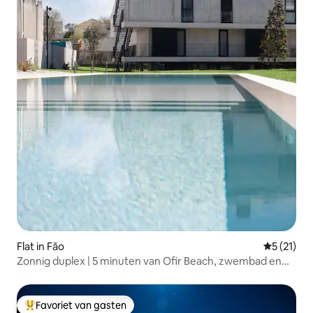
Flat in Fão
Gemiddeld
5 (21)
Zonnig duplex | 5 minuten van Ofir Beach, zwembad en
balkon
Favoriet van gasten
Topfavoriet van gasten