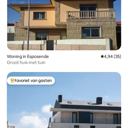
Woning in Esposende
Gemiddelde be
4,94 (35)
Groot huis met tuin
Favoriet van gasten
Topfavoriet van gasten