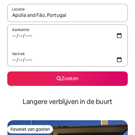
Locatie
Wanneer er resultaten beschikbaar zijn, maak je een keuze met 
Aankomst
Vertrek
Zoeken
Langere verblijven in de buurt
Favoriet van gasten
Favoriet van gasten