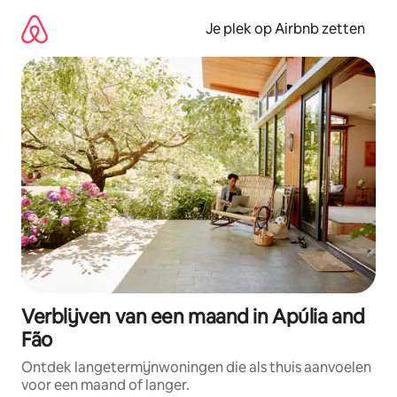
Ga
direct
Je plek op Airbnb zetten
naar
inhoud
Verblijven van een maand in Apúlia and
Fão
Ontdek langetermijnwoningen die als thuis aanvoelen
voor een maand of langer.