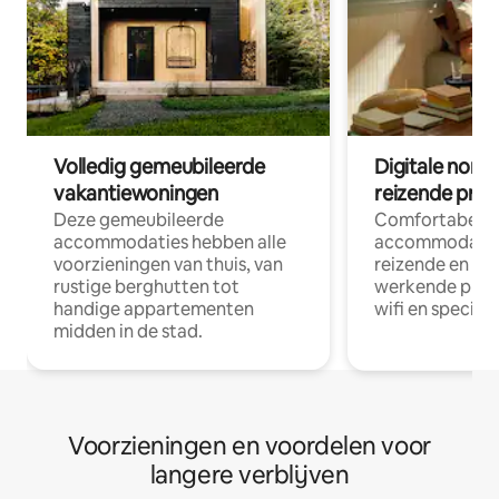
Volledig gemeubileerde
Digitale nom
vakantiewoningen
reizende prof
Deze gemeubileerde
Comfortabele
accommodaties hebben alle
accommodatie
voorzieningen van thuis, van
reizende en op
rustige berghutten tot
werkende profe
handige appartementen
wifi en special
midden in de stad.
Voorzieningen en voordelen voor
langere verblijven