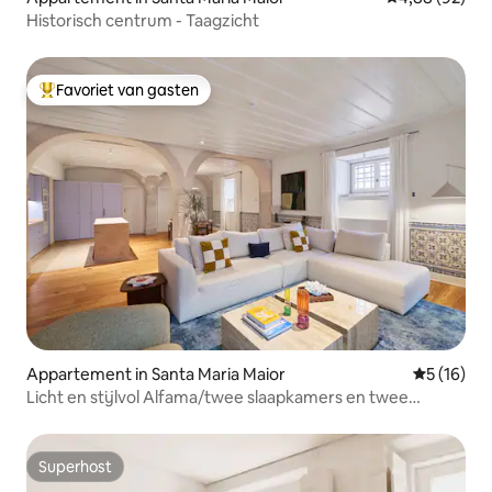
Historisch centrum - Taagzicht
Favoriet van gasten
Topfavoriet van gasten
Appartement in Santa Maria Maior
Gemiddelde
5 (16)
Licht en stijlvol Alfama/twee slaapkamers en twee
badkamers
Superhost
Superhost