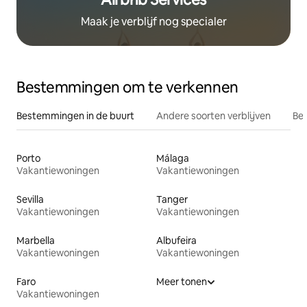
Maak je verblijf nog specialer
Bestemmingen om te verkennen
Bestemmingen in de buurt
Andere soorten verblijven
Bes
Porto
Málaga
Vakantiewoningen
Vakantiewoningen
Sevilla
Tanger
Vakantiewoningen
Vakantiewoningen
Marbella
Albufeira
Vakantiewoningen
Vakantiewoningen
Faro
Meer tonen
Vakantiewoningen