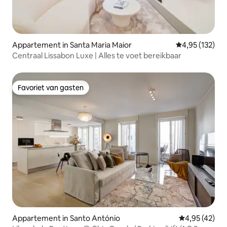
Appartement in Santa Maria Maior
Gemiddelde beo
4,95 (132)
Centraal Lissabon Luxe | Alles te voet bereikbaar
Favoriet van gasten
Favoriet van gasten
Appartement in Santo António
Gemiddelde be
4,95 (42)