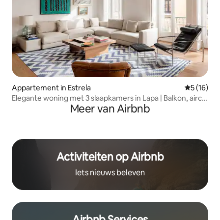
Appartement in Estrela
Gemiddelde
5 (16)
Elegante woning met 3 slaapkamers in Lapa | Balkon, airco
Meer van Airbnb
en parkeergelegenheid
Activiteiten op Airbnb
Iets nieuws beleven
Airbnb Services