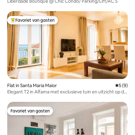
Liberdade Boutique @ Chic Condo/ Parking/Lift/AC S
Favoriet van gasten
Topfavoriet van gasten
Flat in Santa Maria Maior
Gemiddeld
5 (9)
Elegant T2 in Alfama met exclusieve tuin en uitzicht op de
Taag
Favoriet van gasten
Favoriet van gasten