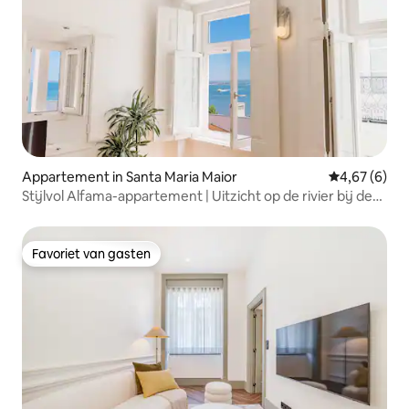
Appartement in Santa Maria Maior
Gemiddelde b
4,67 (6)
Stijlvol Alfama-appartement | Uitzicht op de rivier bij de
Sé
Favoriet van gasten
Favoriet van gasten