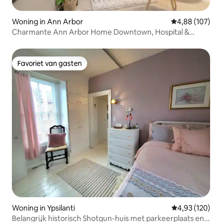
Woning in Ann Arbor
Gemiddelde beo
4,88 (107)
Charmante Ann Arbor Home Downtown, Hospital &
UofM!
Favoriet van gasten
Favoriet van gasten
Woning in Ypsilanti
Gemiddelde beo
4,93 (120)
Belangrijk historisch Shotgun-huis met parkeerplaats en