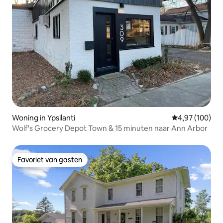
Woning in Ypsilanti
Gemiddelde beo
4,97 (100)
Wolf's Grocery Depot Town & 15 minuten naar Ann Arbor
Favoriet van gasten
Favoriet van gasten