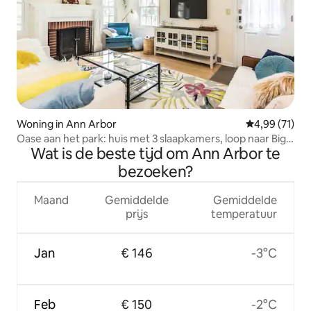
Woning in Ann Arbor
Gemiddelde be
4,99 (71)
Oase aan het park: huis met 3 slaapkamers, loop naar Big
Wat is de beste tijd om Ann Arbor te
House
bezoeken?
Maand
Gemiddelde
Gemiddelde
prijs
temperatuur
Jan
€ 146
-3°C
Feb
€ 150
-2°C