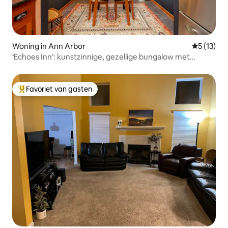
Woning in Ann Arbor
Gemiddeld
5 (13)
‘Echoes Inn’: kunstzinnige, gezellige bungalow met
enorme omheinde tuin
Favoriet van gasten
Topfavoriet van gasten