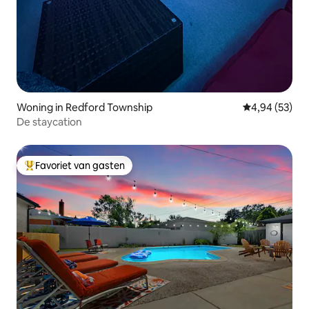
Woning in Redford Township
Gemiddelde be
4,94 (53)
De staycation
Favoriet van gasten
Topfavoriet van gasten