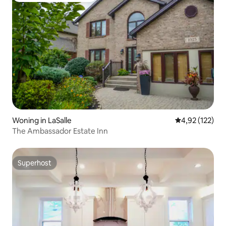
Woning in LaSalle
Gemiddelde beo
4,92 (122)
The Ambassador Estate Inn
Superhost
Superhost