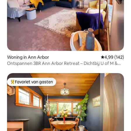
Woning in Ann Arbor
Gemiddelde beo
4,99 (142)
Ontspannen 3BR Ann Arbor Retreat – Dichtbij U of M &
EMU
Favoriet van gasten
Topfavoriet van gasten