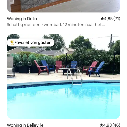
Woning in Detroit
Gemiddelde be
4,85 (71)
Schattig met een zwembad. 12 minuten naar het
centrum.
Favoriet van gasten
Topfavoriet van gasten
Woning in Belleville
Gemiddelde be
4,93 (46)