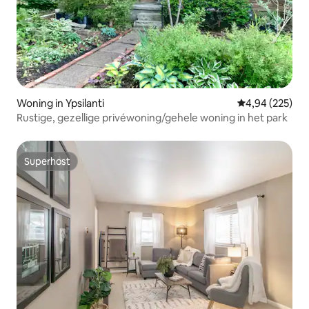
Woning in Ypsilanti
Gemiddelde beo
4,94 (225)
Rustige, gezellige privéwoning/gehele woning in het park
Superhost
Superhost