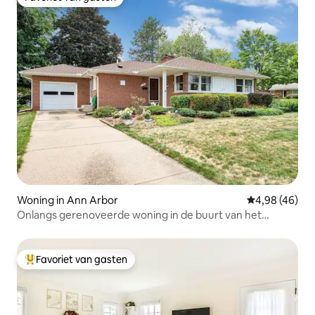
Favoriet van gasten
Woning in Ann Arbor
Gemiddelde be
4,98 (46)
Onlangs gerenoveerde woning in de buurt van het
stadion
Favoriet van gasten
Topfavoriet van gasten