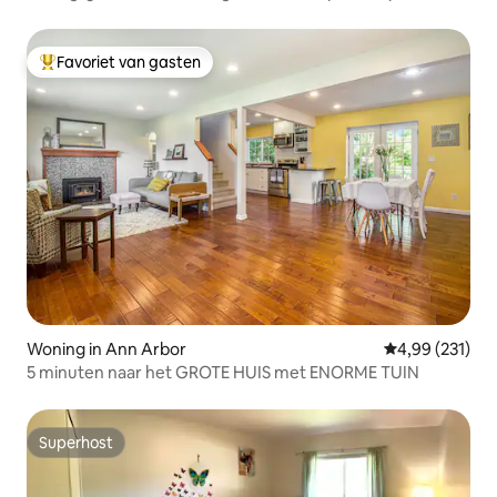
tuin
Favoriet van gasten
Topfavoriet van gasten
Woning in Ann Arbor
Gemiddelde beo
4,99 (231)
5 minuten naar het GROTE HUIS met ENORME TUIN
Superhost
Superhost