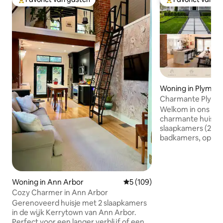
Topfavoriet van gasten
Topfavoriet van 
Woning in Plymou
Charmante Plymout
bubbelbad • vuurp
Welkom in ons m
charmante huis uit
slaapkamers (2 ens
badkamers, op sle
wandeling van het
van Plymouth. Me
75 is dit een onov
een scala aan voo
Woning in Ann Arbor
Gemiddelde beoordeling van 
5 (109)
deze perfecte ple
Cozy Charmer in Ann Arbor
uitje. 3 minuten → DT Plymouth 19
Gerenoveerd huisje met 2 slaapkamers
minuten van → Det
in de wijk Kerrytown van Ann Arbor.
Wayne County Airport ✈ 20
Perfect voor een langer verblijf of een
Ann Arbor Retraite met hot tub,