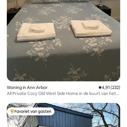
Woning in Ann Arbor
Gemiddelde beo
4,91 (232)
All Private Cozy Old West Side Home in de buurt van het
centrum
Favoriet van gasten
Topfavoriet van gasten