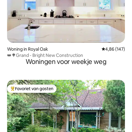
Woning in Royal Oak
Gemiddelde beo
4,86 (147)
👑🌳Grand - Bright New Construction
Woningen voor weekje weg
Favoriet van gasten
Topfavoriet van gasten