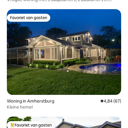
zwembad
Favoriet van gasten
Favoriet van gasten
Woning in Amherstburg
Gemiddelde be
4,84 (67)
Kleine hemel
Favoriet van gasten
Topfavoriet van gasten