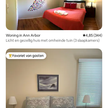
Woning in Ann Arbor
Gemiddelde beo
4,85 (344)
Licht en gezellig huis met omheinde tuin (3 slaapkamers)
Favoriet van gasten
Topfavoriet van gasten