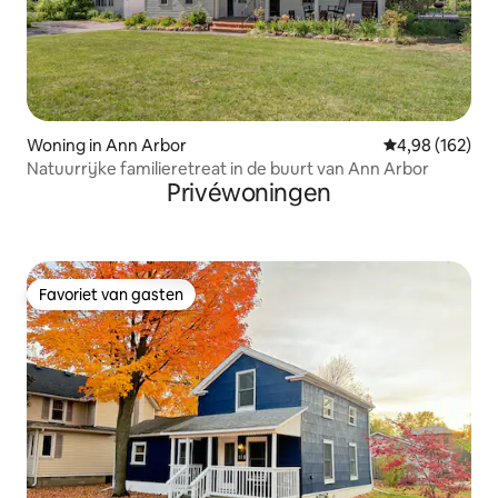
Woning in Ann Arbor
Gemiddelde beo
4,98 (162)
Natuurrijke familieretreat in de buurt van Ann Arbor
Privéwoningen
Favoriet van gasten
Favoriet van gasten