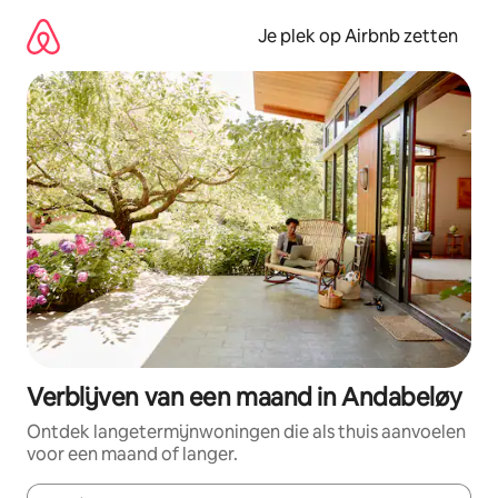
Ga
direct
Je plek op Airbnb zetten
naar
inhoud
Verblijven van een maand in Andabeløy
Ontdek langetermijnwoningen die als thuis aanvoelen
voor een maand of langer.