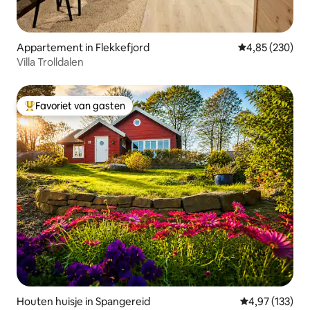
Appartement in Flekkefjord
Gemiddelde beo
4,85 (230)
Villa Trolldalen
Favoriet van gasten
Topfavoriet van gasten
Houten huisje in Spangereid
Gemiddelde beo
4,97 (133)