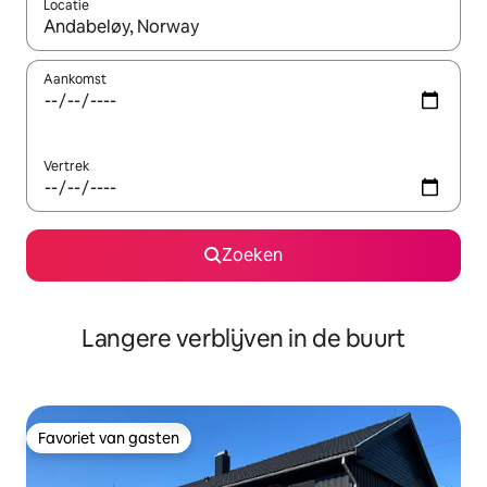
Locatie
Wanneer er resultaten beschikbaar zijn, maak je een keuze met 
Aankomst
Vertrek
Zoeken
Langere verblijven in de buurt
Favoriet van gasten
Favoriet van gasten