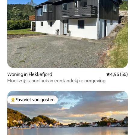
Woning in Flekkefjord
Gemiddelde be
4,95 (55)
Mooi vrijstaand huis in een landelijke omgeving
Favoriet van gasten
Topfavoriet van gasten