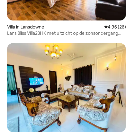
Villa in Lansdowne
Gemiddelde be
4,96 (26)
Lans Bliss Villa2BHK met uitzicht op de zonsondergang
door Homeyhuts