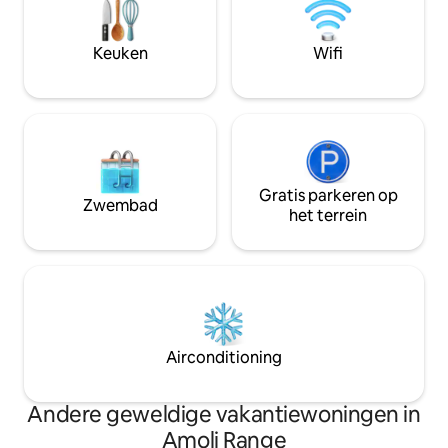
sfeerverlichting >Biologische
vegetarische/veganistische maaltijden
afkomstig van onze eigen
Keuken
Wifi
boerderij(Nature Care Village).
>Yogashala met uitzicht op de bergen.
Gratis parkeren op
Zwembad
het terrein
Airconditioning
Andere geweldige vakantiewoningen in
Amoli Range