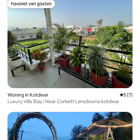
Favoriet van gasten
Favoriet van gasten
Woning in Kotdwar
Gemiddeld
5 (7)
Luxury Villa Stay | Near Corbett Lansdowne kotdwar