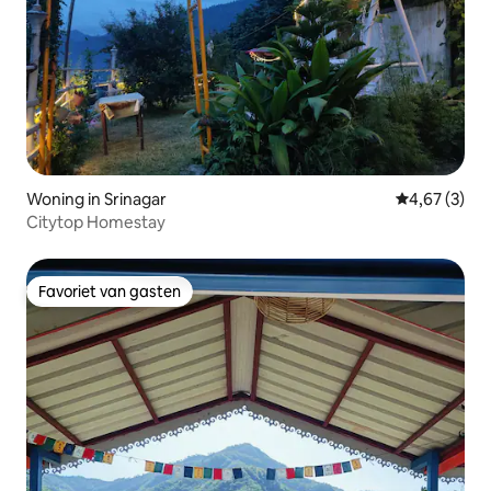
Woning in Srinagar
Gemiddelde b
4,67 (3)
Citytop Homestay
Favoriet van gasten
Favoriet van gasten