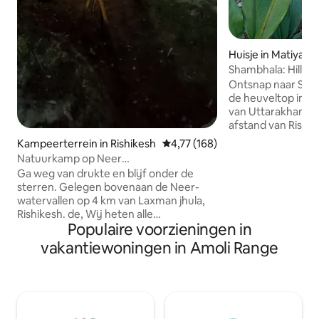
Huisje in Matiyala
Shambhala: Hilltop
Ontsnap naar Sham
de heuveltop in d
van Uttarakhand.
afstand van Rishi
een prachtig uitzic
Kampeerterrein in Rishikesh
Gemiddelde beoordeling van 4,7
4,77 (168)
rustige toevlucht
Natuurkamp op Neer
voor een rustgevend ui
waterval,Neerville,Rishikesh.
Ga weg van drukte en blijf onder de
Cottage is een rui
sterren. Gelegen bovenaan de Neer-
verdiepingen met
watervallen op 4 km van Laxman jhula,
geschikt voor stel
Rishikesh. de, Wij heten alle
vriendengroepen. Perfect voor ee
Populaire voorzieningen in
natuurliefhebbers welkom om te
rustig uitje met fa
genieten van de ongerepte natuur op
vakantiewoningen in Amoli Range
Ervaar de schoonh
onze natuurcamping. Belangrijkste
verjong je geest, l
hoogtepunten > Twee privéopenlucht
Shambhala.
Natuurlijke Lentezwembaden >
Prachtig uitzicht op Majestic himalayas
en ganga > Zithoek buiten met warme