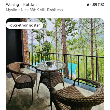
Woning in Kotdwar
Gemiddelde be
4,89 (18)
Mystic 's Nest 3BHK Villa Rishikesh
Favoriet van gasten
Favoriet van gasten