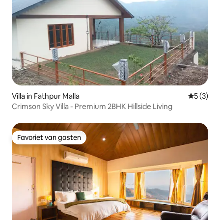
Villa in Fathpur Malla
Gemiddeld
5 (3)
Crimson Sky Villa - Premium 2BHK Hillside Living
Favoriet van gasten
Favoriet van gasten