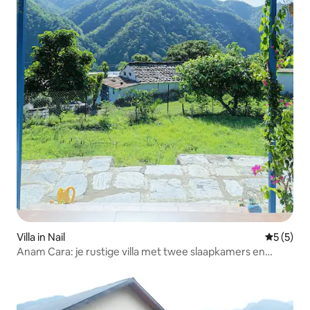
Villa in Nail
Gemiddeld
5 (5)
Anam Cara: je rustige villa met twee slaapkamers en
uitzicht op de bergen