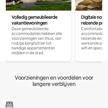
Volledig gemeubileerde
Digitale nom
vakantiewoningen
reizende prof
Deze gemeubileerde
Comfortabele
accommodaties hebben alle
accommodatie
voorzieningen van thuis, van
reizende en op
rustige berghutten tot
werkende profe
handige appartementen
wifi en special
midden in de stad.
Voorzieningen en voordelen voor
langere verblijven