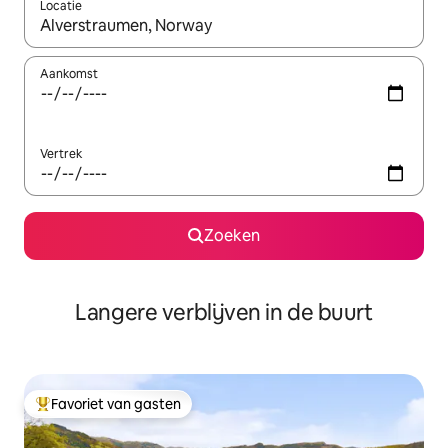
Locatie
Wanneer er resultaten beschikbaar zijn, maak je een keuze met 
Aankomst
Vertrek
Zoeken
Langere verblijven in de buurt
Favoriet van gasten
Topfavoriet van gasten