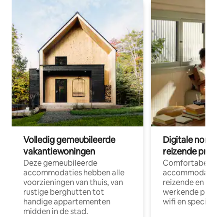
Volledig gemeubileerde
Digitale nom
vakantiewoningen
reizende prof
Deze gemeubileerde
Comfortabele
accommodaties hebben alle
accommodatie
voorzieningen van thuis, van
reizende en op
rustige berghutten tot
werkende profe
handige appartementen
wifi en special
midden in de stad.