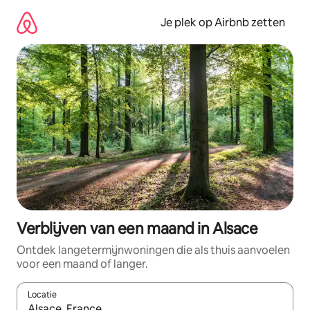
Ga
direct
Je plek op Airbnb zetten
naar
inhoud
Verblijven van een maand in Alsace
Ontdek langetermijnwoningen die als thuis aanvoelen
voor een maand of langer.
Locatie
Wanneer er resultaten beschikbaar zijn, maak je een keuze met 