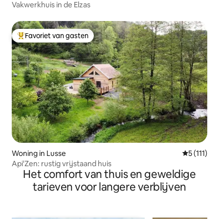
Vakwerkhuis in de Elzas
Favoriet van gasten
Topfavoriet van gasten
Woning in Lusse
Gemiddelde
5 (111)
Api'Zen: rustig vrijstaand huis
Het comfort van thuis en geweldige
tarieven voor langere verblijven