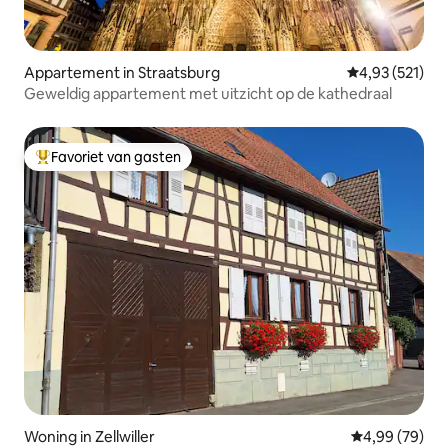
Appartement in Straatsburg
Gemiddelde beo
4,93 (521)
Geweldig appartement met uitzicht op de kathedraal
Favoriet van gasten
Topfavoriet van gasten
Woning in Zellwiller
Gemiddelde be
4,99 (79)