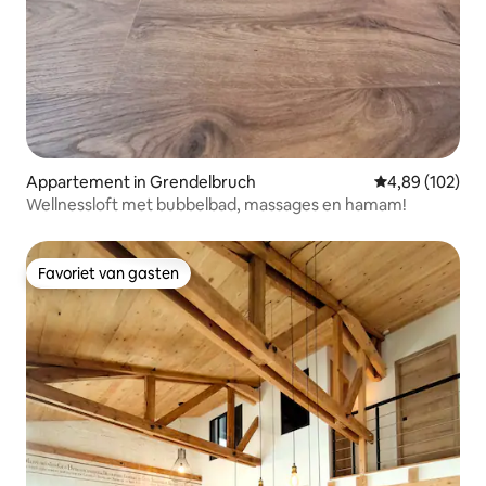
Appartement in Grendelbruch
Gemiddelde beo
4,89 (102)
Wellnessloft met bubbelbad, massages en hamam!
Favoriet van gasten
Favoriet van gasten