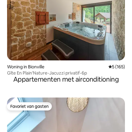
Woning in Bionville
Gemiddelde 
5 (165)
Gîte En Plain'Nature-Jacuzzi privatif-6p
Appartementen met airconditioning
Favoriet van gasten
Favoriet van gasten