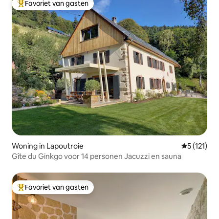
Favoriet van gasten
Topfavoriet van gasten
Woning in Lapoutroie
Gemiddelde
5 (121)
Gîte du Ginkgo voor 14 personen Jacuzzi en sauna
Favoriet van gasten
Topfavoriet van gasten