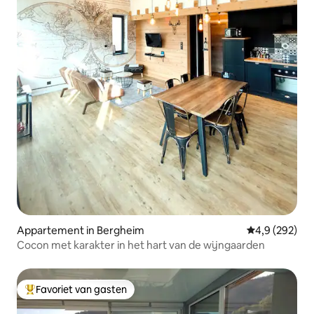
Appartement in Bergheim
Gemiddelde be
4,9 (292)
Cocon met karakter in het hart van de wijngaarden
Favoriet van gasten
Topfavoriet van gasten