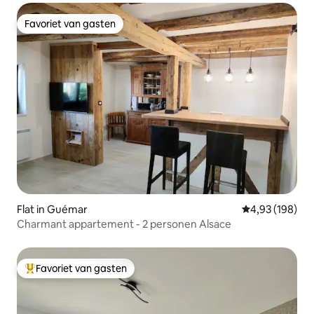
Favoriet van gasten
Favoriet van gasten
Flat in Guémar
Gemiddelde beo
4,93 (198)
Charmant appartement - 2 personen Alsace
Favoriet van gasten
Topfavoriet van gasten