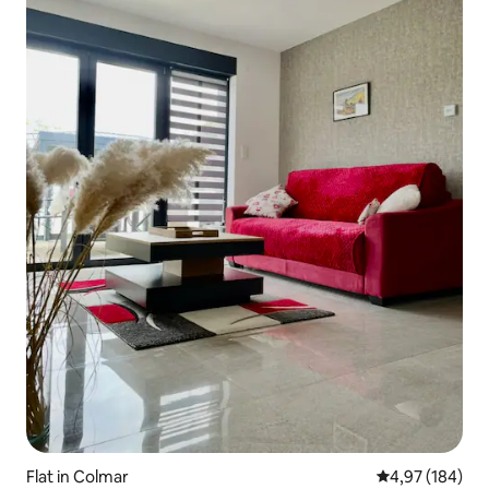
Flat in Colmar
Gemiddelde beo
4,97 (184)