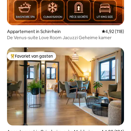
Appartement in Schirrhein
Gemiddelde beo
4,92 (118)
De Venus-suite Love Room Jacuzzi Geheime kamer
Favoriet van gasten
Topfavoriet van gasten