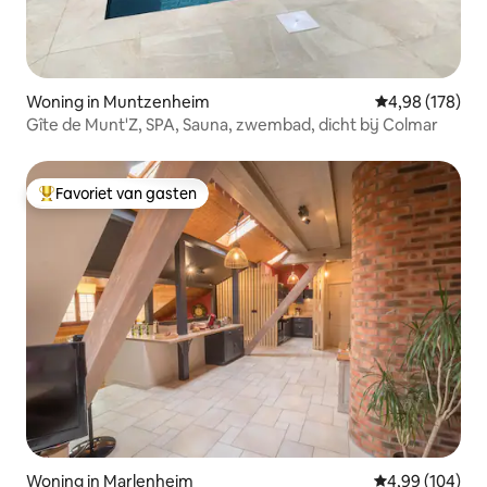
Woning in Muntzenheim
Gemiddelde beo
4,98 (178)
Gîte de Munt'Z, SPA, Sauna, zwembad, dicht bij Colmar
Favoriet van gasten
Topfavoriet van gasten
Woning in Marlenheim
Gemiddelde beo
4,99 (104)