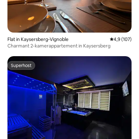
Flat in Kaysersberg-Vignoble
Gemiddelde be
4,9 (107)
Charmant 2-kamerappartement in Kaysersberg
Superhost
Superhost