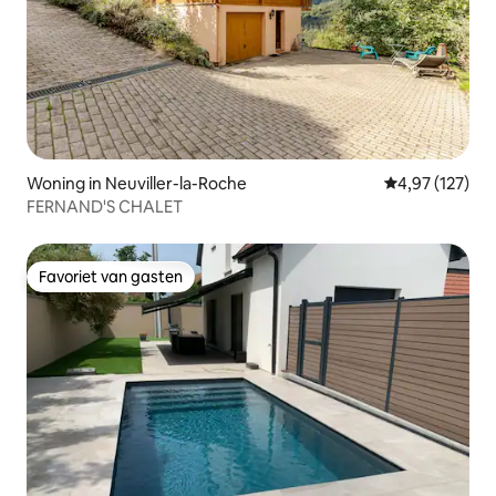
Woning in Neuviller-la-Roche
Gemiddelde beo
4,97 (127)
FERNAND'S CHALET
Favoriet van gasten
Favoriet van gasten