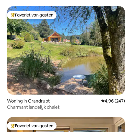
Favoriet van gasten
Topfavoriet van gasten
Woning in Grandrupt
Gemiddelde beo
4,96 (247)
Charmant landelijk chalet
Favoriet van gasten
Topfavoriet van gasten