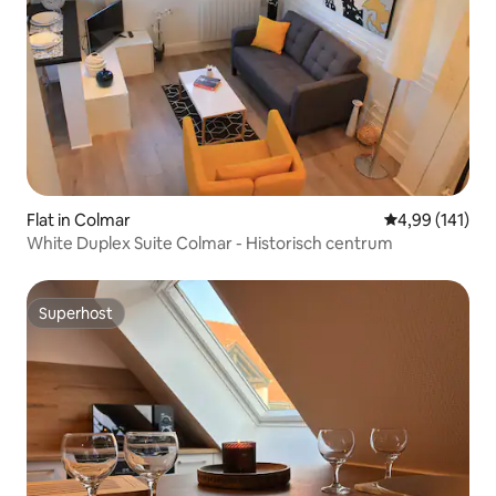
Flat in Colmar
Gemiddelde beo
4,99 (141)
White Duplex Suite Colmar - Historisch centrum
Superhost
Superhost