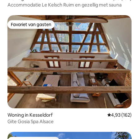
Accommodatie Le Kelsch Ruim en gezellig met sauna
Favoriet van gasten
Favoriet van gasten
Woning in Kesseldorf
Gemiddelde beo
4,93 (162)
Gite Gosia Spa Alsace