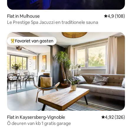
Flat in Mulhouse
Gemiddelde be
4,9 (108)
Le Prestige Spa Jacuzzi en traditionele sauna
Favoriet van gasten
Topfavoriet van gasten
Flat in Kaysersberg-Vignoble
Gemiddelde beo
4,92 (326)
Ô deuren van kb 1 gratis garage