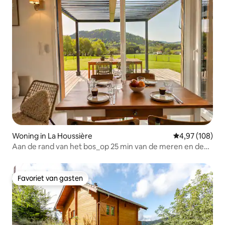
Woning in La Houssière
Gemiddelde beo
4,97 (108)
Aan de rand van het bos_op 25 min van de meren en de
Hoge Vogezen
Favoriet van gasten
Favoriet van gasten