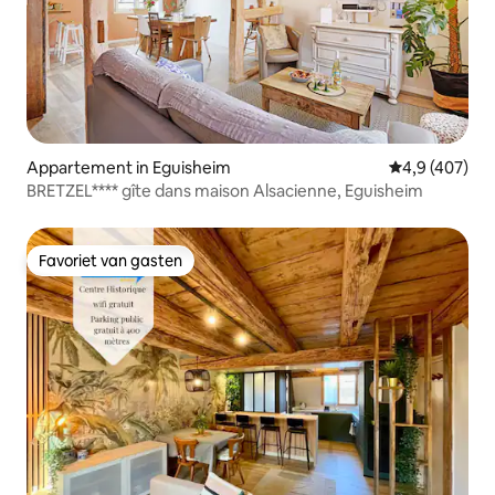
Appartement in Eguisheim
Gemiddelde be
4,9 (407)
BRETZEL**** gîte dans maison Alsacienne, Eguisheim
Favoriet van gasten
Favoriet van gasten