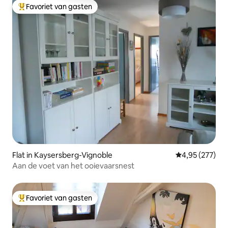
Favoriet van gasten
Topfavoriet van gasten
Flat in Kaysersberg-Vignoble
Gemiddelde beo
4,95 (277)
Aan de voet van het ooievaarsnest
Favoriet van gasten
Topfavoriet van gasten