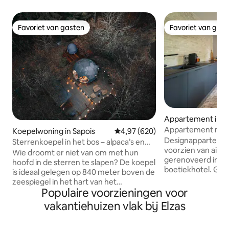
Favoriet van gasten
Favoriet van gas
Favoriet van gasten
Favoriet van gas
Appartement in Sé
Appartement met a
Koepelwoning in Sapois
Gemiddelde beoordeling van 4,9
4,97 (620)
terras en kingsiz
Designappartement
Sterrenkoepel in het bos – alpaca’s en
voorzien van airco
natuur in Gérardmer
Wie droomt er niet van om met hun
gerenoveerd in de 
hoofd in de sterren te slapen? De koepel
boetiekhotel. Gepolijst beton, houten
is ideaal gelegen op 840 meter boven de
latten, handgemaak
zeespiegel in het hart van het
slaapkamers met k
Populaire voorzieningen voor
Vogezenbos, geïsoleerd van elke
badkamer met inl
buurman, voor optimale rust. Gelegen
vakantiehuizen vlak bij Elzas
eigen schaduwrijk terras
op een houten terras, onderaan onze
uitgeruste keuken
boerderij en in het hart van het alpaca-
Netflix, 65"-tv, gl