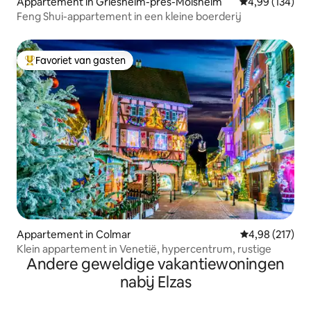
Appartement in Griesheim-près-Molsheim
Gemiddelde beo
4,99 (134)
Feng Shui-appartement in een kleine boerderij
Favoriet van gasten
Topfavoriet van gasten
Appartement in Colmar
Gemiddelde beo
4,98 (217)
Klein appartement in Venetië, hypercentrum, rustige
Andere geweldige vakantiewoningen
nabij Elzas