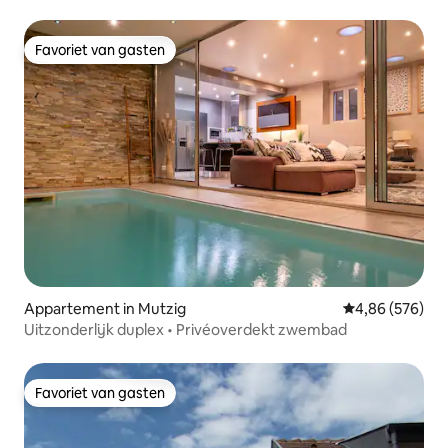
Favoriet van gasten
Favoriet van gasten
Appartement in Mutzig
Gemiddelde beo
4,86 (576)
Uitzonderlijk duplex • Privéoverdekt zwembad
Favoriet van gasten
Favoriet van gasten