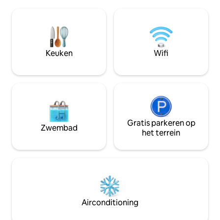
park, kom je batterijen opladen op een
ingang, zelf inchecken. Op 5
plek die zo harmonieus is als esthetisch.
van het centrum v
Bij het vallen van de avond, comfortabel
20 minuten van H
gelegen in je bed, bewonder je het
op 15 minuten van
fascinerende spektakel van de
de Wijnroute, gez
glinsterende sterren en tril je naar de
Keuken
Wifi
zakenreizigers.
geluiden van de natuur.
Gratis parkeren op
Zwembad
het terrein
Airconditioning