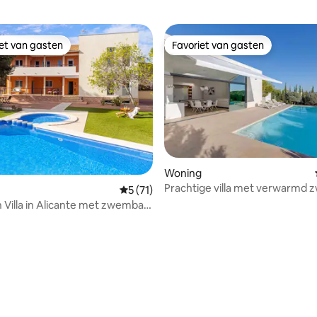
iet van gasten
Favoriet van gasten
iet van gasten
Favoriet van gasten
Woning
Prachtige villa met verwarmd
Gemiddelde beoordeling van 5 op 5, 71 r
5 (71)
in Las Colinas
 Villa in Alicante met zwembad
cue.