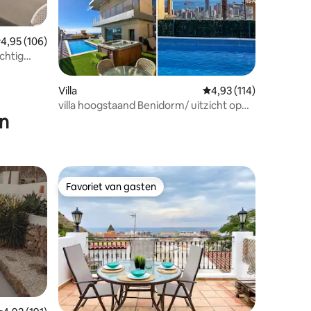
ecensies
emiddelde beoordeling van 4,95 op 5, 106 recensies
4,95 (106)
chtig
Villa
Gemiddelde beoordelin
4,93 (114)
villa hoogstaand Benidorm/ uitzicht op
en
zee
Favoriet van gasten
Favoriet van gasten