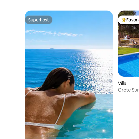
Superhost
Favor
Superhost
Topfavor
Villa
Grote Sun
en barbe