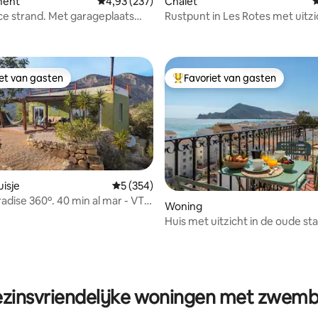
ment
Gemiddelde beoordeling van 4,93 op 5, 237 r
4,93 (237)
Chalet
G
ce strand. Met garageplaats
Rustpunt in Les Rotes met uitzi
 van 4,91 op 5, 170 recensies
en
zee
iet van gasten
Favoriet van gasten
iet van gasten
Topfavoriet van gasten
isje
Gemiddelde beoordeling van 5 op 5, 354 r
5 (354)
adise 360º. 40 min al mar - VT-
 van 4,97 op 5, 308 recensies
Woning
A
Huis met uitzicht in de oude st
zinsvriendelijke woningen met zwem