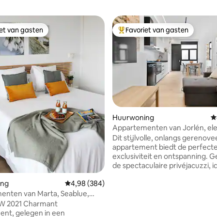
iet van gasten
Favoriet van gasten
iet van gasten
Topfavoriet van gasten
Huurwoning
G
Appartementen van Jorlén, ele
met jacuzzi en c.
Dit stijlvolle, onlangs gerenov
appartement biedt de perfecte
exclusiviteit en ontspanning. G
de spectaculaire privéjacuzzi, 
te ontspannen na het verkenn
ing
Gemiddelde beoordeling van 4,98 op 5, 384 r
4,98 (384)
Alicante. Het appartement hee
directe toegang van buitenaf. 
enten van Marta, Seablue,
bestaat uit een woon-eetkame
p zee
 2021 Charmant
geïntegreerde keuken. Het he
nt, gelegen in een