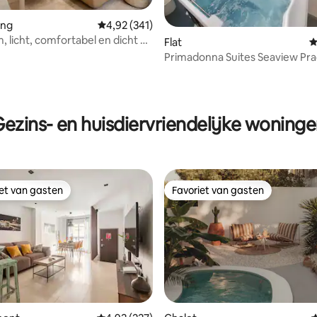
ing
Gemiddelde beoordeling van 4,92 op 5, 341 r
4,92 (341)
m, licht, comfortabel en dicht bij
 van 4,91 op 5, 230 recensies
Flat
G
Primadonna Suites Seaview Pra
appartement
ezins- en huisdiervriendelijke woning
iet van gasten
Favoriet van gasten
iet van gasten
Favoriet van gasten