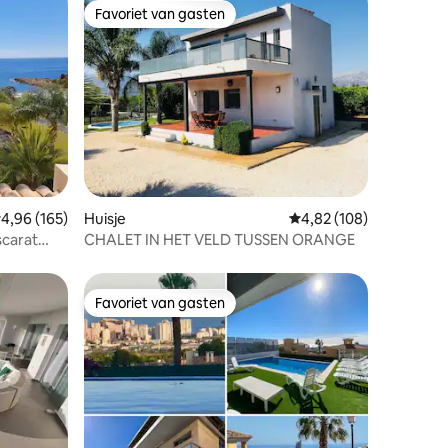
Favoriet van gasten
Favoriet van gasten
ecensies
emiddelde beoordeling van 4,96 op 5, 165 recensies
4,96 (165)
Huisje
Gemiddelde beoordeling
4,82 (108)
scarat
CHALET IN HET VELD TUSSEN ORANGE
Favoriet van gasten
Favoriet van gasten