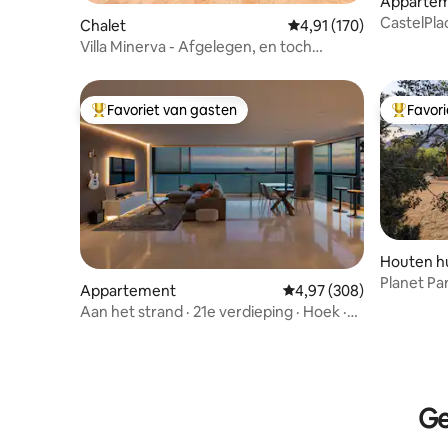
Apparte
CastelPla
Chalet
Gemiddelde beoordeling
4,91 (170)
inbegrep
Villa Minerva - Afgelegen, en toch
dichtbij - Zonnig
Favoriet van gasten
Favor
Topfavoriet van gasten
Topfavor
Houten hu
Planet Par
Appartement
Gemiddelde beoordeling
4,97 (308)
478442-
Aan het strand · 21e verdieping · Hoek ·
Zonsondergang
Ge