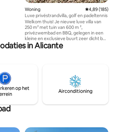
chuifbare
 een bank
Woning
Gemiddelde beoordeling
4,89 (185)
t een
Luxe privéstrandvilla, golf en padeltennis
rsonen,
Welkom thuis! Je nieuwe luxe villa van
250 m² met tuin van 600 m ²,
privézwembad en BBQ, gelegen in een
kleine en exclusieve buurt zeer dicht bij
daties in Alicante
het strand. Het smaakvolle en exclusieve
interieur en meubilair nodigen u uit om,
volledig ongestoord, te ontspannen en
te genieten van elk moment. Er zijn
twee golfbanen op 10 minuten rijden.
Hoewel er twee buslijnen zijn of het
gemakkelijk is om een taxi tot de deur te
krijgen, is het beter om een auto te
arkeren op het
hebben om naar het strand of Alicante
Airconditioning
errein
te gaan.
bad