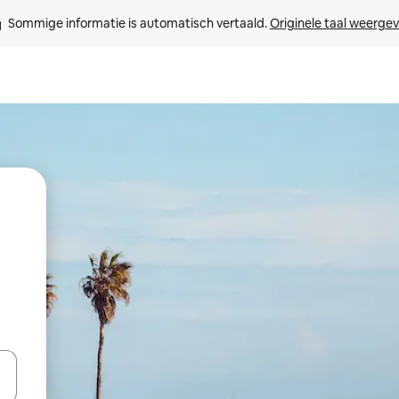
Sommige informatie is automatisch vertaald. 
Originele taal weerge
een keuze met je de pijltjestoetsen omhoog en omlaag, óf door te tikk