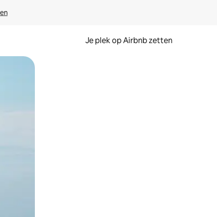
ven
Je plek op Airbnb zetten
en of swipen.