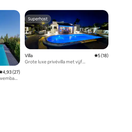
Superhost
Superhost
Villa
Gemiddelde beoord
5 (18)
Grote luxe privévilla met vijf
slaapkamers en tropisch
Gemiddelde beoordeling van 4,93 op 5, 27 recensies
4,93 (27)
 zwembad
ecensies