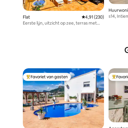
NOSOTROS.
Huurwon
s14, Intie
Flat
Gemiddelde beoordeling
4,91 (230)
de...
Eerste lijn, uitzicht op zee, terras met
jacuzzi
G
Favoriet van gasten
Favor
Topfavoriet van gasten
Topfavor