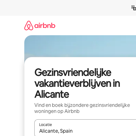
Ga
direct
naar
inhoud
Gezinsvriendelijke
vakantieverblijven in
Alicante
Vind en boek bijzondere gezinsvriendelijke
woningen op Airbnb
Locatie
Wanneer er resultaten beschikbaar zijn, maak je 