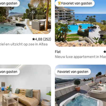
 van gasten
Favoriet van gasten
 van gasten
Topfavoriet van gasten
Gemiddelde beoordeling van 4,88 op 5, 252 r
4,88 (252)
iel en uitzicht op zee in Altea
 van 4,88 op 5, 145 recensies
Flat
G
Nieuw luxe appartement in Ma
Beach Altea
 van gasten
Favoriet van gasten
 van gasten
Favoriet van gasten