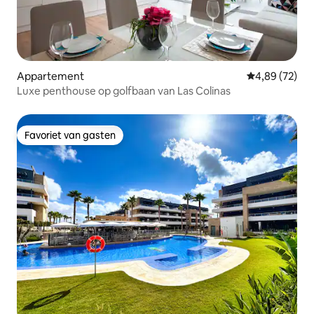
Appartement
Gemiddelde be
4,89 (72)
Luxe penthouse op golfbaan van Las Colinas
Favoriet van gasten
Favoriet van gasten