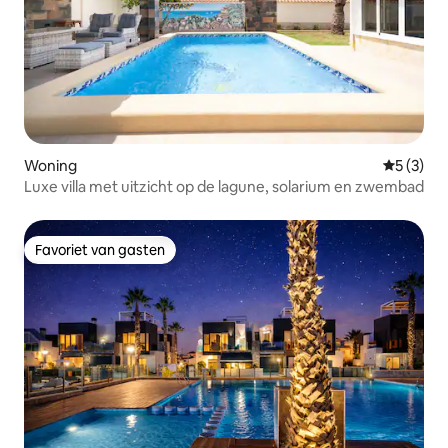
Woning
Gemiddeld
5 (3)
Luxe villa met uitzicht op de lagune, solarium en zwembad
Favoriet van gasten
Favoriet van gasten