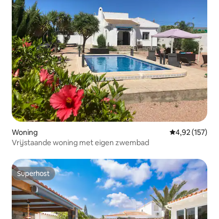
Woning
Gemiddelde beo
4,92 (157)
Vrijstaande woning met eigen zwembad
Superhost
Superhost