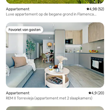
Appartement
Gemiddelde be
4,98 (52)
Luxe appartement op de begane grond in Flamenca
Village
Favoriet van gasten
Favoriet van gasten
Appartement
Gemiddelde b
4,9 (20)
REM II Torrevieja (appartement met 2 slaapkamers)