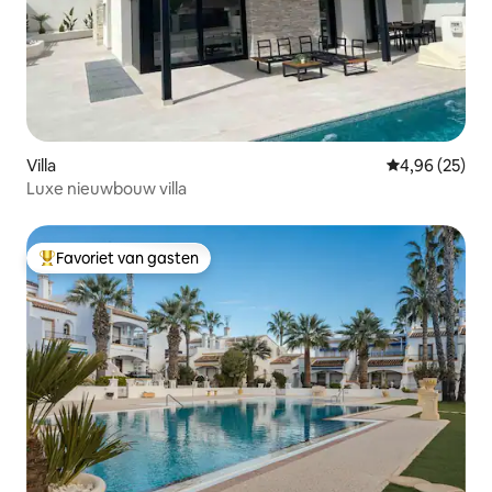
Villa
Gemiddelde be
4,96 (25)
Luxe nieuwbouw villa
Favoriet van gasten
Topfavoriet van gasten