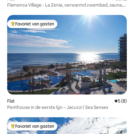
Flamenca Village - La Zenia, verwarmd zwembad, sauna,
bar
Favoriet van gasten
Topfavoriet van gasten
Flat
Gemiddeld
5 (8)
Penthouse in de eerste lijn – Jacuzzi | Sea Senses
Favoriet van gasten
Topfavoriet van gasten