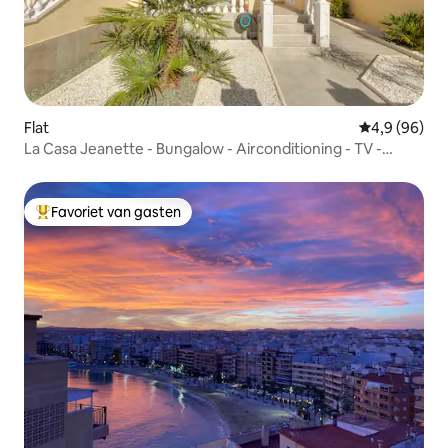
Flat
Gemiddelde b
4,9 (96)
La Casa Jeanette - Bungalow - Airconditioning - TV -
Zwembad - Wifi
Favoriet van gasten
Topfavoriet van gasten