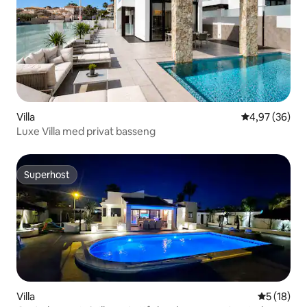
Villa
Gemiddelde be
4,97 (36)
Luxe Villa med privat basseng
Superhost
Superhost
Villa
Gemiddelde
5 (18)