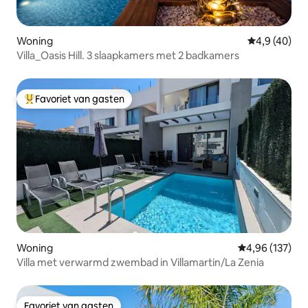
Woning
Gemiddelde b
4,9 (40)
Villa_Oasis Hill. 3 slaapkamers met 2 badkamers
Favoriet van gasten
Topfavoriet van gasten
Woning
Gemiddelde beo
4,96 (137)
Villa met verwarmd zwembad in Villamartin/La Zenia
Favoriet van gasten