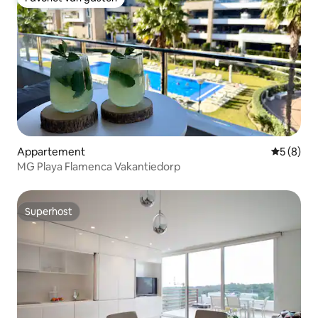
Favoriet van gasten
Appartement
Gemiddeld
5 (8)
MG Playa Flamenca Vakantiedorp
Superhost
Superhost