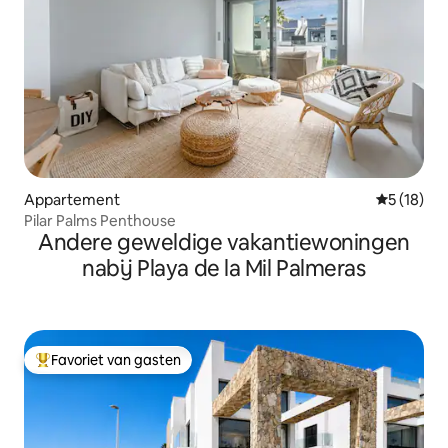
Appartement
Gemiddelde
5 (18)
Pilar Palms Penthouse
Andere geweldige vakantiewoningen
nabij Playa de la Mil Palmeras
Favoriet van gasten
Topfavoriet van gasten