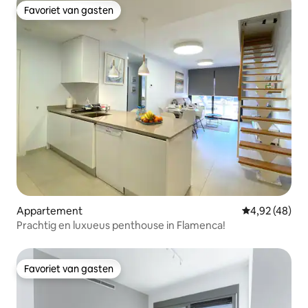
Favoriet van gasten
Favoriet van gasten
Appartement
Gemiddelde be
4,92 (48)
Prachtig en luxueus penthouse in Flamenca!
Favoriet van gasten
Favoriet van gasten