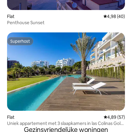
Flat
Gemiddelde be
4,98 (40)
Penthouse Sunset
Superhost
Superhost
Flat
Gemiddelde be
4,89 (57)
Uniek appartement met 3 slaapkamers in las Colinas Golf
Gezinsvriendelijke woningen
Club