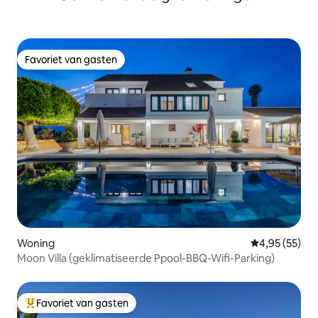
Favoriet van gasten
Favoriet van gasten
Woning
Gemiddelde be
4,95 (55)
Moon Villa (geklimatiseerde Ppool-BBQ-Wifi-Parking)
Favoriet van gasten
Topfavoriet van gasten