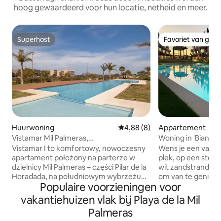
hoog gewaardeerd voor hun locatie, netheid en meer.
Superhost
Favoriet van gas
Superhost
Favoriet van gas
Huurwoning
Gemiddelde beoordeling van 4
4,88 (8)
Appartement
Vistamar Mil Palmeras,
Woning in 'Bianca 
Familieappartement i
strand
Vistamar I to komfortowy, nowoczesny
Wens je een vakant
apartament położony na parterze w
plek, op een stee
dzielnicy Mil Palmeras – części Pilar de la
wit zandstrand? 'Bianca Beach' is perfect
Horadada, na południowym wybrzeżu
om van te geniete
Populaire voorzieningen voor
Costa Blanca. Jasne wnętrza,
familie of vrienden. Gebouwd in 20
przestronne tarasy i bezpośrednie
deze gated reside
vakantiehuizen vlak bij Playa de la Mil
wyjście na basen sprawiają, że to idealne
zwembaden en ligt
Palmeras
miejsce na relaks, rodzinny urlop lub
van het strand van