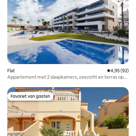
Flat
Gemiddelde be
4,95 (92)
Appartement met 2 slaapkamers, zeezicht en terras op
het dak
Favoriet van gasten
Favoriet van gasten