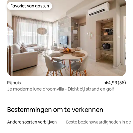
Favoriet van gasten
Favoriet van gasten
Rijhuis
Gemiddelde be
4,93 (56)
Je moderne luxe droomvilla - Dicht bij strand en golf
Bestemmingen om te verkennen
Andere soorten verblijven
Beste bezienswaardigheden in de 