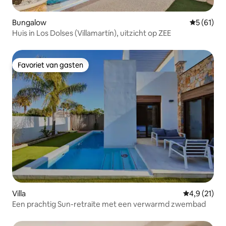
Bungalow
Gemiddelde
5 (61)
Huis in Los Dolses (Villamartín), uitzicht op ZEE
Favoriet van gasten
Favoriet van gasten
Villa
Gemiddelde 
4,9 (21)
Een prachtig Sun-retraite met een verwarmd zwembad