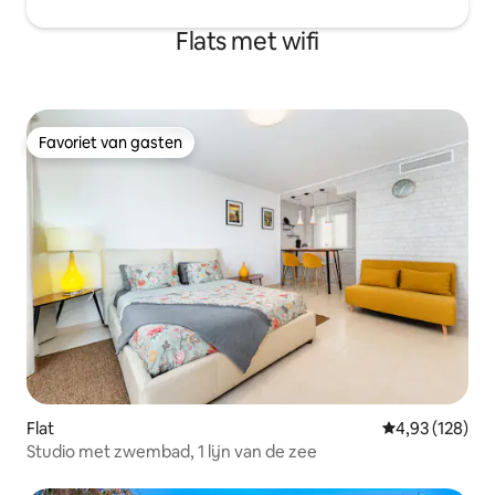
Flats met wifi
Favoriet van gasten
Favoriet van gasten
Flat
Gemiddelde beo
4,93 (128)
Studio met zwembad, 1 lijn van de zee