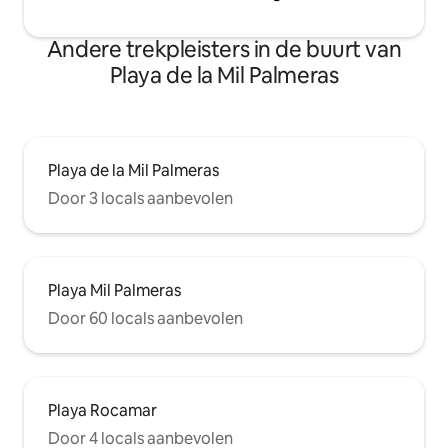
basen * klimatyzacja * Wi-Fi, telewizor z
płaskim ekranem w pełni wyposażona
Andere trekpleisters in de buurt van
kuchnia (lodówka, piekarnik, zmywarka,
ekspres do kawy, czajnik, naczynia) *
Playa de la Mil Palmeras
pralka, ręczniki i pościel w cenie *
ogólnodostępne miejsce parkingowe
przed budynkiem Maks. liczba osób: 6
Zwierzęta: akceptowane
Playa de la Mil Palmeras
Door 3 locals aanbevolen
Playa Mil Palmeras
Door 60 locals aanbevolen
Playa Rocamar
Door 4 locals aanbevolen