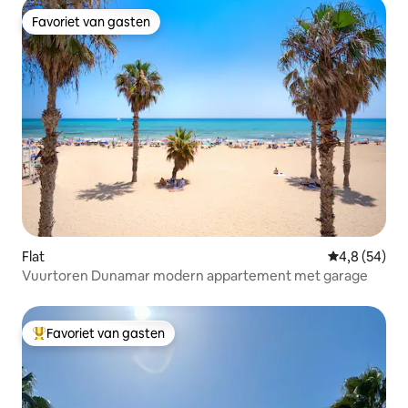
Favoriet van gasten
Favoriet van gasten
Flat
Gemiddelde b
4,8 (54)
Vuurtoren Dunamar modern appartement met garage
Favoriet van gasten
Topfavoriet van gasten