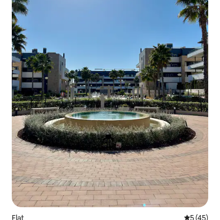
Flat
Gemiddelde
5 (45)