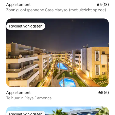
Appartement
Gemiddelde
5 (18)
Zonnig, ontspannend Casa Marysol (met uitzicht op zee)
Favoriet van gasten
Favoriet van gasten
Appartement
Gemiddeld
5 (6)
Te huur in Playa Flamenca
Favoriet van gasten