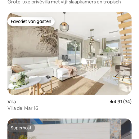
Grote luxe privévilla met vijf slaapkamers en tropisch
Favoriet van gasten
Favoriet van gasten
Villa
Gemiddelde be
4,91 (34)
Villa del Mar 16
Superhost
Superhost