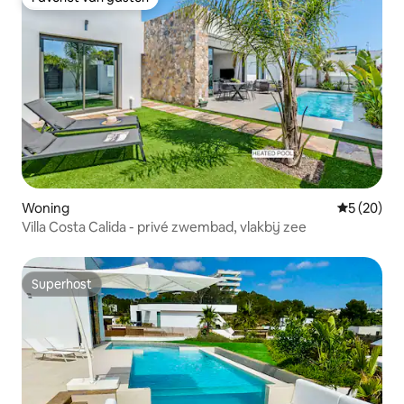
Favoriet van gasten
Woning
Gemiddelde
5 (20)
Villa Costa Calida - privé zwembad, vlakbij zee
Superhost
Superhost