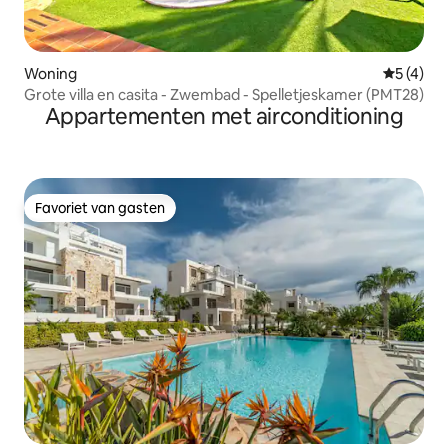
Woning
Gemiddeld
5 (4)
Grote villa en casita - Zwembad - Spelletjeskamer (PMT28)
Appartementen met airconditioning
Favoriet van gasten
Favoriet van gasten