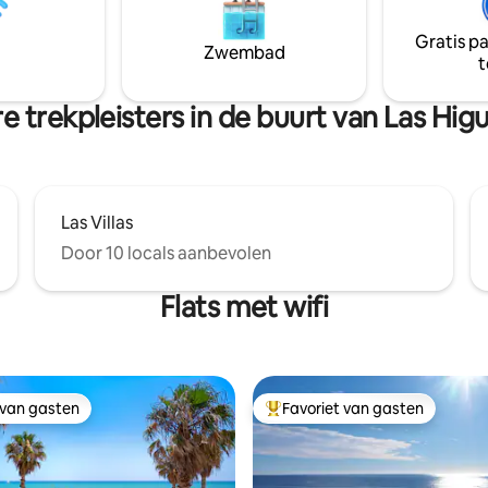
 richting de zee.
om even helemaal tot rust te 
ning en snel internet. Wij
ontspannen en te genieten va
Gratis p
 tweepersoonsbedden 160*200
vakanties of langere verblijven
Zwembad
t
persoonsbedden 90*200.
exclusieve, rustige omgeving m
de natuur.
 trekpleisters in de buurt van Las Hig
Las Villas
Door 10 locals aanbevolen
Flats met wifi
 van gasten
Favoriet van gasten
 van gasten
Topfavoriet van gasten