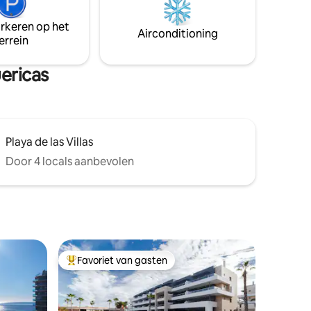
met een pergola voor schaduw, met een
komen, te
rustige buitenruimte om tot rust te
n
arkeren op het
komen. Ideaal voor een rustig uitje, dicht
 in een
Airconditioning
errein
bij het strand, restaurants en winkels.
idden in
uericas
Playa de las Villas
Door 4 locals aanbevolen
Favoriet van gasten
Topfavoriet van gasten