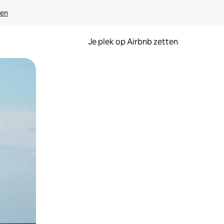
ven
Je plek op Airbnb zetten
en of swipen.