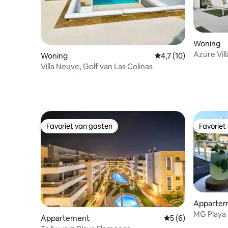
Woning
Azure Vill
Woning
Gemiddelde beoordeli
4,7 (10)
Villa Neuve, Golf van Las Colinas
Favoriet van gasten
Favoriet
Favoriet van gasten
Favoriet
Apparte
MG Playa
Appartement
Gemiddelde beoord
5 (6)