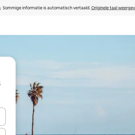
Sommige informatie is automatisch vertaald. 
Originele taal weerge
een keuze met je de pijltjestoetsen omhoog en omlaag, óf door te tikk