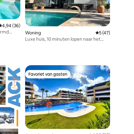
ecensies
Gemiddelde beoordeling van 4,94 op 5, 36 recensies
4,94 (36)
warmd
Woning
Gemiddelde beoord
5 (47)
Luxe huis, 10 minuten lopen naar het
strand!
Favoriet van gasten
Favoriet van gasten
ecensies