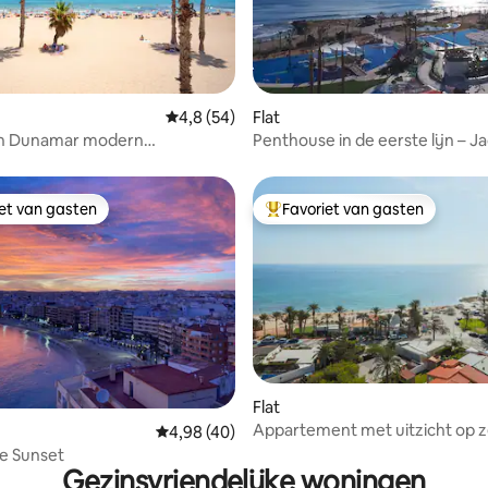
 van 4,93 op 5, 128 recensies
Gemiddelde beoordeling van 4,8 op 5, 54 r
4,8 (54)
Flat
n Dunamar modern
Penthouse in de eerste lijn – Ja
ent met garage
Sea Senses
iet van gasten
Favoriet van gasten
iet van gasten
Topfavoriet van gasten
g van 4,89 op 5, 38 recensies
Flat
Appartement met uitzicht op z
Gemiddelde beoordeling van 4,98 op 5, 40 r
4,98 (40)
het strand.
e Sunset
Gezinsvriendelijke woningen