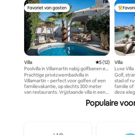
Favoriet van gasten
Favor
Favoriet van gasten
Topfavor
Villa
Gemiddelde beoorde
5 (12)
Villa
Poolvilla in Villamartín nabij golfbanen en
Luxe Vill
La Zenia
Prachtige privézwembadvilla in
Golf, stra
Villamartín – perfect voor golfen of een
stad of r
familievakantie, op slechts 300 meter
familie o
van restaurants. Vrijstaande villa in een
deze eleg
rustige straat. Met 4 slaapkamers en 2
gloednieu
Populaire voor
badkamers is het huis ideaal voor
aan voorz
koppels, gezinnen of golftrips met
zwembad m
vrienden. Geniet van je eigen zwembad
en barbec
en weelderige tuin, terwijl restaurants,
ontspanne
bars en Centro Comercial La Fuente op
verdiepin
slechts 4 minuten lopen liggen.
waar je k