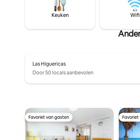
Verschillende populaire golfbanen op
de stad en
minder dan 5 minuten. De stranden van
Airconditio
La Zenia en Playa Flamenca liggen op
bieden 3
Keuken
Wifi
ongeveer 5 km. La Zenia Boulevard 4,5
en 4 een
km.
Andere
Las Higuericas
Door 50 locals aanbevolen
Favoriet van gasten
Favoriet
Favoriet van gasten
Favoriet