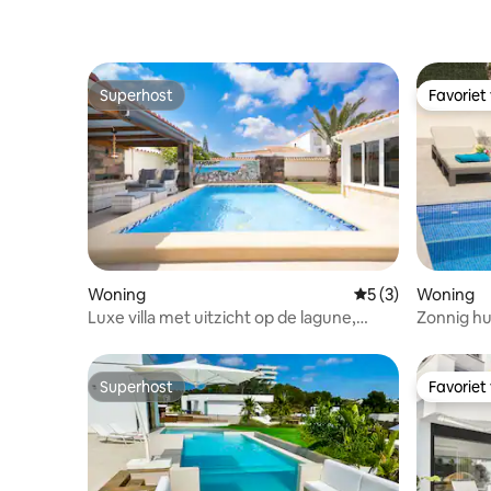
Superhost
Favoriet
Superhost
Favoriet
Woning
Gemiddelde beoord
5 (3)
Woning
Luxe villa met uitzicht op de lagune,
Zonnig hu
solarium en zwembad
zwembad
Superhost
Favoriet
Superhost
Favoriet