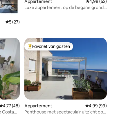
Appartement
Gemiddelde beoordelin
4,98 (52)
Luxe appartement op de begane grond
in Flamenca Village
Gemiddelde beoordeling van 5 op 5, 27 recensies
5 (27)
Favoriet van gasten
Topfavoriet van gasten
Gemiddelde beoordeling van 4,77 op 5, 48 recensies
4,77 (48)
Appartement
Gemiddelde beoordelin
4,99 (99)
e Costa
Penthouse met spectaculair uitzicht op
de Middellandse Zee Veneziol