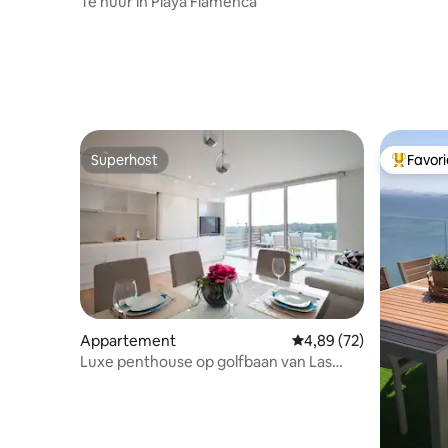
Te huur in Playa Flamenca
Superhost
Favor
Superhost
Topfavor
Appartement
Gemiddelde beoordelin
4,89 (72)
Luxe penthouse op golfbaan van Las
Colinas