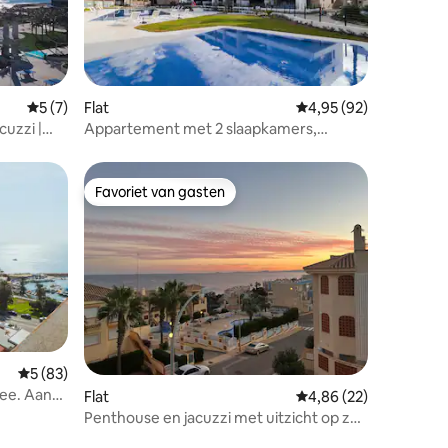
ecensies
Gemiddelde beoordeling van 5 op 5, 7 recensies
5 (7)
Flat
Gemiddelde beoordelin
4,95 (92)
cuzzi |
Appartement met 2 slaapkamers,
zeezicht en terras op het dak
Favoriet van gasten
Favoriet van gasten
Gemiddelde beoordeling van 5 op 5, 83 recensies
5 (83)
ee. Aan
ecensies
Flat
Gemiddelde beoordelin
4,86 (22)
Penthouse en jacuzzi met uitzicht op zee
in Costa Blanca