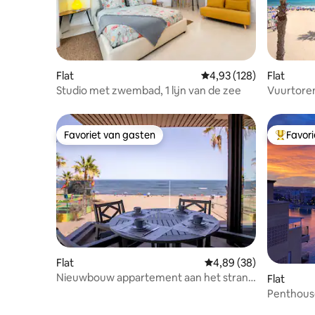
Flat
Gemiddelde beoordeling
4,93 (128)
Flat
Studio met zwembad, 1 lijn van de zee
Vuurtore
appartem
Favoriet van gasten
Favor
Favoriet van gasten
Topfavor
Flat
Gemiddelde beoordelin
4,89 (38)
Nieuwbouw appartement aan het strand
Flat
van La Mata
Penthous