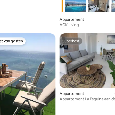
Appartement
ACK Living
iet van gasten
Superhost
iet van gasten
Superhost
g van 4,89 op 5, 72 recensies
Appartement
Appartement La Esquina aan d
Blanca