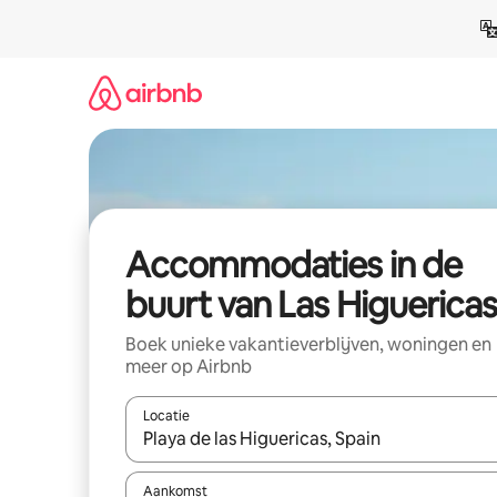
Ga
direct
naar
inhoud
Accommodaties in de
buurt van Las Higuericas
Boek unieke vakantieverblijven, woningen en
meer op Airbnb
Locatie
Wanneer er resultaten beschikbaar zijn, maak je 
Aankomst