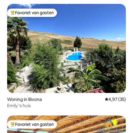
Favoriet van gasten
Topfavoriet van gasten
Woning in Bivona
Gemiddelde be
4,97 (35)
Emily 's huis
Favoriet van gasten
Topfavoriet van gasten