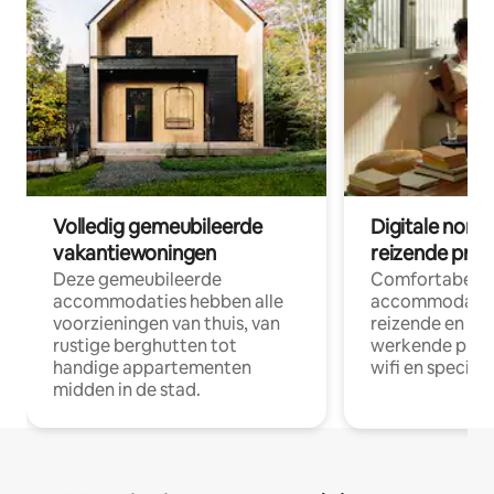
Volledig gemeubileerde
Digitale nom
vakantiewoningen
reizende prof
Deze gemeubileerde
Comfortabele
accommodaties hebben alle
accommodatie
voorzieningen van thuis, van
reizende en op
rustige berghutten tot
werkende profe
handige appartementen
wifi en special
midden in de stad.