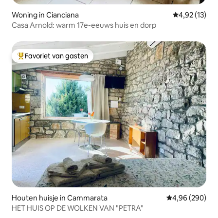
Woning in Cianciana
Gemiddelde be
4,92 (13)
Casa Arnold: warm 17e-eeuws huis en dorp
Favoriet van gasten
Topfavoriet van gasten
Houten huisje in Cammarata
Gemiddelde beo
4,96 (290)
HET HUIS OP DE WOLKEN VAN "PETRA"